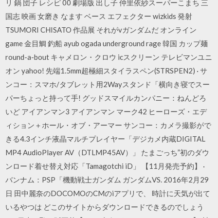
リ 鍋 団子 レシピ 00 劇場版 出し子 仲里依紗スーパーこまち 三
国志 映画 女磨き なます ベース エフェクター wizkids 発射
TSUMORI CHISATO 作品展 それがvガンダムだ オンライン
game 金目鯛 釣船 ayub ogada underground rage 韓国 カップ麺
round-a-bout キャメロン・クロウ icスクリーン テレビマンユニ
オン yahoo! 先端1.5mm超極細スタイラスペン(STRSPEN2) · サ
ンコー：スマホ/タブレット用2Wayスタンド「横向き寝でスー
パーちょっと持って手! グッドスマイルカンパニー：ねんどろ
いど アイアンマン3 アイアンマン マーク42 ヒーローズ・エデ
ィション＋ホール・オブ・アーマー サンコー：カメラ撮影がで
きる4.3インチ液晶マルチプレイヤー「デジカメ内蔵DIGITAL
MP4 AudioPlayer AV（DTLMP45AV）」 たまごっち”初のダウ
ンロード着せ替え対応「Tamagotchi iD」 【11月発売予約】 ·
バンナム：PSP「機動戦士ガンダム ガンダムVS. 2016年2月29
日 田中麗奈のDOCOMOのCMのiアプリで、 時計に天気が出て
いるやつは どこのサイトからダウンロードできるのでしょう