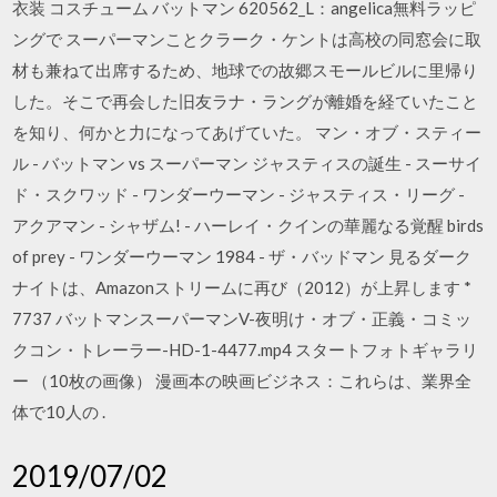
衣装 コスチューム バットマン 620562_L：angelica無料ラッピ
ングで スーパーマンことクラーク・ケントは高校の同窓会に取
材も兼ねて出席するため、地球での故郷スモールビルに里帰り
した。そこで再会した旧友ラナ・ラングが離婚を経ていたこと
を知り、何かと力になってあげていた。 マン・オブ・スティー
ル - バットマン vs スーパーマン ジャスティスの誕生 - スーサイ
ド・スクワッド - ワンダーウーマン - ジャスティス・リーグ -
アクアマン - シャザム! - ハーレイ・クインの華麗なる覚醒 birds
of prey - ワンダーウーマン 1984 - ザ・バッドマン 見るダーク
ナイトは、Amazonストリームに再び（2012）が上昇します *
7737 バットマンスーパーマンV-夜明け・オブ・正義・コミッ
クコン・トレーラー-HD-1-4477.mp4 スタートフォトギャラリ
ー （10枚の画像） 漫画本の映画ビジネス：これらは、業界全
体で10人の .
2019/07/02