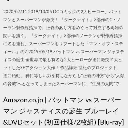
2020/07/11 2019/10/05 DCコミックの2大ヒーロー、バット
マンとスーパーマンが激突！ 「ダークナイト」3部作のC・ノ
ーラン製作総指揮で、正義のあり方をめぐって対立する両雄の
闘いを描く。 「ダークナイト」3部作のノーランが製作総指揮
に名を連ね、スーパーマンをリブートした「マン・オブ・ステ
ィール」のZ 2019/05/19 バットマン vs スーパーマン ジャステ
ィスの誕生 全世界で最も有名な2大ヒーローが遂に激突!? 大ヒ
ットしたSFアクション大作！ 作品詳細 世紀のプロジェクト、
遂に始動。 神に等しい力を持ちながらも“正義の味方”から“人類
の脅威”へとなってしまったスーパーマンに、“生身の人間”で
Amazon.co.jp | バットマン vs スーパー
マン ジャスティスの誕生 ブルーレイ
&DVDセット(初回仕様/2枚組) [Blu-ray]