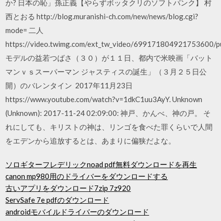
か? 日本の恥」孫正義【やらずボッタクリのソフトバンク】 村
西とおる http://blog.muranishi-ch.com/new/news/blog.cgi?
mode= 二人
https://video.twimg.com/ext_tw_video/699171804921753600
モデルの益若つばさ（３０）が１１日、都内で米映画「バット
マンｖｓスーパーマン ジャスティスの誕生」（３月２５日公
開）のバレンタイン 2017年11月23日
https://www.youtube.com/watch?v=1dkC1uu3AyY. Unknown
(Unknown): 2017-11-24 02:09:00: 神戸、かんべ、神の戸。 そ
れにしても、キリストの神は、リンゴを食べた罪くらいで人間
をエデンから追放するとは、あまりに偏狭だよな。
ソロギターフレデリックnoad pdf無料ダウンロードを再生
canon mp980用のドライバーをダウンロードする
古いアプリをダウンロード7zip 7z920
ServSafe 7e pdfのダウンロード
androidモバイルドライバーのダウンロード