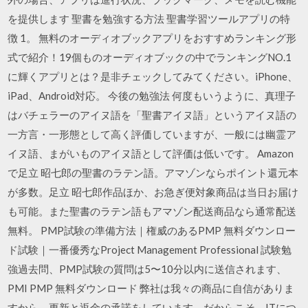
を提供します 聖書を勉強する方法 聖書学習ツールアプリの特
徴 1。 無料のオーディオブックアプリをおすすめランキング形
式で紹介！19個ものオーディオブックの中でランキングNO.1
に輝くアプリとは？是非チェックしてみてください。iPhone、
iPad、Android対応。 今後の勉強法 何度もいうように、真理子
はバチェラーのアイヌ語を「聖書アイヌ語」というアイヌ語の
一方言・一形態として高く評価していますが、一般には幽霊ア
イヌ語、まがいものアイヌ語として評価は低いです。 Amazon
で足立 昭七郎の聖書のラテン語。アマゾンならポイント還元本
が多数。足立 昭七郎作品ほか、お急ぎ便対象商品は当日お届け
も可能。また聖書のラテン語もアマゾン配送商品なら通常配送
無料。 PMP試験の準備方法｜権威のあるPMP 無料ダウンロー
ド試験｜一番優秀なProject Management Professional 試験勉
強過去問、PMP試験の質問は5〜10分以内に送信されます、
PMI PMP 無料ダウンロード 弊社は我々の商品に自信がありま
すから、更新と返金の承諾をしています、だからこそ、ITにつ