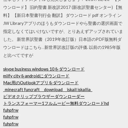
ウンロード】 旧約聖書 新改訳2017 (新改訳聖書センター) 【無
料】 【新日本聖書刊行会 翻訳】 ダウンロード pdf オンライ ン
JW Libraryアプリのほうもダウンロードやら聖書の選択画面で
指定しなくてはいけないですが、とりあえずアップされていま
した。 新世界訳聖書（2019年改訂版）日本語のPDF版無料ダ
ウンロードはこちら . 新世界訳改訂版の評価. 以前の1985年版
と比べてですが
skype business windows 10をダウンロード
milfy cityをandroidにダウンロード
Mac用のOutlookアプリをダウンロード
_minecraft funcraft_ _download_ _iskall iskallia_
ビデオクリップブラウザーダウンローダー
トランスフォーマー1フルムービー無料ダウンロードhd
fuhpfrw
fuhpfrw
fuhpfrw