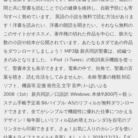
間と共に聖書を読むことで心の健康を維持し、自殺予防にも寄
与すべく努めています。 英語の小説を無料で読む方法がありま
す！洋書を読みたい、洋書の朗読を聞きたい。それなら無料の
このサイトがオススメ。著作権の切れた作品を中心に、膨大な
数の小説や絵本が公開されています。あたなもタダであの作品
をダウンロードしましょう！ MP3版 新共同訳聖書は、続編つ
きのみとなりました。 i-Pod（i-Tunes）の歌詞表示機能を使っ
て、聖書本文も表示できます。電車の中で、街角で。聖書の言
葉を聴き、読む生活をしてみませんか。 名称 聖書の種類 対応
ソフト、機器等 定価 発売元 文字 音声; J—ばいぶる
2008（1st） 新共同訳／口語訳: Windows: 本体9,800円＋税 シ
ステム手帳予定表 B6バイブル･A5のリフィルが無料ダウンロー
ドできます。全てがシンプルで機能性に優れた仕事につかえる
デザイン！毎年新しいリフィル(詰め替えカレンダ)を自宅のプ
リンタから印刷できます。さぁ！お気に入りのカレンダを使い
仕事もライフスタイルも充実しましょう！ 2019/12/23 - 【ダ