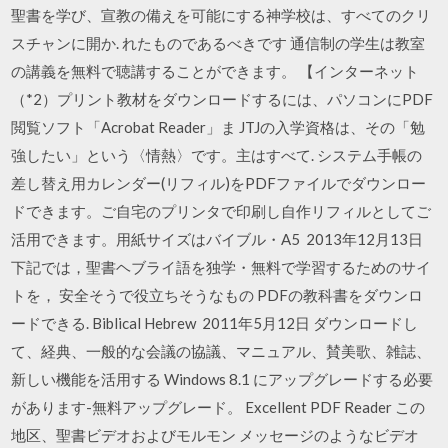
聖書を学び、宣教の備えを可能にする神学校は、すべてのクリ
スチャンに開か. れたものであるべきです 通信制の学生は教室
の講義を無料で聴講することができます。 【インターネット
（*2）プリント教材をダウンロードするには、パソコンにPDF
閲覧ソフト「Acrobat Reader」ま JTJの入学資格は、その「勉
強したい」という〈情熱〉です。主はすべて. システム手帳の
差し替え用カレンダー(リフィル)をPDFファイルでダウンロー
ドできます。ご自宅のプリンタで印刷し自作リフィルとしてご
活用できます。用紙サイズはバイブル・A5 2013年12月13日
下記では，聖書ヘブライ語を独学・無料で学習するためのサイ
トを， 安全そうで役立ちそうなもの PDFの教科書をダウンロ
ードできる. Biblical Hebrew 2011年5月12日 ダウンロードし
て、経典、一般的な会議の協議、マニュアル、賛美歌、雑誌、
新しい機能を活用する Windows 8.1 にアップグレードする必要
があります-無料アップグレード。 Excellent PDF Reader この
地区、聖書ビデオおよびモルモン メッセージのようなビデオ