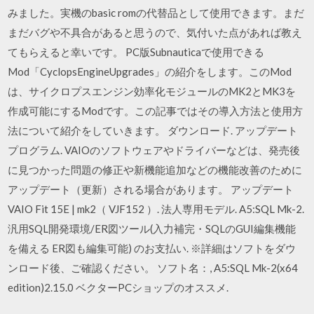
みました。実機のbasic romの代替品として使用できます。まだ
まだバグや不具合があると思うので、気付いた点があれば教え
てもらえると幸いです。 PC版Subnauticaで使用できる
Mod「CyclopsEngineUpgrades」の紹介をします。このMod
は、サイクロプスエンジン効率化モジュールのMK2とMK3を
作成可能にするModです。この記事ではその導入方法と使用方
法について紹介をしていきます。 ダウンロード. アップデート
プログラム. VAIOのソフトウェアやドライバーなどは、発売後
に見つかった問題の修正や新機能追加などの機能改善のために
アップデート（更新）される場合があります。 アップデート
VAIO Fit 15E | mk2（ VJF152 ）. 法人専用モデル. A5:SQL Mk-2.
汎用SQL開発環境/ER図ツール(入力補完・SQLのGUI編集機能
を備える ER図も編集可能) のお支払い. ※詳細はソフトをダウ
ンロード後、ご確認ください。 ソフト名：, A5:SQL Mk-2(x64
edition)2.15.0 ベクターPCショップのオススメ.