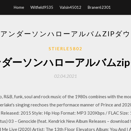
Home
Witfield9535
Valsin45012
Braner62301
アンダーソンハローアルバムZIPダ
STIERLE5802
ダーソンハローアルバムzi
02.04.2021
 R&B, funk, soul and rock music of the 1980s combines with the mo
berlake's singing reechoes the performace manner of Prince and 202
Released: 2015 Style: Hip Hop Format: MP3 320Kbps / FLAC Size: 14
stus) 03 – Genocide (feat. Kendrick New Album Releases – download f
d Me Live (2020) Artist: The 13th Floor Elevators Album: You And 