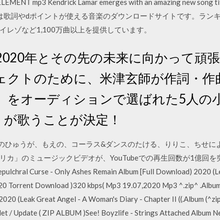
ole – ELEMENT mp3 Kendrick Lamar emerges with an amazing ne
は歌詞やdポイントが使える音楽のダウンロードサイトです。ラン
レゾなど1,100万曲以上を提供しています。
2020年とその先の未来に向かって頑
ェクトのために、米津玄師が作詞・作
」をオーディションで選ばれた5人の
n」が歌うことが決定！
ボーカルのひゅうが、もえの、コーラス&ダンスのたける、りりこ、ちせ
プリカ」のミュージックビデオが、YouTubeでの再生回数が1億回を
chral Curse - Only Ashes Remain Album [Full Download) 2020 (Lea
020 Torrent Download )320 kbps( Mp3 19.07,2020 Mp3 ^.zip^ .Album
2020 (Leak Great Angel - A Woman's Diary - Chapter II ((.Album (^
t / Update ( ZIP ALBUM )See! Boyzlife - Strings Attached Album 