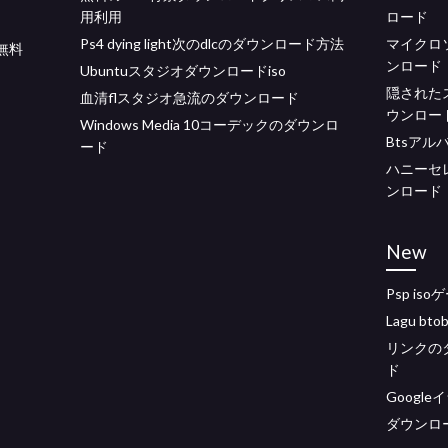
用利用
ロード
Ps4 dying light次のdlcのダウンロード方法
マイクロソ
ド無料
ンロード
Ubuntuスタジオダウンロードiso
隠されたス
血清flスタジオ急流のダウンロード
ウンロー
Windows Media 10コーデックのダウンロ
Btsア
ード
ハニーセ
ンロード
New
Psp i
Lagu b
リンクの
ド
Googl
ダウンロード