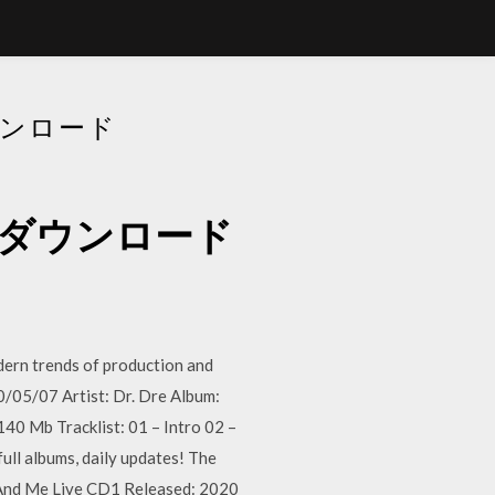
ウンロード
pダウンロード
dern trends of production and
0/05/07 Artist: Dr. Dre Album:
0 Mb Tracklist: 01 – Intro 02 –
ull albums, daily updates! The
I And Me Live CD1 Released: 2020