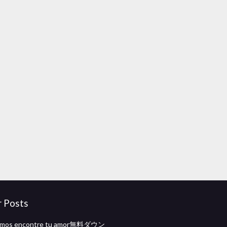
r Posts
ramos encontre tu amor無料ダウン