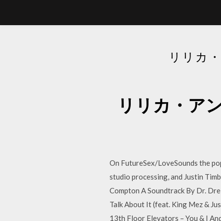
リリカ・
リリカ・アン
On FutureSex/LoveSounds the pop,
studio processing, and Justin Tim
Compton A Soundtrack By Dr. Dre 
Talk About It (feat. King Mez & Ju
13th Floor Elevators – You & I An