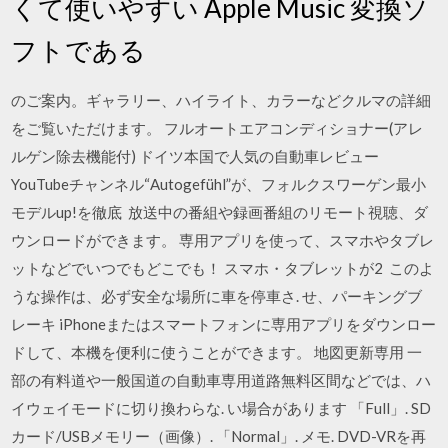
くて使いやすい Apple Music 変換ソ
フトである
のご案内。ギャラリー、ハイライト、カラーなどクルマの詳細
をご覧いただけます。 フルオートエアコンディショナー(アレ
ルゲン除去機能付) ドイツ本国で人気の自動車レビュー
YouTubeチャンネル“Autogefühl”が、フォルクスワーゲン最小
モデルup!を徹底 放送中の番組や録画番組のリモート視聴、ダ
ウンロードができます。 専用アプリを使って、スマホやタブレ
ットなどでいつでもどこでも！ スマホ・タブレットが2 このよ
うな操作は、必ず安全な場所に車を停車さ. せ、パーキングブ
レーキ iPhoneまたはスマートフォンに専用アプリをダウンロー
ドして、本機を便利に使うことができます。 地図更新専用 一
部の有料道や一般国道の自動車専用道路無料区間などでは、ハ
イウェイモードに切り換わらな. い場合があります 「Full」. SD
カード/USBメモリー（画像）. 「Normal」. メモ. DVD-VRを再