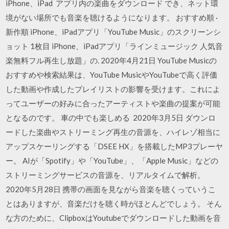
iPhone、iPad アプリ内の楽曲をダウンロード でき、ネット環
境がない場所でも音楽を聴けるようになります。 おすすめ順 ·
新作順 iPhone、iPadアプリ「YouTube Music」のスクリーンシ
ョット 1枚目 iPhone、iPadアプリ「ラインミュージック 人気音
楽無料フル再生し放題」の. 2020年4月21日 YouTube Musicの
おすすめや検索結果は、YouTube MusicやYouTubeで高く評価
した動画や作成したプレイリストの影響を受けます。これによ
ってユーザーの好みに合ったアーティストや楽曲の提案が可能
となるのです。 車の中でも楽しめる 2020年3月5日 ダウンロ
ードした楽曲やストリーミング再生の音源を、ハイレゾ相当に
アップスケーリングする「DSEE HX」を搭載したMP3プレーヤ
ー。 AIが「Spotify」や「YouTube」、「Apple Music」などの
ストリーミングサービスの音源を、リアルタイムで解析。
2020年5月28日 携帯の画面を見ながら音楽を聴くっていうこ
とはありますが、音楽だけを聴く時がほとんどでしょう。 そん
な方のために、ClipboxはYoutubeでダウンロードした動画を音