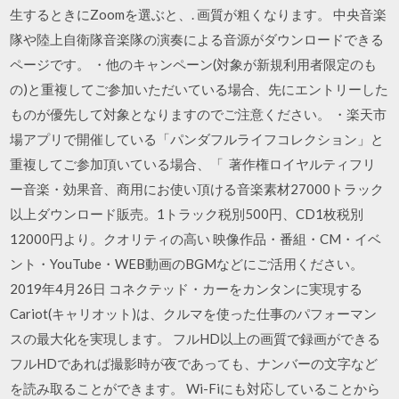
生するときにZoomを選ぶと、. 画質が粗くなります。 中央音楽
隊や陸上自衛隊音楽隊の演奏による音源がダウンロードできる
ページです。 ・他のキャンペーン(対象が新規利用者限定のも
の)と重複してご参加いただいている場合、先にエントリーした
ものが優先して対象となりますのでご注意ください。 ・楽天市
場アプリで開催している「パンダフルライフコレクション」と
重複してご参加頂いている場合、「 著作権ロイヤルティフリ
ー音楽・効果音、商用にお使い頂ける音楽素材27000トラック
以上ダウンロード販売。1トラック税別500円、CD1枚税別
12000円より。クオリティの高い 映像作品・番組・CM・イベ
ント・YouTube・WEB動画のBGMなどにご活用ください。
2019年4月26日 コネクテッド・カーをカンタンに実現する
Cariot(キャリオット)は、クルマを使った仕事のパフォーマン
スの最大化を実現します。 フルHD以上の画質で録画ができる
フルHDであれば撮影時が夜であっても、ナンバーの文字など
を読み取ることができます。 Wi-Fiにも対応していることから