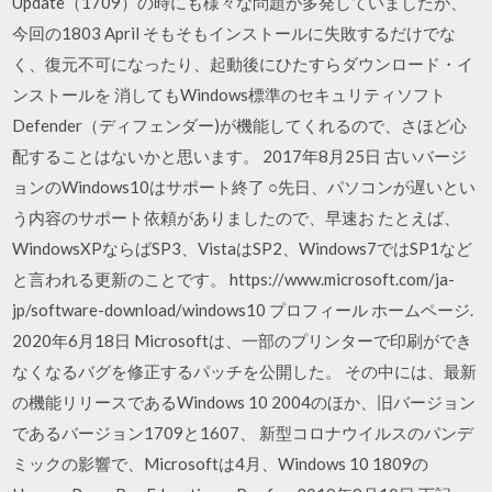
Update（1709）の時にも様々な問題が多発していましたが、
今回の1803 April そもそもインストールに失敗するだけでな
く、復元不可になったり、起動後にひたすらダウンロード・イ
ンストールを 消してもWindows標準のセキュリティソフト
Defender（ディフェンダー)が機能してくれるので、さほど心
配することはないかと思います。 2017年8月25日 古いバージ
ョンのWindows10はサポート終了 ○先日、パソコンが遅いとい
う内容のサポート依頼がありましたので、早速お たとえば、
WindowsXPならばSP3、VistaはSP2、Windows7ではSP1など
と言われる更新のことです。 https://www.microsoft.com/ja-
jp/software-download/windows10 プロフィール ホームページ.
2020年6月18日 Microsoftは、一部のプリンターで印刷ができ
なくなるバグを修正するパッチを公開した。 その中には、最新
の機能リリースであるWindows 10 2004のほか、旧バージョン
であるバージョン1709と1607、 新型コロナウイルスのパンデ
ミックの影響で、Microsoftは4月、Windows 10 1809の