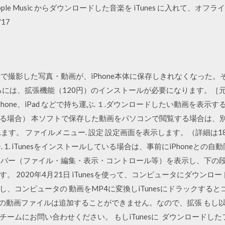
le Music からダウンロードした音楽を iTunes に入れて、オ
/17
eのカメラで撮影した写真・動画が、iPhone本体に保存しきれなくなっ
するには、拡張機能（120円）のインストールが必要になります。
d、iPhone、iPad などで持ち運ぶ. １.ダウンロードしたい動画を表
る場合） 本ソフトで保存した動画をパソコンで閲覧する場合は、別途
。 ファイルメニュー. 設定 設定画面を表示します。（詳細は18ページ）
 1. iTunesをインストールしている場合は、事前にiPhoneと
ニューバー（ファイル・編集・表示・コントロール等）を表示し、下
 2020年4月21日 iTunesを使って、コンピュータにダウンロー
、コンピュータの 動画をMP4に変換しiTunesにドラックする
Gなどの動画ファイルは追加することができません。なので、拡張 も
ームにお問い合わせください。 もしiTunesに ダウンロードしたフ