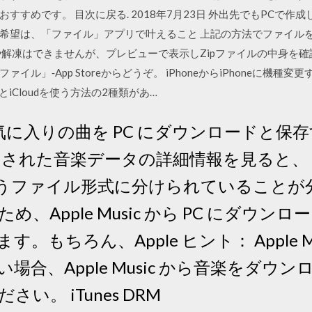
すすめです。 目次に戻る. 2018年7月23日 外出先でもPCで
希望は、「ファイル」アプリで叶えること 上記の方法でファイル
や解凍はできませんが、プレビューで表示しZipファイルの中身を確
ル」‐App Storeからどうぞ。 iPhoneからiPhoneに機
とiCloudを使う方法の2種類があ…
 からお気に入りの曲を PC にダウンロードと
された音楽データの詳細情報を見ると、「保
いうファイル形式に分けられていることが
Apple Music から PC にダウンロー
。もちろん、Apple ヒント： Apple M
場合、Apple Music から音楽をダウ
い。 iTunes DRM