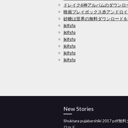
ドレイク6神アルバムのダウンロ
映画プレイボックス赤アンドロイ
砂糖は世界の無料ダウンロードを
jklfsfq
jklfsfq
jklfsfq
jklfsfq
jklfsfq
jklfsfq
New Stories
Shuktara pujabarshiki 2017 pdf
ロード