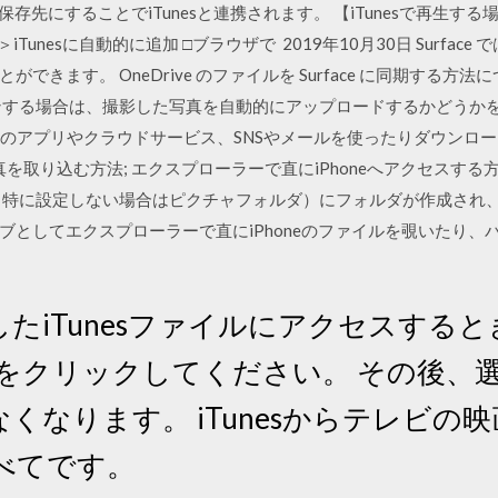
を保存先にすることでiTunesと連携されます。 【iTunesで再生す
dia＞iTunesに自動的に追加 □ブラウザで 2019年10月30日 Surfac
ます。 OneDrive のファイルを Surface に同期する方法につい
ンする場合は、撮影した写真を自動的にアップロードするかどうか
はApple製のアプリやクラウドサービス、SNSやメールを使ったりダウンロー
を取り込む方法; エクスプローラーで直にiPhoneへアクセスする方法
（特に設定しない場合はピクチャフォルダ）にフォルダが作成され
ブとしてエクスプローラーで直にiPhoneのファイルを覗いたり、
たiTunesファイルにアクセスする
]をクリックしてください。 その後、
れなくなります。 iTunesからテレビ
べてです。