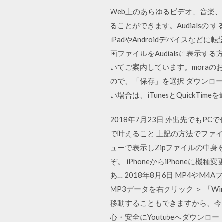
Web上のあらゆるビデオ、音楽、
ることができます。Audialsの
iPadやAndroidデバイスな
画ファイルをAudialsに表示
いてご案内しています。moraの
ので、「保存」を選択 ダウンロー
い場合は、iTunesとQuickT
2018年7月23日 外出先でも
で叶えること 上記の方法でファ
ューで表示しZipファイルの中身
ぞ。 iPhoneからiPhoneに
あ… 2018年8月6日 MP4やM
MP3データを右クリック ＞ 「
移動することもできますから、今す
心・安全にYoutubeへダウンロー