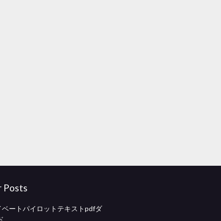
r Posts
イベートパイロットテキストpdfダ
ド