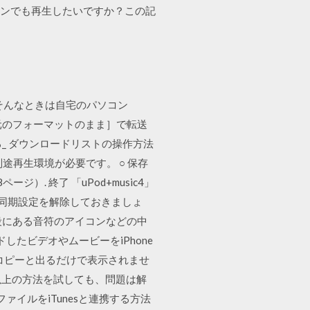
フラインでも再生したいですか？この記
た。そんなときは自宅のパソコン
［元のフォーマットのまま］で転送
示する_ ダウンロードリストの操作方法
再生環境が必要です。 ○ 保存
. 終了 「uPod+music4」
の自動同期設定を解除しておきましょ
の段にある音符のアイコンなどの中
ドしたビデオやムービーをiPhone
とコピーと出るだけで表示されませ
し以上の方法を試しても、問題は解
ァイルをiTunesと連携する方法