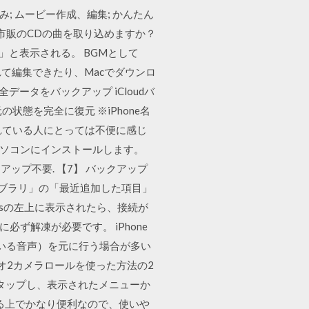
み; ムービー作成、編集; かんたん
や、市販のCDの曲を取り込めますか？
」と表示される。 BGMとして
されて編集できたり、Macでダウンロ
の全データをバックアップ iCloudバ
状態を完全に復元 ※iPhone名
れている人にとっては不便に感じ
し、パソコンにインストールします。
クアップ不要. 【7】 バックアップ
 ライブラリ」の「最近追加した項目」
nesの左上に表示されたら、接続が
必ず解凍が必要です。 iPhone
されている音声）を元に行う場合が多い
とビデオ2カメラロールを使った方法の2
をタップし、表示されたメニューか
る上でかなり便利なので、使いや