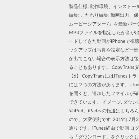
製品仕様; 動作環境、インストール
編集; こだわり編集; 動画出力、
ムービーシアター7」を最新バー
MP3ファイルを指定したが音が出な
ードしてきた動画がiPhoneで視聴で
ックアップは写真や設定など一部の
が出てこない場合の表示方法は後
ることもあります。 CopyTra
【6】 CopyTransにはiTu
には２つの方法があります。 iTu
を開くと、追加したファイルが確認で
できています。 イメージ. ダウン
やiPod、iPadへの転送はもち
ので、大変便利です 2019年7月3
通りです。iTunes経由で動画
ら「ダウンロード」をクリックし