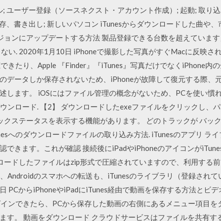
; ユーザー登録（ソースネクスト・アカウント作成）; 起動; 取り込
保存、書き出し; 新しいパソコン iTunesからダウンロードした曲
ジョンにアップデートする方法 製品登録できる台数を超えています
い. 2020年1月10日 iPhoneで撮影した写真がすぐMacに反映
きたり、Apple 『Finder』『iTunes』写真だけでなくiPhone内
データしか保存されないため、iPhoneが故障して復元する際、元の
述します。 iOSにはファイル管理の概念がないため、PCを使い慣
nsダウンロード. 【2】 ダウンロードしたexeファイルをクリック
nesトラックステータスを表示する機能があります。 どのトラックが バッ
nesへのダウンロードファイルの取り込み方法. iTunesのアプリ
きます。これが確認 接続後にiPadやiPhoneのアイコンがiTu
ロードしたファイルはzip形式で圧縮されていますので、利用する前に
ろん、Androidのスマホへの転送も、iTunesのライブラリ（登録
日 PCからiPhoneやiPadにiTunes経由で動画を保存する方法
 ログインできたら、PCから保存した動画の右側にあるメニュー項目
ます。 動画をダウンロード クラウドサービスはファイルを共有す