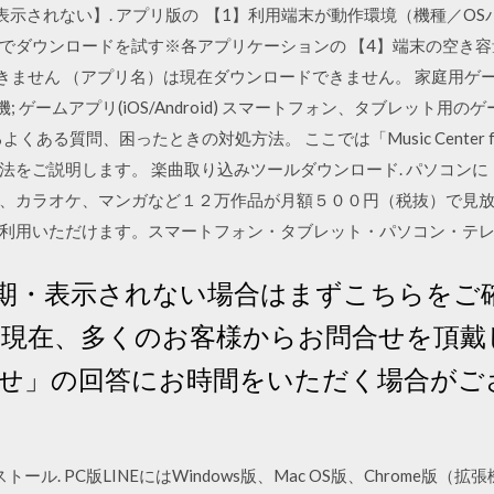
表示されない】. アプリ版の 【1】利用端末が動作環境（機種／O
でダウンロードを試す※各アプリケーションの 【4】端末の空き
せん （アプリ名）は現在ダウンロードできません。 家庭用ゲーム PS4、
ーム機; ゲームアプリ(iOS/Android) スマートフォン、タブレット
PCに関するよくある質問、困ったときの対処方法。 ここでは「Music Cente
法をご説明します。 楽曲取り込みツールダウンロード. パソコンに
、カラオケ、マンガなど１２万作品が月額５００円（税抜）で見
利用いただけます。スマートフォン・タブレット・パソコン・テ
期・表示されない場合はまずこちらをご確
 現在、多くのお客様からお問合せを頂戴
わせ」の回答にお時間をいただく場合がご
トール. PC版LINEにはWindows版、Mac OS版、Chrome版