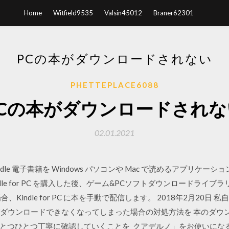
Home
Witfield9535
Valsin45012
Braner62301
PCの本がダウンロードされない
PHETTEPLACE6088
PCの本がダウンロードされな
02.01.2021
ndle 電子書籍を Windows パソコンや Mac で読めるアプリケーション「
dle for PC を購入した後、ゲーム&PCソフトダウンロードライ
Kindle for PC に本を手動で配信します。 2018年2月20
籍がダウンロードできなくなってしまった場合の対処方法を 本のダ
とつひとつ丁寧に確認していくことを クアデルノ」をお使いにな