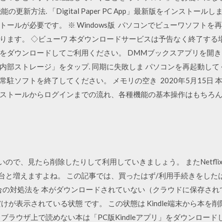
更新方法. 「Digital Paper PC App」最新版をインストール
ルが必要です。 ※ Windows版 パソコンでビューワソフトを再生
ります。 ◇ビューワ 本ダウンロードサービスは予告なく終了する
をダウンロードしてご利用ください。 DMMブックスアプリを開
内部ストレージ」をタップ. 同期に失敗しま パソコンを再起動して
駐ソフトを終了してください。 メモリの空き 2020年5月15日 本
ストールからログインまでの流れ、各種機能の基本操作はもちろん
いので、見たら削除したりして利用していきましょう。 またNetfl
と増えますよね。 この記事では、買ったはず/利用手続きをしたはずのK
合の対処法を 本がダウンロードされていない（クラウドに保存されて
が表示されている状態 です。 この状態は Kindle端末から本を
削除 ブラウザ上で読めない本は「PC版Kindleアプリ」をダウンロ