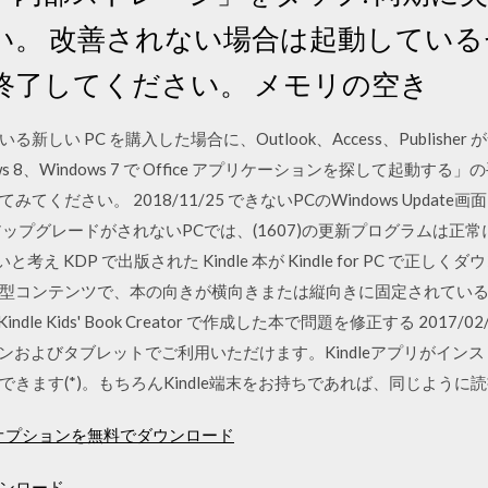
い。 改善されない場合は起動してい
終了してください。 メモリの空き
いる新しい PC を購入した場合に、Outlook、Access、Publis
dows 8、Windows 7 で Office アプリケーションを探して起
ください。 2018/11/25 できないPCのWindows Upda
ップグレードがされないPCでは、(1607)の更新プログラムは正
え KDP で出版された Kindle 本が Kindle for PC で正
型コンテンツで、本の向きが横向きまたは縦向きに固定されてい
は Kindle Kids' Book Creator で作成した本で問題を修正する 2017/0
ンおよびタブレットでご利用いただけます。Kindleアプリがイン
きます(*)。もちろんKindle端末をお持ちであれば、同じように
視性オプションを無料でダウンロード
ンロード