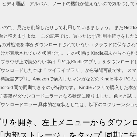
話、ビデオ通話、アルバム、ノートの機能が使えないので気をつけて
いので、見たら削除したりして利用していきましょう。 またNetfl
と増えますよね。 この記事では、買ったはず/利用手続きをしたはずのK
合の対処法を 本がダウンロードされていない（クラウドに保存されて
が表示されている状態 です。 この状態は Kindle端末から本を
削除 ブラウザ上で読めない本は「PC版Kindleアプリ」をダウンロ
ダウンロードした本は「 マイライブラリ 」から確認可能です。 ス
の無料読書アプリ。Amazonで購入したマンガなどの Kindle 本を 
ndroid 間で同期できるのが特徴です。 Kindleアプリで購入した本が
した電子書籍がダウンロードエラーとなる状況に陥りました。色々と試
ダウンロードエラー 具体的な症状としては、以下のスクリーンショ
プリを開き、左上メニューからダウン
内部ストレージ」をタップ. 同期に失