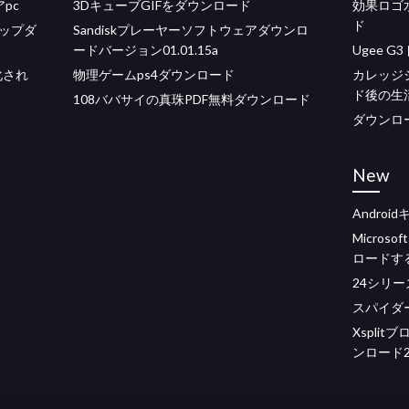
pc
3DキューブGIFをダウンロード
効果ロゴ
ド
ップダ
Sandiskプレーヤーソフトウェアダウンロ
ードバージョン01.01.15a
Ugee 
化され
物理ゲームps4ダウンロード
カレッジ
ド後の生
108ババサイの真珠PDF無料ダウンロード
ダウンロ
New
Andro
Micros
ロードす
24シリ
スパイダー
Xspli
ンロード2