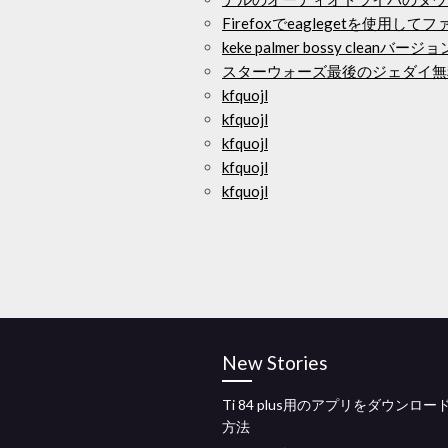
Firefoxでeaglegetを使用
keke palmer bossy clean
スターウォーズ最後のジェダイ無
kfquojl
kfquojl
kfquojl
kfquojl
kfquojl
New Stories
Ti 84 plus用のアプリをダウンロー
方法