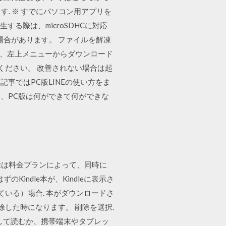
します. ※ すでにパソコン用アプリを
する際は、microSDHCに対応
場合があります。 ファイルを解凍
き、左上メニューからダウンロード
ください。 改善されない場合は起
記事ではPC版LINEの使い方をま
、PC版は何ができて何ができな
ixは料金プランによって、同時に
indle本が、Kindleに表示さ
いる）場合. 本がダウンロードさ
削除した時になります。 削除を選択.
ードして読むか、携帯端末やタブレッ