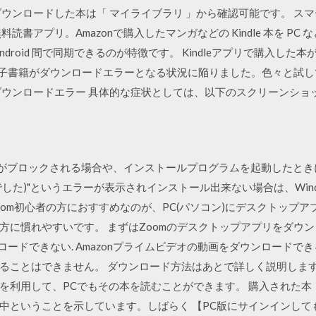
ダウンロードした本は「 マイライブラリ 」から確認可能です。 ス
の無料読書アプリ。Amazonで購入したマンガなどの Kindle 本を 
ndroid 間で同期できるのが特徴です。 Kindleアプリで購入した本が
した電子書籍がダウンロードエラーとなる状況に陥りました。色々と試
ダウンロードエラー 具体的な症状としては、以下のスクリーンショ
でダウンロードがブロックされる場合や、インストールプログラムを起動した
した)"というエラーが表示されインストール出来ない場合は、Win
もZoom初心者の方におすすめなのが、PC(パソコン)にデスクトッ
に慣れやすいです。 まずはZoomのデスクトップアプリをダウンロ
ロードできない. Amazonプライムビデオの動画をダウンロード
ることはできません。 ダウンロード方法はあとで詳しく説明します
利用して、PCでもその本を読むことができます。 購入された本 「
ということを示しています。しばらく 【PC版にサインインしても、アプ