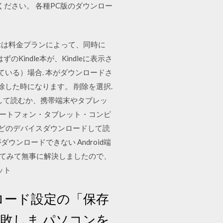
ください。 各種PC版のダウンロー
ixは料金プランによって、同時に
indle本が、Kindleに表示さ
いる）場合. 本がダウンロードさ
削除した時になります。 削除を選択.
ードして読むか、携帯端末やタブレッ
マートフォン・タブレット・コンピ
PC などのデバイスダウンロードして読
ダウンロードできない Android端
してみて無事に解決しましたので、
ット
ロード設定の「保存
敗しま パソコンを