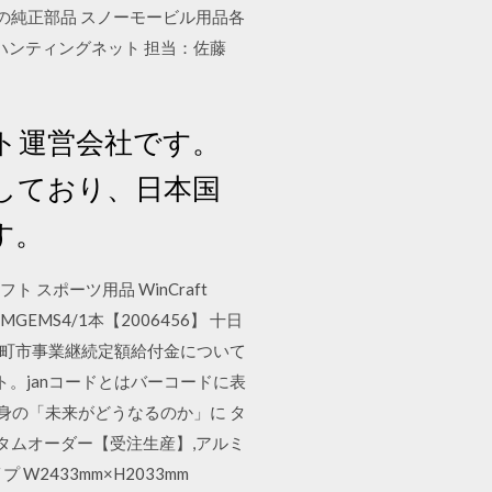
RCTICCAT社の純正部品 スノーモービル用品各
（株）ハンティングネット 担当：佐藤
ト運営会社です。
しており、日本国
す。
フト スポーツ用品 WinCraft
ョート 4 MGEMS4/1本【2006456】 十日
十日町市事業継続定額給付金について
ト。janコードとはバーコードに表
身の「未来がどうなるのか」に タ
 カスタムオーダー【受注生産】,アルミ
W2433mm×H2033mm