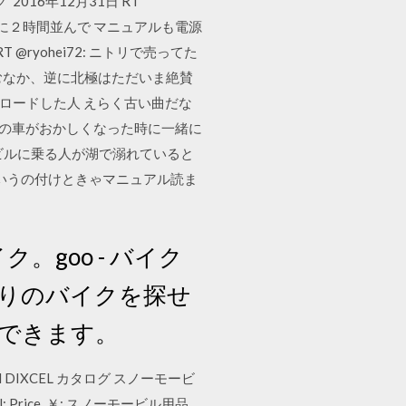
リッジリング 2016年12月31日 RT
めに２時間並んで マニュアルも電源
yohei72: ニトリで売ってた
道が雪に沈むなか、逆に北極はただいま絶賛
ウンロードした人 えらく古い曲だな
日産の車がおかしくなった時に一緒に
ビルに乗る人が湖で溺れていると
く、こういうの付けときゃマニュアル読ま
goo - バイク
たりのバイクを探せ
できます。
l DIXCEL カタログ スノーモービ
r Model: Price, ￥: スノーモービル用品