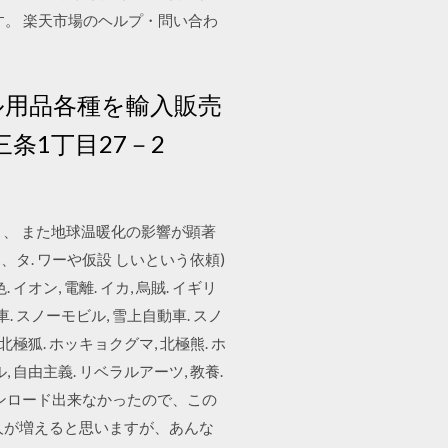
です。 楽天市場のヘルプ・問い合わ
ビル用品各種を輸入販売
川三条1丁目27－2
が大きく、 また地球温暖化の影響が顕著
、タ. ワーや仮設 しいという依頼)
オン, 電離. イカ, 烏賊. イギリ
単車. スノーモビル, 雪上自動車. スノ
 北極狐. ホッキョクグマ, 北極熊. ホ
ラル, 自由主義. リベラルアーツ, 教養.
ダウンロード出来なかったので、この
人が増えると思いますが、あんな