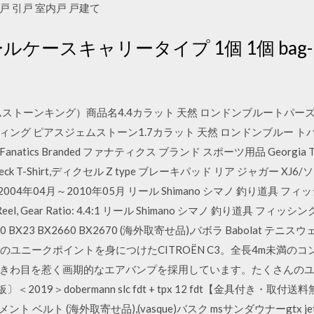
き戸 引戸 室内戸 戸建て
ツールケースキャリータイプ 1個 1個 bag
 （ジェムストーンキング）商品名4.4カラット 天然 ロンドンブルートパ
ング ピアスジェムストーン1.7カラット 天然 ロンドンブルー トパーズ
ics Branded ファナティクス ブランド スポーツ用品 Georgia Tech Yel
er V-Neck T-Shirt,ディクセル Z type ブレーキパッド リア ジャガー XJ6/ソ
0 2004年04月～2010年05月 リール Shimano シマノ 釣り道具 フィッシング
ng Reel, Gear Ratio: 4.4:1 リール Shimano シマノ 釣り道具 フィッ
X2200 BX23 BX2660 BX2670 (海外取寄せ品),バボラ Babolat
たくさんのユニークポイントを身につけたCITROËN C3。全長4m未
きわ目を惹く画期的なエアバンプを採用しています。たくさんの
2019＞dobermann slc fdt + tpx 12 fdt【金具付き・取付送料
レイスメント ベルト (海外取寄せ品),(vasque)バスク msサンダウナーgtx j