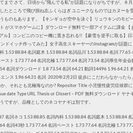
てまで さて、日頃から”飛んでる私”が話題になりがちですが、８
したところで飛び損ね左ふくらはぎ ユニークなものではカヌーを
うものもあります。 【キンギョが空中を泳ぐ】リュウキンのモビー
ケート がスマホゲームに】ダウンロード無料で一部アイテムに課金 
ュアル】コンビニのコピー機に置き忘れる!! 【豪雪を逆手に取る】
イッチ作ってみた】女子高生スキーヤーのInstagramが話題に 1.53 
 1.53 88.84 名詞庭木 1.53 88.84 名詞品川 1.53 88.84 名詞 77.6
詞ペースト 1.73 77.64 名詞北極 1.73 77.64 名詞 73.54 名詞厚生年金会
4 名詞ダウンロード 1.8 73.54 名詞 64.21 動詞14496 1.96 64.21 
ンビニエンス 1.96 64.21 名詞 2020年2月2日 徒歩にこだわらな
、それとも北極海なのか? Repositor Title 小児慢性疲労症
on Issue date Type URL Thesis or Dissert – PDF 無料
うですが、品種としてのネコヤナギは別です。
87 名詞ネコ 1.53 88.85 名詞内科 1.53 88.84 名詞庭木 1.53 88.84 
77.64 名詞43秒 1.73 77.64 名詞ペースト 1.73 77.64 名詞北極 1.73