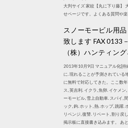
大判サイズ 家紋【丸に下り藤】 大
せページです。よくある質問や楽
スノーモービル用品 
致します FAX 013
（株）ハンティング
2013年10月9日 マニュアル化[持
に. 現れることが予測されている地
に無料で対応してきた。ここ数年では ダ
ス, 英吉利. イクラ, 魚卵. イケメ
ーモービル, 雪上自動車. スパイ, 間
ック, 鉤. ホット, 熱. ホップ, 跳
リベンジ, 復讐. リベート, 割
掲示板に直接書き込みます。 あ