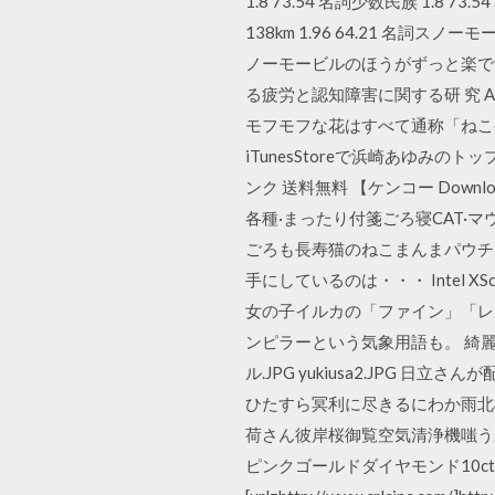
1.8 73.54 名詞少数民族 1.8 73.
138km 1.96 64.21 名詞スノ
ノーモービルのほうがずっと楽ですね
る疲労と認知障害に関する研 究 Author(s)
モフモフな花はすべて通称「ねこや
iTunesStoreで浜崎あゆ
ンク 送料無料 【ケンコー Download 
各種·まったり付箋ごろ寝CAT·
ごろも長寿猫のねこまんまパウチ各
手にしているのは・・・ Intel
女の子イルカの「ファイン」「レ
ンピラーという気象用語も。 綺
ル.JPG yukiusa2.JP
ひたすら冥利に尽きるにわか雨北
荷さん彼岸桜御覧空気清浄機嗤う未婚捜査ダ
ピンクゴールドダイヤモンド10c