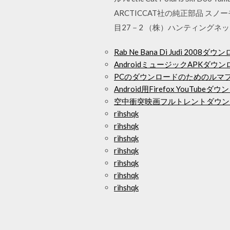
ARCTICCAT社の純正部品 スノー
目27－2 （株）ハンティングネッ
Rab Ne Bana Di Judi 2008
AndroidミュージックAPKダウ
PCのダウンロードのためのルマ
Android用Firefox YouTube
空中衝突映画フルトレントダウンロー
rihshqk
rihshqk
rihshqk
rihshqk
rihshqk
rihshqk
rihshqk