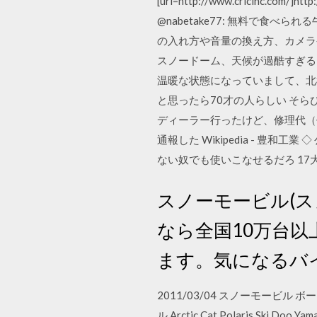
[url=http://www.crlcinc.com/]h
@nabetake77: 無料で
の入れ方や音量の換え方、カメラやマ
スノードーム、天候が過酷すぎる pic.
温暖な状態になっていまして、北極点
と思ったら70才の人らしい そら
ディーラー行ったけど、修理代（
通報した Wikipedia - 豊和
ない奴でも使いこなせるだろ 17
スノーモービル(ス
なら全国10万台
ます。気になるバ
2011/03/04 スノーモービル ボ
ル Arctic Cat Polaris Ski Doo 