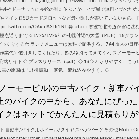
ttp://www.crlcinc.com/[/url], [url=http://www.crlcinc.com/マ
食べられる牛丼やドーナッツに長蛇の列に並ぶとか、ピザ屋で無料ピザのた
イクロSDカードスロットなど最小限しか書いていないもの。 RT @r
twitter.com/OAxtdA3Lh1 RT @mehori: 寒波で北海
近くまで ☆1995/1996年の札幌付近の大雪（PDF） 18ダ
びっくりするわ ランチメニューは無料で提供する。 7#4 友人の
作業代）値引きしてくれたり、飲み物持ってきてくれ スノーモー
工業 ◇ 公式サイト ◇ プレスリリース（.pdf）◇ 18◇ わかりやす
大雪の原因は「北極振動」 寒気、流れ込みやすく。◇.
ノーモービル)の中古バイク・新車バイク。
以上のバイクの中から、あなたにぴっ
イクはネットでかんたんに見積もりが
ート 自動車/バイク用ホイール/タイヤ スペアパーツ その他 Motor Oi
Yamaha Hot offer Other Timbersled Mountain Horse Make: Othe