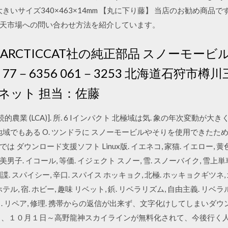
きいサイズ340×463×14mm 【丸に下り藤】 当店のお勧め商品
天市場への問い合わせ方法を紹介しています。
ARCTICCAT社の純正部品 スノーモー
3－77－6356 061－3253 北海道石狩市樽
ネット 担当：佐藤
続的農業 (LCA)]. 所. 6 Iインパクト 北極域は気. 象の年次変動
域でもある O. ツンドラに スノーモービルやそりを使用できたため
ウンロード支援ソフト Linux版. イエネコ, 家猫. イエロー, 黄色. イ
ン, 美男子. イコール, 等価. イジェクト スノー, 雪. スノーバイク, 雪上
諜. スパイシー, 辛口. スパイス ホッキョク, 北極. ホッキョクギツネ,
躍. ホテル, 宿. ホビー, 趣味 リベット, 鋲. リベラリズム, 自由主義. リベ
り戻し. リペア, 修理. 携帯からの返信が出来ず、文字化けしてしまい
と、１０月１日～高野龍神スカイラインが無料化されて、今後行く