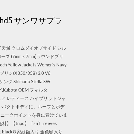
-hd5 サンワサプラ
ーズ 天然 クロムダイオプサイド シル
 (7mm x 7mm)ラウンドブリ
low Jackets Women's Navy
ブリン(X350/358) 3.0 V6
 Shimano Stella SW
シング,Kubota OEM フィルタ
 テニスウェア レディース ハイブリットジャ
満のコンパクトボディに、ルーフとボデ
ユニークポイントを身に着けていま
無料】【tnpd】〔sa〕,reeves
et black 8 家紋額入り 金色額入り