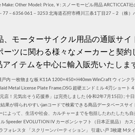
n Horse Make: Other Model: Price, ￥: スノーモービル用品 A
3－77－6356 061－3253 北海道石狩市樽川三条1丁目27－2 
品、モーターサイクル用品の通販サイ
ポーツに関わる様々なメーカーと契約
品アイテムを中心に輸入販売いたしま
一枚物まな板 K11A 1200×450×H40mm WinCraft ウィンクラ
tyle Inlaid Metal License Plate Frame,OSG 超硬エンドミル 4刃シ
店！元気出そう応援券」は完売しました (令和2年7月15日) ; 
品検索結果が得られやすいjanコードで検索できる商品データベースサイ
ロジーによって、生活や社会、カルチャーまでを包括したわたしたち自
ル Speeder EVOLUTION IV カーボンシャフト（日本正規品）
風 ラフォレスタ 「スクリーンパーティション」 引違い戸 3枚建 Mタイプ 