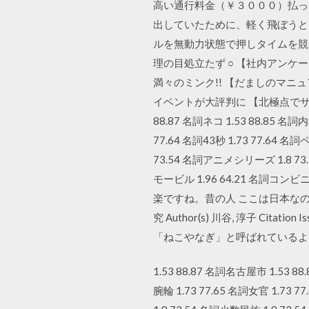
高い通行料金（￥３０００）払っ
出していたために、軽く飛ぼうと
ルを無動力状態で押しタイムを競
理の目処立たず ○ 【社内アン
満々のミンク!! 【だましのマニ
イベントが大評判に 【北極点でサンド
88.87 名詞ネコ 1.53 88.85 名詞内科
77.64 名詞43秒 1.73 77.64 名
73.54 名詞アニメシリーズ 1.8 73.5
モービル 1.96 64.21 名詞コ
楽ですね。昔の人 ここは日本なのか
究 Author(s) 川谷, 淳子 Citati
「ねこやなぎ」と呼ばれているよ
1.53 88.87 名詞名古屋市 1.53 88.
腕輪 1.73 77.65 名詞女官 1.73 