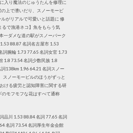
月に入り魔法のじゅうたんを修理に
雪の上で漕いだり、スノーモービ
ルがリアルで可愛いと話題に 修
【まるで漁港ネコ】魚をもらう気
日本一ダメな道の駅がスノーパーク
88.87 名詞名古屋市 1.53
5 名詞腕輪 1.73 77.65 名詞女官 1.73
館 1.8 73.54 名詞少数民族 1.8
名詞138km 1.96 64.21 名詞スノー
かったら、スノーモービルのほうがずっと
候群における疲労と認知障害に関する研
ダウンロード ヤナギのモフモフな花はすべて通称
名詞品川 1.53 88.84 名詞 77.65 名詞
 77.64 名詞 73.54 名詞厚生年金会館