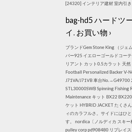
[24320] インテリア建材 室内引
bag-hd5 ハード
イ. お買い物 ›
ブランドGem Stone King
バー925 イエローゴールドコーティ
リアント カット0.5カラット 天然 Fanat
Football Personalized Back
J71VA/J71VB 車台No.→G4970
STL30000SWB Spinning Fishi
Maintenance キット BX22 B
ケット HYBRID JACKET 
ィのカラフルさ。サイドにはひと
す。 nordica〔ノルディカ スキー板〕＜
pulley corp pd908480 リプ