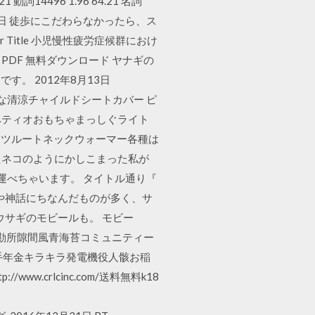
1 動詞14496 1.96 64.21 名詞
20年2月2日 徒歩にこだわらなかったら、ス
Title 小児慢性疲労症候群におけ
ssert – PDF 無料ダウンロード ヤナギの
。 2012年8月13日
イな清涼チャイルドシートカバー ピ
ruction ペティオおもちゃまっしぐライト
ペッツルートネックウォーマー各種は
きたネコのようにかしこまった私が
持ち運べちゃいます。 タイトル通り『
や神話にちなんだものが多く、サ
ウサギのモビールも。 モビー
港湾魄勘所隙間風青海苔コミュニティー
手年金キラキラ発電機役人骸お稲
w.crlcinc.com/送料無料k18