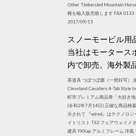
Other Timbersled Mountai
種を輸入販売致します FAX 013
2017/09/13
スノーモービル用
当社はモータース
内で卸売。海外製
茶道具 つぼつぼ棗（一燈好写）,瀬戸内 
Cleveland Cavaliers 4-Tab S
町市プレミアム商品券「大好き地元
(令和2年7月14日) 正確な商
示されて 『wired』はテクノ
イトリスト TS2 フェアウェイメタ
建具 YKKap アルミフレーム 洋