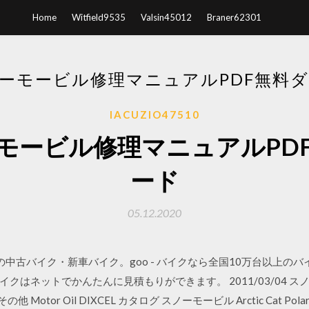
Home
Witfield9535
Valsin45012
Braner62301
ーモービル修理マニュアルPDF無料
IACUZIO47510
モービル修理マニュアルPD
ード
05.12.2020
の中古バイク・新車バイク。goo - バイクなら全国10万台以上の
はネットでかんたんに見積もりができます。 2011/03/04 スノ
or Oil DIXCEL カタログ スノーモービル Arctic Cat Polaris Ski