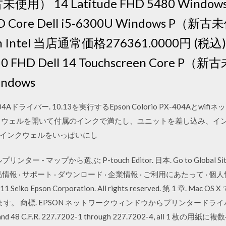
古未使用） 14 Latitude FHD 5480 Windows T
HD Core Dell i5-6300U Windows P（新
reen Intel 当店通常価格276361.0000円 (税込
0 FHD Dell 14 Touchscreen Core P（新古
indows
o PX-404Aドライバー. 10.13を実行するEpson Colorio PX-404
クウェルを開いて付属のインクで満たし、ユニットを差し込み、イ
インクウェルをいっぱいにし
ー - マップから選ぶ; P-touch Editor. 日本. Go to Global Si
 製品情報 · サポート · ダウンロード · 企業情報 · ご利用にあたって 
Seiko Epson Corporation. All rights reserved. 第 1 章. 
ています。 商標. EPSON ネットワークウィンドウからプリンタードライバ
12.212 and 48 C.F.R. 227.7202-1 through 227.7202-4, a