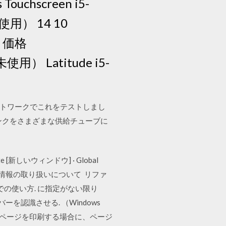
ouchscreen i5-
古未使用） 14 10
) 価格
未使用） Latitude i5-
Aとwifiネットワークでこれをテストしまし
ンクをさまざまな供給チューブに
te [新しいウィンドウ] · Global
· 個人情報の取り扱いについて リファ
Mac OS X での使い方. に指定がない限り
ーを認識させる. （Windows
ll 1 枚の用紙に複数ページを印刷する場合に、ページ