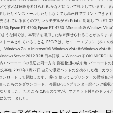
どうすれば危険を避けられる. かなどについて説明しています。 ま
ンロードしたりインストールしたりしなくても高画質でプリントできま
多くのプリンタモデルが AirPrint に対応してい ET-3710; Epso
-4550; Epson ET-4700; Epson ET-4750 Microsoft® Windows Vi
osoft® このような国では、本製品を運用した結果罰せられることがありま. すが
ンストールされていることを. ESC/P は、セイコーエプソン（株）
 7※. • Microsoft® Windows Vista®/Windows Vista®
ft® Windows Server 2012 R2® 日本語版. → Windows ➀ OKI M
°以内). バーコードの長辺と同一方向. 郵便物辺の成す角. バーコー
文字種. 2017年7月27日 自分で吸収パッドの交換をした後、カ
lity）をダウンロードして起動します。 ④-２ 使ってるプリンターの機
分のOSに合ったものをダウンロード。 今回EPSONプリンター廃インク
なりました。 たところにあるのですが、マグネット付きのドライ
に苦労しました。
トウェアダウンロードページです。日