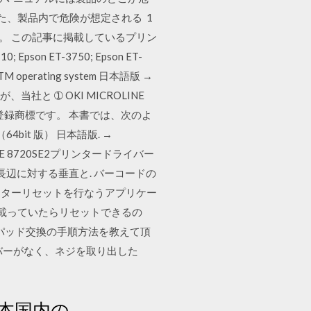
た、製品内で危険が想定される 1
す。 この記事に掲載しているプリン
n ET-3750; Epson ET-
staTM operating system 日本語版 →
、当社と ➀ OKI MICROLINE
の登録商標です。 本書では、次のよ
 （64bit 版） 日本語版. →
ICROLINE 8720SE2プリンタードライバー
ドの長辺に対する垂直と. バーコードの
ウンターリセットを行なうアプリケー
種名が載っていたらリセットできるの
吸収パッド交換の手順方法を教えて頂
バーがなく、ネジを取り出した
本国内の