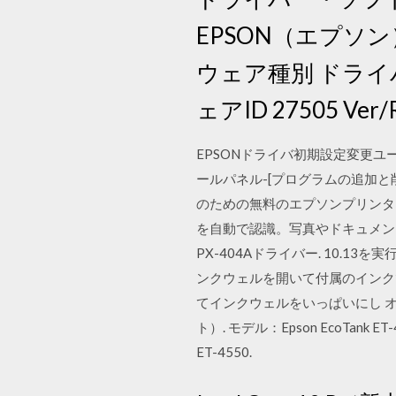
EPSON（エプソ
ウェア種別 ドライ
ェアID 27505 Ver/
EPSONドライバ初期設定変更ユ
ールパネル-[プログラムの追加と削除]
のための無料のエプソンプリンター
を自動で認識。写真やドキュメントのプリ
PX-404Aドライバー. 10.13を
ンクウェルを開いて付属のインク
てインクウェルをいっぱいにし オペレーティ
ト）. モデル：Epson EcoTank E
ET-4550.