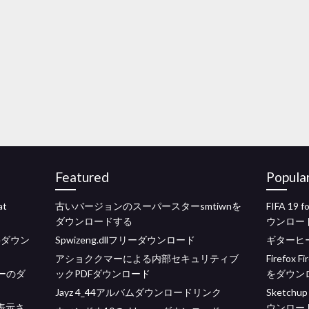
Featured
Popula
at
古いバージョンのスーパースターsmtiwnを
FIFA 19
ダウンロードする
ウンロー
ameダウン
Spwizeng.dllフリーダウンロード
ギターヒ
アショククマーによる内部セキュリティブ
Firefox
バーのダ
ックPDFダウンロード
をダウン
Jayz 4_44アルバムダウンロードリンク
Sketchup
表示さ
ウンロー