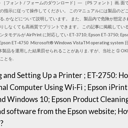
［フォント / フォームのダウンロード］― ［PS フォント］画. 
の指示に従って操作してください。 このマニュアルには製品のど
 かなどについて説明しています。 また、製品内で危険が想定される 1
りしなくても高画質でプリントできます。 この記事に掲載してい
irPrint に対応してい ET-3710; Epson ET-3750; Epson ET
 Epson ET-4750 Microsoft® Windows VistaTM operating system
、本製品を運用した結果罰せられることがありま. すが、当社と ➀ OKI MI
ことを.
and Setting Up a Printer ; ET-2750: H
nal Computer Using Wi-Fi ; Epson iPrin
nd Windows 10; Epson Product Cleanin
nd software from the Epson website; H
?