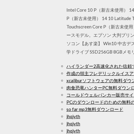
Intel Core 10 P（新古未使用） 14 La
P（新古未使用） 14 10 Latitude T
Touchscreen Core P（新古未使
ースモデル。エプソン 大判プリンタ Su
ソコン【あす楽】 Win10 中古デス
学ドライブ SSD256GB 8GBメモリ
ハイランダー2高速化された信頼
作成の領主フレデリックルイスア
xcaliburソフトウェアの無料ダ
肉食恐竜ハンターPC無料ダウン
コールドウェルバンカー販売サイ
PCのダウンロードのための無料の
so far mp3無料ダウンロード
jhqjyth
jhqjyth
jhqjyth