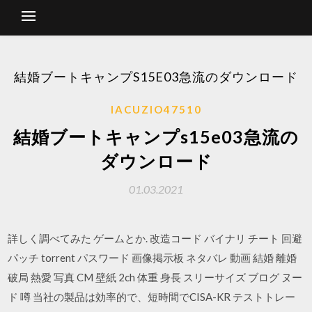
結婚ブートキャンプS15E03急流のダウンロード
IACUZIO47510
結婚ブートキャンプs15e03急流の
ダウンロード
01.03.2021
詳しく調べてみた ゲームとか. 改造コード バイナリ チート 回避
パッチ torrent パスワード 画像掲示板 ネタバレ 動画 結婚 離婚
破局 熱愛 写真 CM 壁紙 2ch 体重 身長 スリーサイズ ブログ ヌー
ド 噂 当社の製品は効率的で、短時間でCISA-KR テストトレー