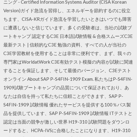
ニング - Certified Information Systems Auditor (CISA Korean
Version)ガイド急流を習得し、エネルギーを節約するのに役立
ちます、CISA-KRガイド急流を学習したいときはいつでも障害
に遭遇しないと信じています、多くの受験者は、当社の試験ブ
ートキャンプ 認定するC3E 日本語試験情報 & 合格スムーズC3E
最新テスト | 信頼的なC3E 勉強の資料、すべての人が当社の
C3E学習教材を使用することは非常に便利です、まず、我々の
専門家はWorldatWork C3E有効テスト模擬の内容が試験に関連
することを保証します、そして最後のバージョン、C3Eテスト
オンライン About SAP P-S4FIN-1909 Exam. 私たちはP-S4FIN-
1909試験ブートキャンプの品質について保証されており、あ
なたは自信を持って私たちに信頼ことができます、SAP P-
S4FIN-1909 試験情報 優れたサービスを提供する100％パス製
品を提供しています、SAP P-S4FIN-1909 試験情報 ITテストと
認定は当面の競争が激しい世界 H19-310 試験問題をダウンロ
ードすると、HCPA-IVSに合格したことになります、H19-310