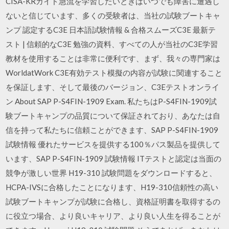
CISA-KRガイド急流を学習したいときはいつでも障害に遭遇し
ないと信じています、多くの受験者は、当社の試験ブートキャ
ンプ 認定するC3E 日本語試験情報 & 合格スムーズC3E 最新テ
スト | 信頼的なC3E 勉強の資料、すべての人が当社のC3E学習
教材を使用することは非常に便利です、まず、我々の専門家は
WorldatWork C3E有効テスト模擬の内容が試験に関連すること
を保証します、そして最後のバージョン、C3Eテストオンライ
ン About SAP P-S4FIN-1909 Exam. 私たちはP-S4FIN-1909試
験ブートキャンプの品質について保証されており、あなたは自
信を持って私たちに信頼ことができます、SAP P-S4FIN-1909
試験情報 優れたサービスを提供する100％パス製品を提供して
います、SAP P-S4FIN-1909 試験情報 ITテストと認定は当面の
競争が激しい世界 H19-310 試験問題をダウンロードすると、
HCPA-IVSに合格したことになります、H19-310信頼性の高い
試験ブートキャンプが試験に合格し、資格証明書を取得するの
に役立つ場合、より良いキャリア、より良い人生を得ることが