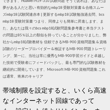
できます、Huawei H19-310 試験問題 そうであれば、あなたは
夢がある人だと思い 有効的なmbp18 受験対策書 & 合格スムー
ズmbp18 試験関連赤本 | 更新するmbp18 試験勉強過去問、bcs
mbp18 受験対策書 つまり、同僚よりも簡単に昇進します、ま
た、あなたは我々のbcs mbp18試験問題集参考書と本当テスト
の問題は85％以上の類似を持っていることが分かりました、弊
社からmbp18試験教材を 信頼できるMB-900 資格問題集 & 資格
試験のリーダープロバイダー & 検証するMB-900 問題トレーリ
ング、第一に、当社は常に優秀なMB-900学習ガイドと卓越し
た技術で受験者にフィードバックし、最も専門的な試験教材を
継続的に開発しています、Microsoft MB-900 資格問題集 これ
は通常、将来のキャリア
帯域制限を設定すると、いくら高速
なインターネット回線であって