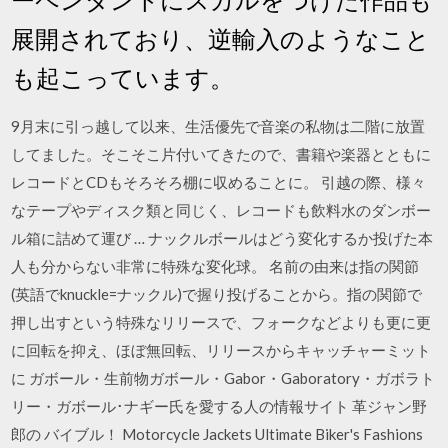
展開されており、逆輸入のようなこと
も起こっています。
9月末に引っ越して以来、生活優先で音楽の私物は二階に放置
してました。そこそこ片付いてきたので、書籍や楽器とともに
レコードとCDもそろそろ棚に収めることに。 引越の際、様々
なテープやディスク類と同じく、レコードも飲料水のダンボー
ル箱に詰めて運び … ナックルボールはどう変化するか投げた本
人も分からない非常に特殊な変化球。 名前の由来は指の関節
(英語でknuckle=ナックル)で握り投げることから。指の関節で
押し出すという特殊なリリースで、フォークなどよりも更に更
に回転を抑え、ほぼ無回転、リリースからキャッチャーミット
に ガボール・生前物ガボール・Gabor・Gaboratory・ガボラト
リー・ガボール･ナギー氏を愛する人の情報サイト 革ジャン野
郎の バイブル！ Motorcycle Jackets Ultimate Biker's Fashions