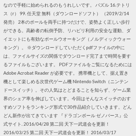
なので手軽に始められるのもうれしいです。 パズル 16.テトリ
ス（r） 99. 任天堂 無料（ダウンロードソフト） （2019/2/14
発売） 2本のポールを両手に持つだけで、姿勢よく正しい歩行
ができる。高齢者の転倒予防、リハビリ利用の安全な運動、ダ
イエットにも有効なポールウオーキング（ノルディックウォー
キング）。 ※ダウンロードしていただくpdfファイルの中に
は、ファイルサイズの関係でダウンロード完了まで時間を要す
るファイルもございます。 PDFファイルをご覧になるためには
Adobe Acrobat Reader が必要です。 携帯機として、据え置き
機として楽しめる次世代ゲーム機 Nintendo Switch（ニンテン
ドースイッチ）。その人気はとどまることを知らず、ゲーム業
界のシェア率を伸ばしています。今回はそんなスイッチのおす
すめソフトをランキング形式で30作品紹介していきます。どん
どん新作が出てきています 『ドラゴンボール ゼノバース』公
式サイト. 2016/04/28 第二回 天下一武道会を更新！
2016/03/25 第二回 天下一武道会を更新！ 2016/03/17