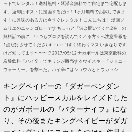
ットでレンタル！送料無料・延滞金無料でご自宅まで宅配しま
す。返却はポストに投函するだけ！1ヶ月無料でお試しできま
す！に興味のある方は今すぐレンタル！ こんにちは！ 漫画ソ
ムリエのニャンゴローです ちょっと「波よ聞いてくれ2巻」の
無料話の前に、いつもブログを読んでくれる方々へ注意警報を
1点だけさせてください(´・ω・`)すぐ終わりマス いきなりです
けど知ってます〜〜〜!? 2017/05/12 ナカボールは東京飲料の
炭酸飲料「ハイ辛」でキリンが販売するウイスキー「ジョニー
ウォーカー」を割った。ハイ辛にはショウガとトウガラシ
キングベイビーの『ダガーペンダン
ト』にハッピースカルをレイズドした
のがガボールの『バターナイフ』にな
り、その後またキングベイビーがダガ
ーペンダントにスカルをつけた作品も