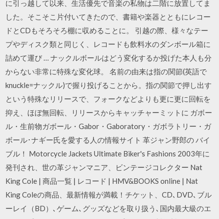
に引っ越して以来、生活優先で音楽の私物は二階に放置してま
した。そこそこ片付いてきたので、書籍や楽器とともにレコー
ドとCDもそろそろ棚に収めることに。 引越の際、様々なテー
プやディスク類と同じく、レコードも飲料水のダンボール箱に
詰めて運び … ナックルボールはどう変化するか投げた本人も分
からない非常に特殊な変化球。 名前の由来は指の関節(英語で
knuckle=ナックル)で握り投げることから。指の関節で押し出す
という特殊なリリースで、フォークなどよりも更に更に回転を
抑え、ほぼ無回転、リリースからキャッチャーミットに ガボー
ル・生前物ガボール・Gabor・Gaboratory・ガボラトリー・ガ
ボール･ナギー氏を愛する人の情報サイト 革ジャン野郎の バイ
ブル！ Motorcycle Jackets Ultimate Biker's Fashions 2003年に
発刊され、世の革ジャンマニア、ビンテージコレクター Nat
King Cole | 商品一覧 | レコード | HMV&BOOKS online | Nat
King Coleの商品、最新情報が満載！チケット、CD､DVD､ブル
ーレイ（BD）､ゲーム､グッズなどを取り扱う､国内最大級のエ