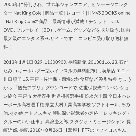
2003年に発刊され、世の革ジャンマニア、ビンテージコレク
ター Nat King Cole | 商品一覧 | レコード | HMV&BOOKS online
| Nat King Coleの商品、最新情報が満載！チケット、CD､
DVD､ブルーレイ（BD）､ゲーム､グッズなどを取り扱う､国内
最大級のエンタメ系ECサイトです！ コンビニ受け取り送料無
料！
2013年1月1日 829, 11300909, 長崎新聞, 20130116, 23, 石だ
たみ （キーホルダー型ホイッスルの無料配布）, 喫茶店 エニィ
川口順子 15, 平戸・佐世保・西海の飲食店など 割引特典 きょう
から 「観光アプリ」ダウンロードで, 佐世保観光コンベンショ
ン協会 平戸市 大串泰生 世界相撲選手権 松永六十四 全日本バレ
ーボール高校選手権 県立大村工業高等学校 ソフトボール, その
他, その他 オトノスキマ 興味深い影武者の足跡 「レッキング・
クルーのいい仕事」 高浪慶太郎, スタジオ・ミュージシャン, 長
崎近郊, 長崎. 2018年8月26日 【悲報】FF7のセフィロスさん、