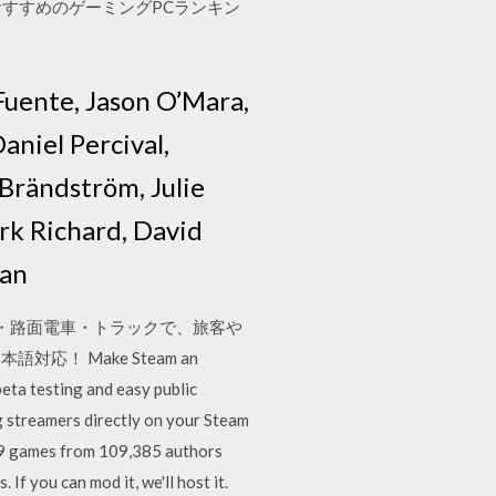
おすすめのゲーミングPCランキン
 Fuente, Jason O’Mara,
aniel Percival,
Brändström, Julie
rk Richard, David
han
バス・路面電車・トラックで、旅客や
 Make Steam an
beta testing and easy public
 streamers directly on your Steam
019 games from 109,385 authors
 you can mod it, we'll host it.