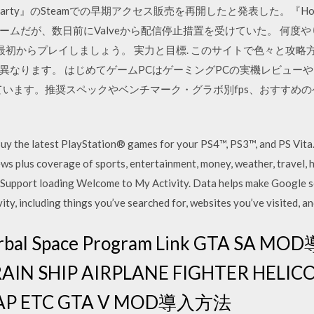
use Party』のSteamでの早期アクセス販売を再開したと発表した。『Ho
ームだが、数日前にValveから配信停止措置を受けていた。 何度
最初からプレイしましょう。 実力と目標. このサイトで色々と攻略
異なります。 はじめてゲームPCはゲーミングPCの実機レビューや
ています。推奨スペックやベンチマーク・グラボ別fps、おすすめの
Buy the latest PlayStation® games for your PS4™, PS3™, and PS Vita
news plus coverage of sports, entertainment, money, weather, travel, 
upport loading Welcome to My Activity. Data helps make Google ser
ity, including things you’ve searched for, websites you’ve visited, a
Kerbal Space Program Link GTA SA M
RAIN SHIP AIRPLANE FIGHTER HELI
MAP ETC GTA V MOD導入方法