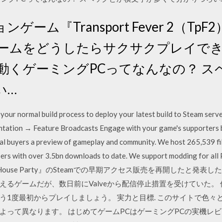
ーム『Transport Fever 2（T
ゲームをどうしたらサクサクプレイで
動くゲーミングPCってなんなの？ 
い…
our normal build process to deploy your latest build to Steam server
ntation → Feature Broadcasts Engage with your game's supporters b
ial buyers a preview of gameplay and community. We host 265,539 f
s with over 3.5bn downloads to date. We support modding for all PC
月1日、『House Party』のSteamでの早期アクセス販売を再開したと発表し
えるゲームだが、数日前にValveから配信停止措置を受けていた。
う1度最初からプレイしましょう。 実力と目標. このサイトで色々
よって異なります。 はじめてゲームPCはゲーミングPCの実機レ