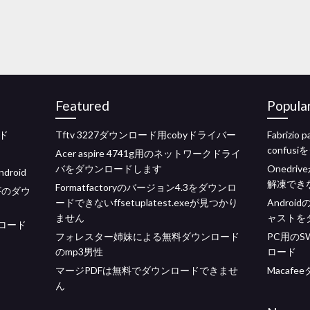
Featured
Popula
ド
Tftv 3227ダウンロード用cobyドライバー
Fabrizio
confus
Acer aspire 4741g用のネットワークドライ
バをダウンロードします
Onedr
roid
解凍でき
Formatfactoryのバージョン4.3をダウンロ
DFのダウ
ードできないffsetuplatest.exeが見つかり
Andro
ません
ャストを
ンロード
フォレスター姉妹による無料ダウンロード
PC用の
のmp3男性
ロード
マージPDFは無料でダウンロードできませ
Macaf
ん