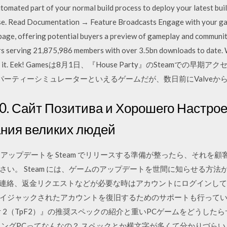
 part of your normal build process to deploy your latest build 
ease. Read Documentation → Feature Broadcasts Engage with your ga
page, offering potential buyers a preview of gameplay and communit
 serving 21,875,986 members with over 3.5bn downloads to date. 
, we'll host it. Eek! Gamesは8月1日、『House Party』のSt
ホームパーティーシミュレーターといえるゲームだが、数日前にValve
0. Сайт Позитива и Хорошего Настро
ания великих людей
る アップデートを Steam でリリースする準備が整ったら、それ
。 Steam には、ゲームのアップデートを世間に知らせる方法がい
トへの連絡、返金リクエストなどが必要な時はアカウントにログインし
ジャックされたアカウントを復旧するためのサポートも行っています。 
 Fever 2（TpF2）』の推奨スペックの紹介と重いPCゲームをどう
グPCってなんなの？ スペックとか横文字が多くて分かりづらい… 20