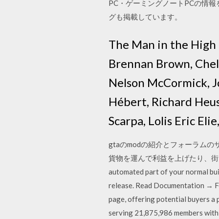
PC・ゲーミングノートPCの情
グも掲載しています。
The Man in the High C
Brennan Brown, Chelah
Nelson McCormick, Jo
Hébert, Richard Heus
Scarpa, Lolis Eric El
gtaのmodの紹介とフォーラムの
貨物を運んで利益を上げたり、街を
automated part of your normal buil
release. Read Documentation → Fe
page, offering potential buyers 
serving 21,875,986 members with o