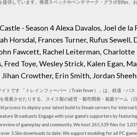
報を提供しています。推奨スペックやベンチマーク・グラボ別fps、
astle - Season 4 Alexa Davalos, Joel de la
 Horsdal, Frances Turner, Rufus Sewell, D
hn Fawcett, Rachel Leiterman, Charlotte 
, Fred Toye, Wesley Strick, Kalen Egan, Ma
ie, Jihan Crowther, Erin Smith, Jordan Shee
サイトです 「トレインフィーバー（Train fever）」は、鉄道・
発展させたりする、スイス製の経営・都市開発・箱庭ゲーム（日本語対応！
d process to deploy your latest build to Steam servers for internal 
ature Broadcasts Engage with your game's supporters by featuring
a preview of gameplay and community. We host 265,539 files for 1,
ver 3.5bn downloads to date. We support modding for all PC games. If