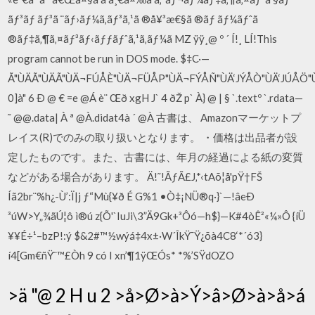
ãƒ³ãƒ ãƒ³ã ¨ãƒ›ãƒ¼ã‚­ãƒ³ã‚¹ã ®å¥³æ€§ã ®ãƒ ãƒ¼ãƒˆã
®ãƒ‡ã‚¶ã‚¤ãƒ³ãƒ‹ãƒƒãƒˆã‚¹ã‚­ãƒ¼ã MZ ÿÿ¸@ º ´ Í!¸ LÍ!This
program cannot be run in DOS mode. $‡C·—
Ã"ÙÄÃ"ÙÄÃ"ÙÄ¬FÚÅÈ"ÙÄ¬FÜÅP"ÙÄ¬FÝÅÑ"ÙÄ‘JÝÅÒ"ÙÄ‘JÚÅÖ"
0]à" 6 Ð @ € =e @Á è¨ Œð xgH J` 4 ðŽ p` À} @ | § `.textº `.rdata—
˜ @@.data| À ª @À.didat4à ´ @À 古書は、 Amazonマーケットプ
レイス(R)でのみの取り扱いとなります。 ・価格は出品者が設
定したものです。また、古書には、年月の経過による紙の変質
などがある場合があります。 Ä!˜!ÃƒÃ£J‚*‹tAõ¦å'pŸ†FŠ
Íã2br¨%h¿-Ù’:Ï|j ƒ“Mù{¥ð É G%1 •Ò‡¡NÜ®q·}`—!âeÐ
³úW>Y„¾ãÚ¦ô ì®­ú z{Õ'`IuJi\3”Ä9Gk+³Ôó—h$}—K#4òÊ²«¼»Ô {íÜ
¥¥É÷¹–bzP!:ý $&2#™½wýá‡4x±·W´ÎkŸ¯Ÿ¿õà4C8‘*´ó3}
í4[Gm€ñŸ¨™£Òh 9 có I xn’¶1ÿŒÓs* *%’SŸdOZO
>ä "@ 2 H u 2 >å>Ø>à>Ý>â>Ø>à>å>á