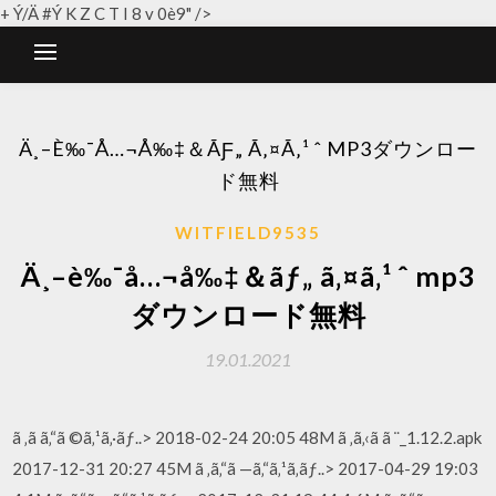
+ Ý/Ä #Ý K Z C T I 8 v 0è9" />
Ä¸–È‰¯Å…¬Å‰‡＆ÃƑ„ Ã‚¤Ã‚¹ ˆ MP3ダウンロー
ド無料
WITFIELD9535
Ä¸–è‰¯å…¬å‰‡＆ãƒ„ ã‚¤ã‚¹ ˆ mp3
ダウンロード無料
19.01.2021
ã ‚ã ã‚“ã ©ã‚¹ã‚·ãƒ..> 2018-02-24 20:05 48M ã ‚ã‚‹ã ã ¨_1.12.2.apk
2017-12-31 20:27 45M ã ‚ã‚“ã —ã‚“ã‚¹ã‚­ãƒ..> 2017-04-29 19:03