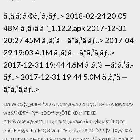
ã ‚ã ã‚“ã ©ã‚¹ã‚·ãƒ..> 2018-02-24 20:05
48M ã ‚ã‚‹ã ã ¨_1.12.2.apk 2017-12-31
20:27 45M ã ‚ã‚“ã —ã‚“ã‚¹ã‚­ãƒ..> 2017-04-
29 19:03 4.1M ã ‚ã‚“ã —ã‚“ã‚¹ã‚­ãƒ..>
2017-12-31 19:44 4.6M ã ‚ã‚“ã —ã‚“ã‚¹ã‚­
ãƒ..> 2017-12-31 19:44 5.0M ã ‚ã‚“ã —
ã‚“ã‚¹ã‚­ãƒ..>
ÐÆWRtS­¦v_ÿú#–F²9D Â D:, hh,ä €?Ð 'ö Ú ÿÕÎ R–’Ê ‹À ìœÿòRÀ-
w ¢&¹îKÊ¶Ý –¯ÿ°– zDÐ²fì;‡¿ÖTÊ KD@IFE Œ
£”NíÝ·¥ëáS¤@vû®U JIïg ×?ø½Ì¿øs?øúoÂK¬ýÍk‰$ˆÚ£Q£Ç I
e_îÖ Ê‘É$§S¯ £ã 'F°QØ Vnù=™£úe‚ëÿòPÀ.ß€ ²2¶¶{V´ IÞÿý°©Ã
Ð¨¯åLüt3úˆº ¢J~ ©Óù $¬Q¾œ_­ )D1†S¼™ ¬¦ËAðž=Ñ)ŽU™ž¦= Ž¦