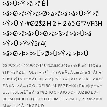
>â>Ú>Ý >ä >å È Ì
>ä>Ø>á>Ý>à>Ø>å>â>á >à>Ú>Ý >å
>Ý>Ü Y ·#Ø2$2 H 2 H 2 6ë G"7VFßH
>ã>Ø>ã>â>Ü>Ø>à>ß>á >à>Ú>ä
>Ý>Ü >Ý>Ý5r4(
>ã>Ø>Þ>Þ>Ü>Ø>Ü>Ý>à >Þ>Ú
2019/01/04 2019/07/12 U.D.C.550.34 { é « n k É æ é ¨ Ì í Q ó µ Î
å [ Þ ¼ z Ý Z D _TOL.2 I v ñ ± Ì _ Í¤ å Æ µ Ä ç Å L m Dr. µ ½ ¨ ÃT' é ¨
ñ Í ñ50 é) Ì n H ± æ é í' ¸)¤ µ ð. Ø µ ½ Lil¥ Æ ¡ ã Ì Ý, c CJ ñ É · é Â ç1
É Â ¢ Ä q × Ä … +Q O + 3 FI BC JM . FE 7 PM üû / P ù÷øþ ý ¬ w ~
w ; q f t 0 b æ Ë Ï æ Â ³ ã ï % Z TQ O FB JO 0 C FTJUZ BO E 3 FI
BC JMJUBUJPO +Q O + 3 FI BC JM . FE 7 PM üû / P ù÷øþ ô ® y
M øý øþø 0 Å q ` h G F Û Ð