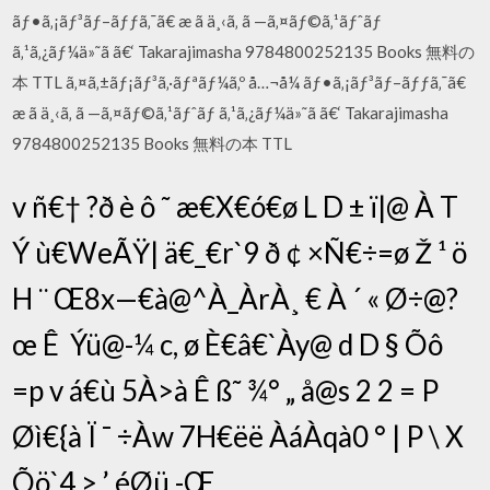
ãƒ•ã‚¡ãƒ³ãƒ–ãƒƒã‚¯ã€ æ ã ä¸‹ã‚ ã —ã‚¤ãƒ©ã‚¹ãƒˆãƒ
ã‚¹ã‚¿ãƒ¼ä»˜ã ã€‘ Takarajimasha 9784800252135 Books 無料の
本 TTL ã‚¤ã‚±ãƒ¡ãƒ³ã‚·ãƒªãƒ¼ã‚º å…¬å¼ ãƒ•ã‚¡ãƒ³ãƒ–ãƒƒã‚¯ã€
æ ã ä¸‹ã‚ ã —ã‚¤ãƒ©ã‚¹ãƒˆãƒ ã‚¹ã‚¿ãƒ¼ä»˜ã ã€‘ Takarajimasha
9784800252135 Books 無料の本 TTL
v ñ€­† ?ð è ô ˜ æ€X€ó€ø L D ± ï|@ À T
Ý ù€WeÃŸ| ä€_€r`9 ð ¢ ×Ñ€÷=ø Ž ¹ ö
H ¨ Œ8x—€à@^À_ÀrÀ¸ € À ´ « Ø÷@?
œ Ê ­ Ýü@-¼ c, ø È€â€`Ày@ d D § Õô
=p v á€ù 5À>à Ê ß˜ ¾° „ å@s 2 2 = P
Øì€{à Ï ¯ ÷Àw 7H€ëë ÀáÀqà0 ° | P \ X
Õö`4 > ’ éØü -Œ