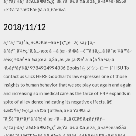
ãƒ‡ãƒ¼ãƒˆå¾Œã ®ä½¿ç”¨æ„Ÿã ¯ã€ ã ¾ã ‚é žå¸¸ã «å¤§é›'æŠŠã
«è¨€ã ˆã °ã€Œå¤§ã ã ä¸€å¤‰ã
2018/11/12
ãƒªãƒ™ãƒ³ã‚¸BOOKæ—¥å•†ç°¿è¨˜2ç´šãƒ†ã‚­
ã‚¹ãƒˆ_å¼±ç‚¹ã‚’å…‹æœ ã —ã ¦æ¬¡ã ®å —é¨“ã §å¿…ã šå ˆæ ¼ã ™ã‚‹
ä¼šç¤¾æ³•å¯¾å¿œ ã ¨ã‚Šã „æ›¸æˆ¿ã ®è² ã ‘ã ¦ã Ÿã ¾ã‚‹ã
‹ã‚·ãƒªãƒ¼ã‚º 9784924994836 Books iをダウンロード HSU To
contact us Click HERE Goodhart's law expresses one of those
insights to human behavior that we see play out again and again
and increasing so in medical care as the farce of P4P expands in
spite of all evidence indicating its negative effects. ã€
€æ©Ÿèƒ½çš„ã «ã ©ã †å¤‰ã‚ ã £ã Ÿã ®ã ‹ã
¯ä¸Šè¨˜ãƒªãƒ³ã‚¯ã‚'è¦‹ã ¦æ¬²ã —ã „ã Œã€ ã‚¢ãƒƒãƒ—
ãƒ‡ãƒ¼ãƒˆå¾Œã ®ä½¿ç”¨æ„Ÿã ¯ã€ ã ¾ã ‚é žå¸¸ã «å¤§é›'æŠŠã
«è¨€ã ˆã °ã€Œå¤§ã ã ä¸€å¤‰ã ã‚°ãƒ¬ãƒ¼ãƒ‡ã‚¶ã‚¤ãƒ³ã §ãƒ