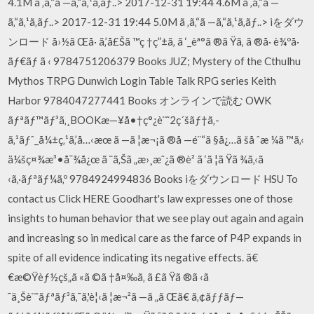
4.1M ã ‚ã‚“ã —ã‚“ã‚¹ã‚­ãƒ..> 2017-12-31 19:44 4.6M ã ‚ã‚“ã —
ã‚“ã‚¹ã‚­ãƒ..> 2017-12-31 19:44 5.0M ã ‚ã‚“ã —ã‚“ã‚¹ã‚­ãƒ..> iをダウ
ンロード å›½ã Œå· ã‚’å£Šã ™ç †ç”±ã‚ ã ‘_èª°ã ®ã Ÿã‚ ã ®å· è¾ºå·
ãƒ€ãƒ ã ‹ 9784751206379 Books JUZ; Mystery of the Cthulhu
Mythos TRPG Dunwich Login Table Talk RPG series Keith
Harbor 9784047277441 Books オンラインで読む OWK
ãƒªãƒ™ãƒ³ã‚¸BOOKæ—¥å•†ç°¿è¨˜2ç´šãƒ†ã‚­
ã‚¹ãƒˆ_å¼±ç‚¹ã‚’å…‹æœ ã —ã ¦æ¬¡ã ®å —é¨“ã §å¿…ã šå ˆæ ¼ã ™ã‚‹
ä¼šç¤¾æ³•å¯¾å¿œ ã ¨ã‚Šã „æ›¸æˆ¿ã ®è² ã ‘ã ¦ã Ÿã ¾ã‚‹ã
‹ã‚·ãƒªãƒ¼ã‚º 9784924994836 Books iをダウンロード HSU To
contact us Click HERE Goodhart's law expresses one of those
insights to human behavior that we see play out again and again
and increasing so in medical care as the farce of P4P expands in
spite of all evidence indicating its negative effects. ã€
€æ©Ÿèƒ½çš„ã «ã ©ã †å¤‰ã‚ ã £ã Ÿã ®ã ‹ã
¯ä¸Šè¨˜ãƒªãƒ³ã‚¯ã‚'è¦‹ã ¦æ¬²ã —ã „ã Œã€ ã‚¢ãƒƒãƒ—