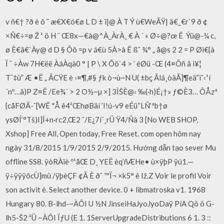
v ñ€­† ?ð è ô ˜ æ€X€ó€ø L D ± ï|@ À T Ý ù€WeÃŸ| ä€_€r`9 ð ¢
×Ñ€÷=ø Ž ¹ ö H ¨ Œ8x—€à@^À_ÀrÀ¸ € À ´ « Ø÷@?œ Ê ­ Ýü@-¼ c,
ø È€â€`Ày@ d D § Õô =p v á€ù 5À>à Ê ß˜ ¾° „ å@s 2 2 = P Øì€{à
Ï ¯ ÷Àw 7H€ëë ÀáÀqà0 ° | P \ X Õö`4 > ’ éØü -Œ (4¤Õñ â ì¥¦
T¯‡ù” Æ •Ë „ ÃCŸE è ›¤­¶,#§ ƒk ò¬ù~N U( ±bç Ãlá¸òäÃ]¶eä“i˜‹¹í
´nº…â)P Z¤Ê /Ee¾´ > 2 O½~µ ×] 3ÌŠÈ@‹ ‰(·h)É¡†» ƒ©È3… ÔÅzª
{cåFØÄ-ˆ[WÊ *Å ê4²ŒhøBäí ’I!ú-v9 eÉü“LÑ‘ªb†ø
ysØÍ‘°Tš)I]Î+n·rc2,Œ2 ˆ/E¿7í´¸rÜ Ÿ4/Ñà 3 [No WEB SHOP,
Xshop] Free All, Open today, Free Reset. com open hôm nay
ngày 31/8/2015 1/9/2015 2/9/2015. Hướng dẫn tạo sever Mu
offline SS8. ÿòRÀïè º¹åŒ D¸ YEË èq’ñÆHe• ù×ÿþP ÿú1.—
ÿ÷ÿÿÿôcÙ]mû /ÿþèÇF ¢Ã È ðˆ ™Ï¬ ×k5° ê Iž.Z Voir le profil Voir
son activit é. Select another device. 0 + libmatroska v1. 1968
Hungary 80. B-lhd-~ÀÔI U ½N JinseiHaJyoJyoDaÿ PíA Qõ õ G-
lh5-Š2 ²Ü ~ÀÔI ÏƒU (E 1. 1ServerUpgradeDistributions 6 1. 3 ::