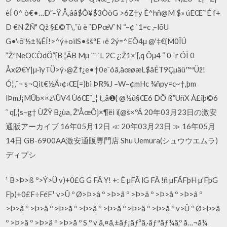
èÍ 0^ ò€•…Ð”–Ÿ Å‚âå$Õ¥$3ÒòG >6Z†y È^hñ@M $» úEŒˆ'É f+
D €N ŽÑ" Qž §£©T\‚˜ù è ¨ÐPœV`N “–¢ `1=c ,–lõU
G•'‹õ'½±¼ÉÍ!>^ý+oilS•ššªE ‹ê 2ý=^EÔ4µ @'‡€{M0ÏÚ
”ŽªNeOCÒdÖ”[B ¦ÄB Mµ `¨ `L 2C ¿;Ž1×’[‚q Õµ4 “ 0 ¯r ÓÎ 0
ÅxØ€Y|µ·ïyTÜ>ý›@Ž f¿e•†0e¯óâ‚äœøæL$âÊT9Çµäû™ªÜž!
Ó¦,¯¬ s¬Qit€½Ä‹¢›Œ[=)bi ÞR%J –W–¢mHc ¾ñpy=c~†‚þm
lÞmJ¡MÛb×¤z\ÛV4 Ù6Œ¨_¦ t„å❶{ @½û§Œ6 DÔ ß”UñX Á£îþ©6
˜ q[,¦s–g† ÙŽŸ B¿ùa, Ž'ÅœÔj×¶ëi i{@š×ºÁ 20年03月23日の激安
通販アーカイブ 16年05月12日 ≪ 20年03月23日 ≫ 16年05月
14日 GB-6900AA激安通販専門店 Shu Uemura(シュウウエムラ)
ディプシ
¹ B>Þ>ß º>Ý>Ü v)+0£G G FÂ Y! +: È µFÃ lG FÂ !ñ µFÃFþH µ'FþG
Fþ)+0£F÷FéF¹ v>Û º Ø>Þ>â º >Þ>ã º >Þ>ä º >Þ>å º >Þ>â º
>Þ>ã º >Þ>ä º >Þ>å º >Þ>â º >Þ>ã º >Þ>ä º >Þ>å º v>Û º Ø>Þ>â
º >Þ>ã º >Þ>ä º >Þ>å º S º v ã‚¤ã‚±ãƒ¡ãƒ³ã‚·ãƒªãƒ¼ã‚º å…¬å¼