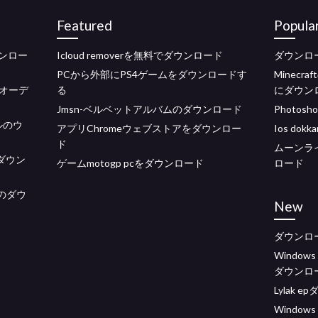
Featured
Popula
ンロー
Icloud removerを無料でダウンロード
ダウンロ
PCから外部にPS4ゲームをダウンロードす
Minec
オーデ
る
にダウン
Jmsn-ベルベットアルバムのダウンロード
Photo
ルのウ
アプリChromeウェブストアをダウンロー
Ios do
ド
ムーンラ
ダウン
ゲームmotogp pcをダウンロード
ロード
ンのダウ
New
ダウンロ
Window
ダウンロ
Lylak 
Window