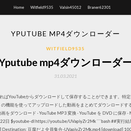
Home
Witfield9535
Valsin45012
Braner62301
YPUTUBE MP4ダウンローダー
WITFIELD9535
Yputube mp4ダウンローダ
31.03.2021
ばYouTubeからダウンロードして保存することができます。特
ウントの機能を使ってアップロードした動画をまとめてダウンロード
をダウンロード · YouTube MP3 変換 · YouTube を DVD に保存 · Ma
utube-dl https://youtu.be/UVapiyZr2Mk ```bash ##実行結果 ``
d] Destination: 豆腐だよ全員集合-UVapiyZr2Mk.mp4 [download] 100