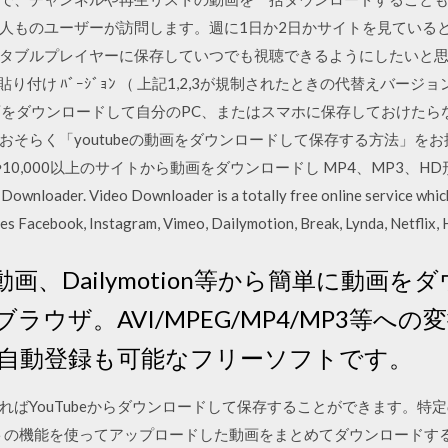
ものユーザーが訪問します。週に1日か2日かサイトを見ていると、
ブルプレイヤーに保存していつでも視聴できるようにしたいと思うこ
貼り付け ﾊﾞｰｼﾞｮﾝ （ 上記1,2,3が規制されたときの代替えバージョ
tubeの動画をダウンロードして自分のPC、またはスマホに保存しておけ
らく「youtubeの動画をダウンロードして保存する方法」をお探し
ouTubeや10,000以上のサイトから動画をダウンロードし MP4、MP
der. Video Downloader is a totally free online service which 
es Facebook, Instagram, Vimeo, Dailymotion, Break, Lynda, Netflix, H
コ動画、Dailymotion等から簡単に動画
ウザ。AVI/MPEG/MP4/MP3等への変換
器へ自動登録も可能なフリーソフトです。
ばYouTubeからダウンロードして保存することができます。特
ウントの機能を使ってアップロードした動画をまとめてダウンロード