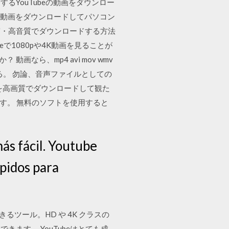
YouTubeの動画をダウンロー
eの動画をダウンロードしてパソコン
質・高音質でダウンロードする方法
beで1080pや4K動画を見ることが
画なら、mp4 avi mov wmv
応している。 勿論、音声ファイルとしての
e動画を高画質でダウンロードして観た
ます。 無料のソフトを使用すると
s fácil. Youtube
ápidos para
きるツール。HD や 4K クラスの
ます。 YouTubeはとても成