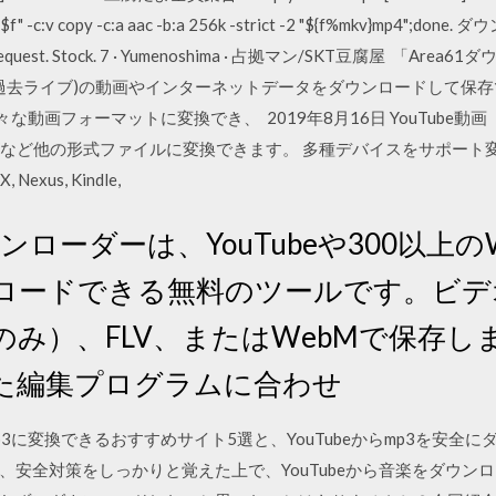
i "$f" -c:v copy -c:a aac -b:a 256k -strict -2 "${f%mkv}mp4";d
 request. Stock. 7 · Yumenoshima · 占拠マン/SKT豆腐屋 
stream過去ライブ)の動画やインターネットデータをダウンロードし
々な動画フォーマットに変換でき、 2019年8月16日 YouTube動画
3GP, MKVなど他の形式ファイルに変換できます。 多種デバイスをサポート変換した
X, Nexus, Kindle,
eダウンローダーは、YouTubeや300以
ロードできる無料のツールです。ビデ
のみ）、FLV、またはWebMで保存
た編集プログラムに合わせ
mp3に変換できるおすすめサイト5選と、YouTubeからmp3を安
安全対策をしっかりと覚えた上で、YouTubeから音楽をダウンロード