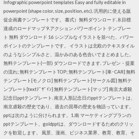
Infographic powerpoint templates Easy and fully editable in
powerpoint (shape color, size, position, etc). 汎用的に使える販
促企画書テンプレートです。 書式）無料ダウンロード. 8.目標
達成のロードマップ 9.アクション パワーポイント テンプレー
ト 無料 ダウンロード 16 シンプルなイラストを並べた、パワー
ポイントのテンプレートです。 イラストは北欧のテキスタイル
のようなシンプルさと、温かみのある色合いでまとめました。
無料テンプレート(一部) ダウンロードできます. プレゼン・提案
の流れ; 無料テンプレートTOP; 無料テンプレート[車･CAR] 無料
テンプレート[モノクロ] 無料テンプレート[サークル図] 無料テ
ンプレート[textﾃﾞｻﾞｲﾝ] 無料テンプレート[マップ] 南京大虐殺
記念日pptテンプレート. 南京人形記念日のpptテンプレートは、
南京虐殺の歴史であり、過去の屈辱の歴史を物語っています。
pptは次のように分けられます。1.南 マーケティングプランの
pptテンプレート、goldpptは、ダウンロードするためのクリッ
クを歓迎します。 風景、漫画、ビジネス業界、教育、教育、そ