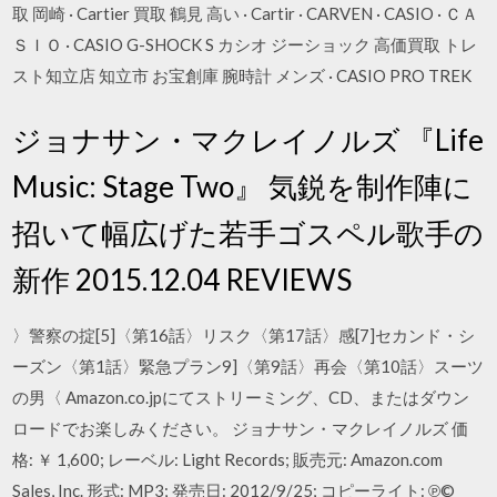
取 岡崎 · Cartier 買取 鶴見 高い · Cartir · CARVEN · CASIO · ＣＡ
ＳＩＯ · CASIO G-SHOCK S カシオ ジーショック 高価買取 トレ
スト知立店 知立市 お宝創庫 腕時計 メンズ · CASIO PRO TREK
ジョナサン・マクレイノルズ 『Life
Music: Stage Two』 気鋭を制作陣に
招いて幅広げた若手ゴスペル歌手の
新作 2015.12.04 REVIEWS
〉警察の掟[5]〈第16話〉リスク〈第17話〉感[7]セカンド・シ
ーズン〈第1話〉緊急プラン9]〈第9話〉再会〈第10話〉スーツ
の男〈 Amazon.co.jpにてストリーミング、CD、またはダウン
ロードでお楽しみください。 ジョナサン・マクレイノルズ 価
格: ￥ 1,600; レーベル: Light Records; 販売元: Amazon.com
Sales, Inc. 形式: MP3; 発売日: 2012/9/25; コピーライト: ℗©