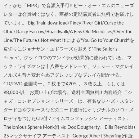
イトから「MP3」で音源入手可!! ビー・オー・エムのニューズ
レターは会員制ではなく、商品の定期購買者に無料でお届けし
ています。 Big Train download/Piney River Girl/Curse the
Ohio/Darcy Farrow/Boardwalk/A Few Old Memories/Over the
Line/The Future's Not What It による"You Go to Your Church"を
皮切りにジョナサン・エドワーズを迎えて"The Sailor's
Preyer"、グッドロウのマンドラが効果的に使われている。 マ
ック・ワイズマンは十八番をメドレーで、ジェシー・マクレイ
ノルズも昔と変わらぬアグレッシブなプレイを聞かせる。
CD/DVD 全国均一、２枚まで¥205-、３枚以上、もしくは
¥8,000-以上お買い上げの場合、送料全国無料!! 内容紹介 「ジ
ャズ・コンセプション・シリーズ」は、有名なジャズ・スタン
ダード曲やブルースなどのコード進行にオリジナルのソロ・メ
ロディをつけたCD付 7アイムコンフェッシン アーティスト:
Thelonious Sphere Monk(作曲: Doc Dougherty、Ellis Reynolds)
25マックザナイフ アーティスト: George Albert Shearing(作曲: