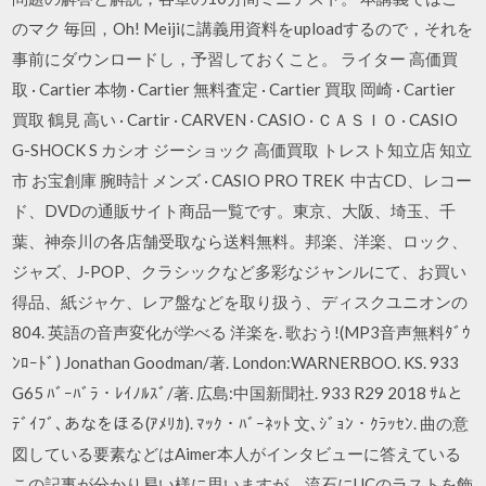
のマク 毎回，Oh! Meijiに講義用資料をuploadするので，それを
事前にダウンロードし，予習しておくこと。 ライター 高価買
取 · Cartier 本物 · Cartier 無料査定 · Cartier 買取 岡崎 · Cartier
買取 鶴見 高い · Cartir · CARVEN · CASIO · ＣＡＳＩＯ · CASIO
G-SHOCK S カシオ ジーショック 高価買取 トレスト知立店 知立
市 お宝創庫 腕時計 メンズ · CASIO PRO TREK 中古CD、レコー
ド、DVDの通販サイト商品一覧です。東京、大阪、埼玉、千
葉、神奈川の各店舗受取なら送料無料。邦楽、洋楽、ロック、
ジャズ、J-POP、クラシックなど多彩なジャンルにて、お買い
得品、紙ジャケ、レア盤などを取り扱う、ディスクユニオンの
804. 英語の音声変化が学べる 洋楽を. 歌おう!(MP3音声無料ﾀﾞｳ
ﾝﾛｰﾄﾞ) Jonathan Goodman/著. London:WARNERBOO. KS. 933
G65 ﾊﾞｰﾊﾞﾗ・ﾚｲﾉﾙｽﾞ/著. 広島:中国新聞社. 933 R29 2018 ｻﾑと
ﾃﾞｲﾌﾞ､あなをほる(ｱﾒﾘｶ). ﾏｯｸ・ﾊﾞｰﾈｯﾄ 文､ｼﾞｮﾝ・ｸﾗｯｾﾝ. 曲の意
図している要素などはAimer本人がインタビューに答えている
この記事が分かり易い様に思いますが、流石にUCのラストを飾