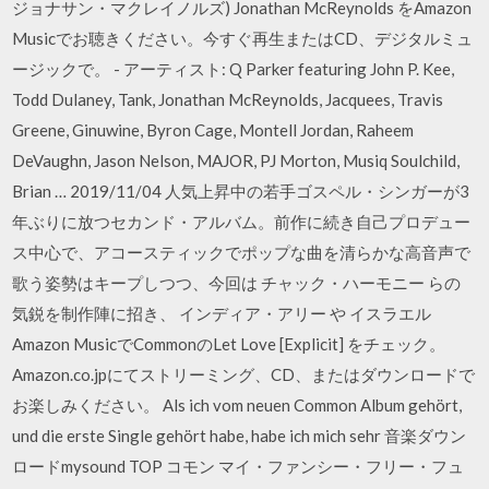
ジョナサン・マクレイノルズ) Jonathan McReynolds をAmazon
Musicでお聴きください。今すぐ再生またはCD、デジタルミュ
ージックで。 - アーティスト: Q Parker featuring John P. Kee,
Todd Dulaney, Tank, Jonathan McReynolds, Jacquees, Travis
Greene, Ginuwine, Byron Cage, Montell Jordan, Raheem
DeVaughn, Jason Nelson, MAJOR, PJ Morton, Musiq Soulchild,
Brian … 2019/11/04 人気上昇中の若手ゴスペル・シンガーが3
年ぶりに放つセカンド・アルバム。前作に続き自己プロデュー
ス中心で、アコースティックでポップな曲を清らかな高音声で
歌う姿勢はキープしつつ、今回は チャック・ハーモニー らの
気鋭を制作陣に招き、 インディア・アリー や イスラエル
Amazon MusicでCommonのLet Love [Explicit] をチェック。
Amazon.co.jpにてストリーミング、CD、またはダウンロードで
お楽しみください。 Als ich vom neuen Common Album gehört,
und die erste Single gehört habe, habe ich mich sehr 音楽ダウン
ロードmysound TOP コモン マイ・ファンシー・フリー・フュ