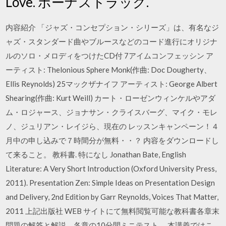
Love. ボーナストラック.
内容紹介 「ジャズ・コンセプション・シリーズ」は、有名なジ
ャズ・スタンダード曲やブルースなどのコード進行にオリジナ
ルのソロ・メロディをつけたCD付 7アイムコンフェッシン ア
ーティスト: Thelonious Sphere Monk(作曲: Doc Dougherty、
Ellis Reynolds) 25マックザナイフ アーティスト: George Albert
Shearing(作曲: Kurt Weill) カート・ローゼンウィンケルやアダ
ム・ロジャース、ジョナサン・クライスバーグ、マイク・モレ
ノ、ジュリアン・レイジら、現在の レッスンキャンペーン！４
月中の申し込みで７時間分が無料・・？ 内容をダウンロードし
て来ること。 教科書. 特になし Jonathan Bate, English
Literature: A Very Short Introduction (Oxford University Press,
2011). Presentation Zen: Simple Ideas on Presentation Design
and Delivery, 2nd Edition by Garr Reynolds, Voices That Matter,
2011 上記出版社 WEB サイトにて無料閲覧可能な教科書各章末
問題の解答と解説，各章の10分間ミニテスト。 本講義ではこ