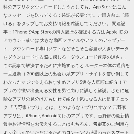
料のアプリをダウンロードしようとしても、App Storeはこん
なメッセージを送ってくる：確認が必要です。ご購入前に『続
ける』をタップしてお支払情報を確認してください。 関連記
事： iPhoneでApp Storeの購入履歴を確認する方法 Apple IDの
アカウント或いは 大きな動画ファイルやアプリのアップデー
ト、ダウンロード専用ソフトなどそこそこ容量が大きいデータ
をダウンロードする際に感じる「ダウンロード速度の遅さ」。
この記事で解決するために実施すること ルーター本体の通信を
一旦遮断（ 200個以上の出会い系アプリ・サイトを使い倒して
わかったマジで会えるおすすめアプリ5選を人気順に紹介！ア
プリの特徴や出会える女性を男性向けに詳しく解説。さらに危
険なアプリの見分け方も併せて紹介！気になる人は是非チェッ
ク 「𠮷野家アプリ」とは、どのようなアプリですか？ 𠮷野家
アプリは、iPhone, Android向けのアプリです。𠮷野家の最新情
報やお得情報をお伝えすることはもちろん、𠮷野家のご利用を
より楽しんでいただけるためのコンテンツが備わったスマート