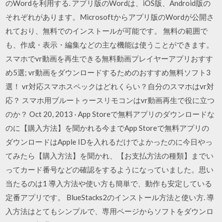
のWordを利用する. アプリ版のWordは、iOS版、Android版の
それぞれがあります。Microsoftからアプリ版のWordが公開さ
れており、無料でのインストールが可能です。 無料の範囲で
も、作成・表示・編集などの主な機能は使うことができます。
スマホでvr動画を再生できる無料動画プレイヤーアプリおすす
め5選; vr動画をダウンロードするためのおすすめ無料ソフト3
選！ vr対応スマホスペックはどれくらい？自分のスマホはvr対
応？ スマホ用ブルートゥースリモコンはvr動画再生で役に立つ
のか？ Oct 20, 2013 · App Storeで無料アプリのダウンロードな
のに【購入方法】を聞かれる今までApp Storeで無料アプリの
ダウンロードはApple IDを入れるだけでよかったのに今日やっ
てみたら【購入方法】を聞かれ、【お支払方法の種類】までい
ってカード番号などの確認をするようになっていました。思い
当たるのは1 導入方法や使い方も簡単で、動作も安定している
定番アプリです。 BlueStacks2のインストール方法と使い方. 導
入方法はとてもシンプルで、専用ページからソフトをダウンロ