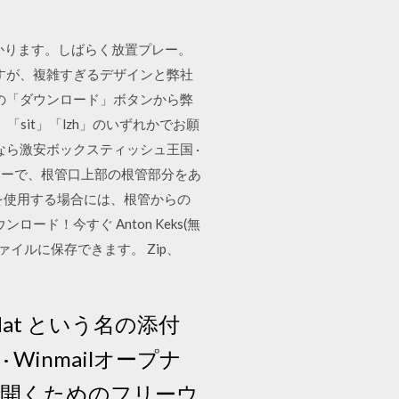
掛かります。しばらく放置プレー。
ますが、複雑すぎるデザインと弊社
の「ダウンロード」ボタンから弊
sit」「lzh」のいずれかでお願
ら激安ボックスティッシュ王国 ·
ナーで、根管口上部の根管部分をあ
を使用する場合には、根管からの
！今すぐ Anton Keks(無
ァイルに保存できます。 Zip、
dat という名の添付
inmailオープナ
イルを開くためのフリーウ