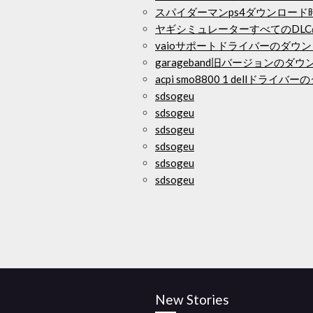
スパイダーマンps4ダウンロード
ヤギシミュレーターすべてのDLC
vaioサポートドライバーのダウ
garageband旧バージョンのダ
acpi smo8800 1 dellドライ
sdsogeu
sdsogeu
sdsogeu
sdsogeu
sdsogeu
sdsogeu
New Stories