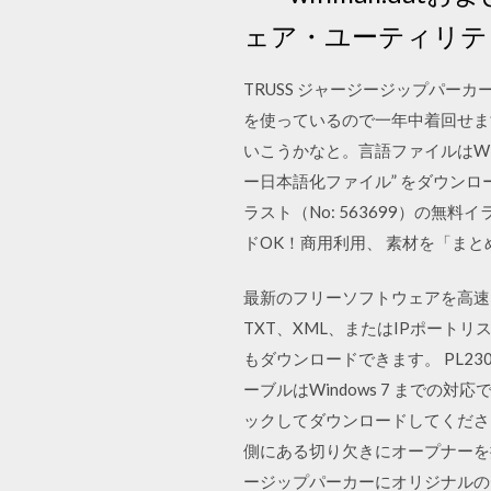
ェア・ユーティリテ
TRUSS ジャージージップパー
を使っているので一年中着回せま
いこうかなと。言語ファイルはWPBaker
ー日本語化ファイル” をダウンロード j
ラスト（No: 563699）の
ドOK！商用利用、 素材を「まと
最新のフリーソフトウェアを高速ダウ
TXT、XML、またはIPポートリ
もダウンロードできます。 PL2303_Pro
ーブルはWindows 7 まで
ックしてダウンロードしてください。 ※
側にある切り欠きにオープナーを挿
ージップパーカーにオリジナルの