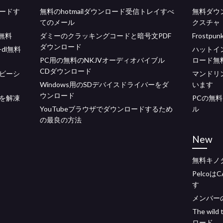
ードす
無料のhotmailダウンロード受信トレイすべ
無料ダウ
てのメール
クスチャ
無料
ダミーのクラッキングコードと暗号文PDF
Frost
ダウンロード
dl無料
ハットイ
PC用の無料のNKJVオーディオバイブル
ロード無
CDダウンロード
ビーシ
マンドリ
Windows用のSDデバイスドライバーをダ
います
ウンロード
ルを解凍
PCの無
YouTubeブラウザでダウンロードするため
ル
の最良の方法
New
無料キノ
Pelco
す
メンバー
The wild
ロード