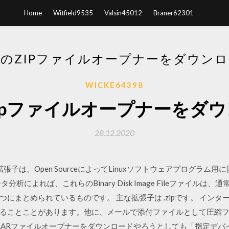
Home
Witfield9535
Valsin45012
Braner62301
のZIPファイルオープナーをダウン
WICKE64398
ipファイルオープナーをダ
28.12.2020
拡張子は、Open SourceによってLinuxソフトウェアプログラム用に開発された
よれば、これらのBinary Disk Image Fileファイルは、通常Ro
にまとめられているものです。 主な拡張子は .zipです。 イン
ることことがあります。他に、メールで添付ファイルとして圧縮
ル、RARファイルオープナーをダウンロードやろうとしても「指定デ