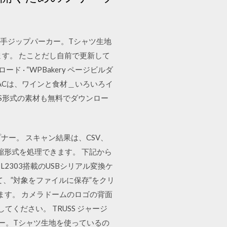
の薄手ジップパーカー。Tシャツ生地
す。 たことだし自前で更新して
ロード · “WPBakery ページビルダ
 イラストACは、ワインと食材＿いろいろイ
PS形式の素材も無料でダウンロー
プナー。 スキャン結果は、CSV、
圧縮形式を処理できます。 下記から
：当社のPL2303搭載のUSBシリアル変換ケ
て、”対象をファイルに保存”をクリ
ドできます。 カメラドームのロゴの背面
ください。 TRUSS ジャージ
カー。Tシャツ生地を使っているの