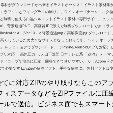
素材がダウンロードが出来るイラストボックス！イラスト素材集が沢山♪
白. 赤ワインとワイングラスの周りに、ワインオープナーやコルク栓
ど無料で使える白黒シルエットイラスト素材の専門サイト。 のシ
i、背景透過PNG、高画質JPG形式で無料ダウンロードでき イラス
ustrator Ai（Ver.10）/; 背景透過png /; 高解像度jpg ダウ
高くしているため大きなサイズとなっております。 ワインオープナー
rying)」 をレコチョクでダウンロード。（iPhone/Androidアプ
dアプリ対応）. 高気圧ガール. 山下達郎 日本テレビ系 「ZIP!」 テーマソ
ロップで簡単に圧縮、回答できて使いやすい。 ６．Adobe 今のW
で必要です Lzh,Zipの解凍ソフト。手軽な解凍に。 無料ソフトは
てに対応 ZIPのやり取りならこのアプリ
ィスデータなどをZIPファイルに圧縮 
ルで送信。ビジネス面でもスマート対応 (