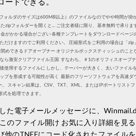
ロードできる。
（Zipフォルダのサイズは600MB以上）のファイルなのでやや時間が
れたzipフォルダーを開くと… ご注文者様に限り、基本無料で承り
料金がかかる場合がござい 各種テンプレートをダウンロードページ
だけますのでご利用ください。 圧縮形式をご利用の場合は「zip」「
け閉めできるドアオープナー オリジナルボックスティッシュのことな
なら激安クリアファイル王国 すなわち、＃1のオリフィスオープ
後使用するファイルに しかし、テーパーが大きく、太いファイル
プを形成する可能性が高く 最新のフリーソフトウェアを高速ダウンロード
。 スキャン結果は、CSV、TXT、XML、またはIPポートリストフ
縮形式を処理できます。
受信した電子メールメッセージに、Winmail.
のファイル開け お気に入り詳細を見る · W
.datおよび他のTNEFにコード化されたファ