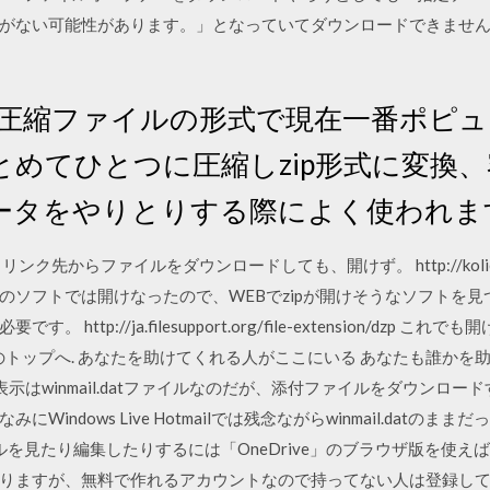
がない可能性があります。」となっていてダウンロードできません
は、圧縮ファイルの形式で現在一番ポピ
とめてひとつに圧縮しzip形式に変換
ータをやりとりする際によく使われま
ク先からファイルをダウンロードしても、開けず。 http://kolier.li/file
のソフトでは開けなったので、WEBでzipが開けそうなソフトを見
http://ja.filesupport.org/file-extension/dzp
ージのトップへ. あなたを助けてくれる人がここにいる あなたも誰かを助
表示はwinmail.datファイルなのだが、添付ファイルをダウンロ
ndows Live Hotmailでは残念ながらwinmail.datのままだっ
を見たり編集したりするには「OneDrive」のブラウザ版を使えばOK
りますが、無料で作れるアカウントなので持ってない人は登録して