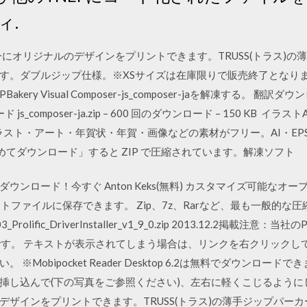
ィ.
カーにオリジナルのデザインをプリントできます。TRUSS(トラス)
す。ダブルジップ仕様。※XSサイズは在庫限りで販売終了となりま
y Visual Composer-js_composer-jaを解凍する。 翻訳ダウン
s_composer-ja.zip – 600 回のダウンロード – 150 KB
無料イラスト・アート・年賀状・年賀・画像などの素材がフリー。AI・E
めてダウンロード」すると ZIP で圧縮されています。解凍ソフト
ンロード！今すぐ Anton Keks(無料) カスタマイズ可能なオー
ストファイルに保存できます。 Zip、7z、Rarなど、最も一般的な
lific_DriverInstaller_v1_9_0.zip 2013.12.2掲載注意
の対応です。 テキストが表示されてしまう場合は、リンクを右クリックし
Mobipocket Reader Desktop 6.2は無料でダウンロー
し込んで(下の写真をご参照ください)、左右に軽くこじるようにして
デザインをプリントできます。TRUSS(トラス)の薄手ジップパー