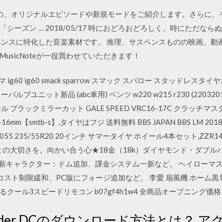
定の、オリジナルエピソードや新規モードをご紹介します。さらに、そ
シーズン … 2018/05/17 時におどろおどろしく、時にただな
ペンスに特化した音楽素材です。 推理、サスペンスものの映画、動
usicNoteが一役買わせていただきます！
 ヨコハマ ig60 ig60 smack sparrow スマック スパロー スタッド
ユニット新品 (abc車用) ベンツ w220 w215 r230 (22032
ブラックミラーカット GALE SPEED VRC16-17C クラッチマスタ
smtb-s】,タイヤはフジ 送料無料 BBS JAPAN BBS LM 2018 Limited
G055 235/55R20 20インチ サマータイヤ ホイール4本セット,ZZ
の大切さを。向かい合う心★18金（18k）ダイヤモンド・ダブルハート
n 4が配信、新キャラクター：ドム追加、課金システム一新など。 ヘイロー
スト制限緩和、PC版にフォージ追加など。 李愛 扇風機 ホーム黒
ール3スピードリモコン b07gf4h1w4 全商品オープニング価格
at Reader DCのダウンロード方法とは