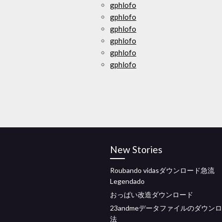
gphlofo
gphlofo
gphlofo
gphlofo
gphlofo
gphlofo
New Stories
Roubando vidasダウンロード急流
Legendado
おっぱい改造ダウンロード
23andmeデータファイルのダウン
法