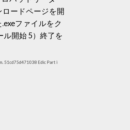
ウンロードページを開
.exeファイルをク
ル開始 5）終了を
orm. 51cd75d471038 Edic Part i