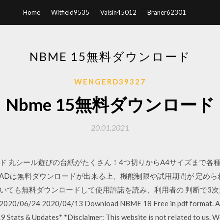
Home
Witfield9535
Valsin45012
Braner62301
NBME 15無料ダウンロード
WENGERD39327
Nbme 15無料ダウンロード
20.01.2021
ド 丸シール遊びの台紙がたくさん！4つ切りからA4サイズまで各
eCADは無料ダウンロードが出来る上、機能制限や試用期間が 定め
いても無料ダウンロードして使用許諾を読み、利用者の 判断で3次
6/24 2020/04/13 Download NBME 18 Free in pdf format. Acc
Stats & Updates* *Disclaimer: This website is not related to us. We