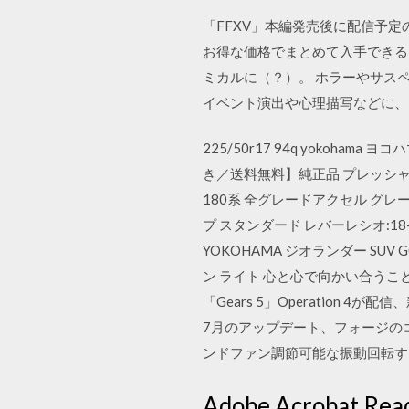
「FFXV」本編発売後に配信予
お得な価格でまとめて入手できる「
ミカルに（？）。 ホラーやサス
イベント演出や心理描写などに、M
225/50r17 94q yokohama
き／送料無料】純正品 プレッシャーバルブ
180系 全グレードアクセル グレール 
プ スタンダード レバーレシオ:18-16mm【
YOKOHAMA ジオランダー SUV 
ン ライト 心と心で向かい合うこと
「Gears 5」Operatio
7月のアップデート、フォージのコ
ンドファン調節可能な振動回転するク
Adobe Acrob