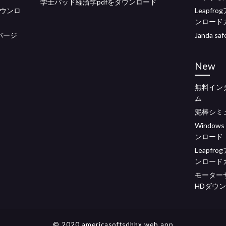
学士パッド経済学pdfをダウンロード
ダウンロ
Leapf
ンロード
バージ
Janda saf
New
無料イン
ム
泥棒シミ
Windows
ンロード
Leapf
ンロード
モーター
HDダウ
© 2020 americasoftsdhhx.web.app