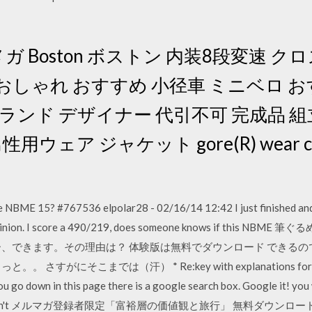
メガ Boston ボストン 内装8段変速 ク
おしゃれ おすすめ 小径車 ミニベロ 
ランド デザイナー 代引不可 完成品 組
男性用ウェア ジャケット gore(R) wear c5 
NBME 15? #767536 elpolar28 - 02/16/14 12:42 I just finished and fo
my opinion. I score a 490/219, does someone knows if th
ー、できます。その理由は？ 体験版は無料でダウンロード できるの
すがにそこまでは（汗） * Re:key with explanations for NB
 go down in this page there is a google search box. Google it! you wi
ause I haven't メルマガ登録者限定「富裕層の価値観と旅行」 無料ダウンロー