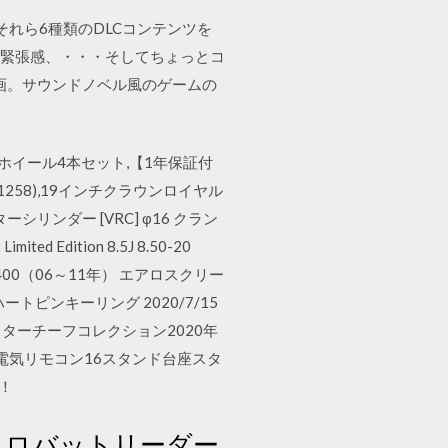
れら6種類のDLCコンテンツを
らぬ緊張感、・・・そしてちょっとコ
画。サウンドノベル風のゲームの
レスタイヤホイール4本セット,【1年保証付
01258),19インチクラウンロイヤル
ーシリンダー [VRC] φ16 クラン
 Edition 8.5J 8.50-20
R1400（06～11年） エアロスクリー
ピンキーリング 2020/7/15
マスターチーフコレクション2020年
電気リモコン16スタンド台座スタ
！
？ アクロバットリーダー