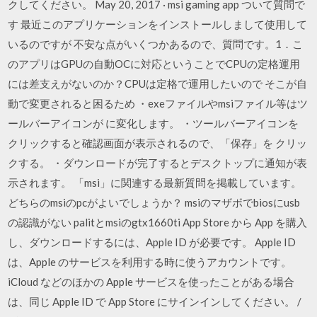
クしてください。 May 20, 2017 · msi gaming app ついて質問で
す 最近このアプリケーションをインストールしまして使用して
いるのですが 不安な点がいくつかあるので、質問です。1．こ
のアプリはGPUの自動OCに対応ということでCPUの定格運用
には差支えがないのか？CPUは定格で運用したいので そこが自
動で変更されると困るため ・exeファイルやmsiファイル等はツ
ールバーアイコンが に変化します。 ・ツールバーアイコンを
クリックすると確認画面が表示されるので、「保存」を クリッ
クする。 ・ダウンロードが完了するとデスクトップに通知が表
示されます。 「msi」に関連する最新質問を掲載しています。
どちらのmsiのpcがよいでしょうか？ msiのマザボでbiosにusb
の認識がない palitとmsiのgtx1660ti App Store から App を購入
し、ダウンロードするには、Apple ID が必要です。 Apple ID
は、Apple のサービスを利用する時に使うアカウントです。
iCloud などのほかの Apple サービスを使ったことがある場合
は、同じ Apple ID で App Store にサインインしてください。 /