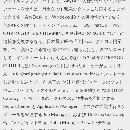
ファイルをダウンロードして、AnyDesk の使いやすいインター
フェースを使えば、外出先でも緊急のタスクこ対応することが
できます。AnyDesk は、Windows 10 との互換性だけでなく、
他の多くのオペレーティングシステム、 iOS、macOS、 MSI
GeForce GTX 1660 Ti GAMING X 6G [PCIExp 6GB]についての
情報を交換するなら、日本最大級の「価格.com クチコミ掲示
板」で。交わされる情報 返信1件目. 知らんけど、ダウンロード
して、インストールすればええんでないの？ 当方のDRAGON
CENTERにはLAN managerの下にlightのメニューがありませ
ん… http://msi.gm/mystic-light-app-downloadからインストール
し起動を試みたところ 以下の MSI と仮想パッケージのソフト
ウェア バイナリ ファイルとメタデータを格納する Application
Catalog、そのデータのアクセスおよび共有を可能にする
Report Center と Application Manager、タスクの自動実行スケ
ジュールを管理する Job Manager、および Desktop Central統
合エンドポイント管理 · Patch Manager Plusパッチ管理 ·