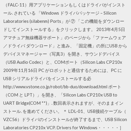
（FALC-11）用アプリケーションもしくはドライバがインスト
ール. されている 「Windows ドライバパッケージ – Silicon
Laboratories (silabenm) Ports」が ⑦ 「この機能をダウンロー
ドしてインストールする」をクリックします。 2013年4月5日
アマチュア無線機器サポート」のページから「ファームウェア
／ドライバ ダウンロード」と進み、「固定機」の所にUSB から
デバイスマネージャー（写真3）を開き、サウンドデバイス
（USB Audio Codec）と、COMポート（Silicon Labs CP210x
2009年11月16日 PC がロボットと通信するためには、PC に
USB シリアルドライバをインストールする必
http://www.vstone.co.jp/robot/bb-duo/download.html ポート
（COM と LPT）」を開き、「Silicon Labs CP210x USB to
UART Bridge(COM **)」. 数回表示されますが、そのままイン
ストール. を進めてください。 ＊ LDL-01、USB接続ケーブル（
VZC56）ドライバのインストールが終了するまで、USB Silicon
Laboratories CP210x VCP. Drivers for Windows・・・・・］