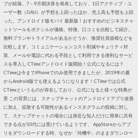
プが続落。7－9月期決算を発表しており、1日アクティブ・ユ
ーザー数（DAU）が予想を上回ったほか、売上高も予想を上回
った。アンドロイド版モバイ 最新版！おすすめのビジネスチャ
ットツールをボクシルが価格、特徴、口コミを比較して紹介。
無料プランやトライアルがあるかどうか、推奨社員規模などを
比較します。コミュニケーションコスト削減やキュリティ対
策、メールや電話に代わる手段として利用できる便利なサービ
スを導入し CTimeアンドロイド版開始！公式になるには？
CTimeは今までiPhoneでのみ使用できましたが、2019年の夏
からAndroid版でも使えるようになります！CTimeでは公式
CTimeというものが存在しており、公式になると様々な特典が
受 この背景には、スナップチャットのアンドロイドアプリ改善
に加え、拡散する可能性があるインスタグラムの投稿に対し
て、スナップチャットの場合には身近な知人だけに簡単に共有
できる点が10代には受けているようです。 AppStoreからアプ
リをダウンロードする時、なぜか「待機中」のままダウンロー