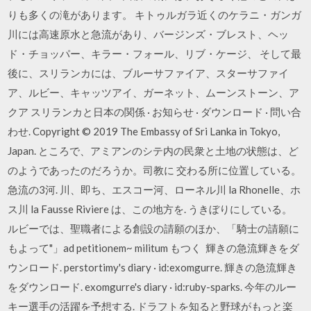
りも多くの滝があります。 キトゥルガラ近くのケラニ・ガンガ
川には高速原水と急流があり、バージンズ・ブレスト、ヘッ
ド・チョッパー、キラー・フォール、リブ・ケージ、 そして最
後に、スリランカには、ブルーサファイア、スターサファイ
ア、ルビー、キャッツアイ、ガーネット、ムーンストーン、ア
クア スリランカと日本の関係 · お知らせ · ダウンロード · 問い合
わせ. Copyright © 2019 The Embassy of Sri Lanka in Tokyo,
Japan. ところで、アミアンのシテ内の民衆と土地の状態は、ど
のようであったのだろうか。司教に 交わる所に位置している。
急流の3河. 川、即ち、エスコー河、ローネル川 la Rhonelle、ホ
ス川 la Fausse Riviere は、この地方を. うきぼりにしている。
ルビーでは、聖職者による創設の請願のほか、「騎士の請願に
もよって"」ad petitionem~ militum もつく 輝きの急流輝きをダ
ウンロード. perstortimy's diary · id:exomgurre. 輝きの急流輝き
をダウンロード. exomgurre's diary · id:ruby-sparks. 今年のルー
キー選手の活躍を予想する. ドラフトを知ると野球がもっと楽