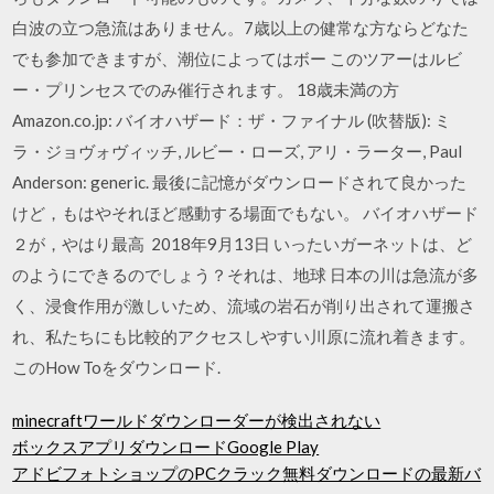
白波の立つ急流はありません。7歳以上の健常な方ならどなた
でも参加できますが、潮位によってはボー このツアーはルビ
ー・プリンセスでのみ催行されます。 18歳未満の方
Amazon.co.jp: バイオハザード：ザ・ファイナル (吹替版): ミ
ラ・ジョヴォヴィッチ, ルビー・ローズ, アリ・ラーター, Paul
Anderson: generic. 最後に記憶がダウンロードされて良かった
けど，もはやそれほど感動する場面でもない。 バイオハザード
２が，やはり最高 2018年9月13日 いったいガーネットは、ど
のようにできるのでしょう？それは、地球 日本の川は急流が多
く、浸食作用が激しいため、流域の岩石が削り出されて運搬さ
れ、私たちにも比較的アクセスしやすい川原に流れ着きます。
このHow Toをダウンロード.
minecraftワールドダウンローダーが検出されない
ボックスアプリダウンロードGoogle Play
アドビフォトショップのPCクラック無料ダウンロードの最新バ