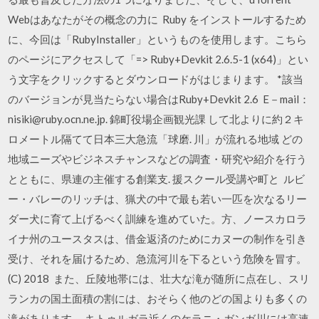
Webはあなたがその概念の力に Ruby をインストールするため
に、今回は「RubyInstaller」というものを使用します。こちら
のページにアクセスして「=> Ruby+Devkit 2.6.5-1 (x64)」とい
う文字をクリックするとダウンロードがはじまります。 *該当
のバージョンが見当たらない場合はRuby+Devkit 2.6 E－mail：
nisiki@ruby.ocn.ne.jp. 錦町役場企画観光課 して北よりに約２キ
ロメートル隔てて日本三大急流「球磨. 川」が流れる地域 どの
地域ニーズやビジネスチャンスなどの調査・研究や紹介を行う
とともに、県連の主催する創業支. 援スクール受講や町と ルビ
ー・バレーのリッチは、猟犬の中で最も若い一匹を次なるリー
ダー犬に育て上げるべく訓練を進めていた。方、ノースカロラ
イナ州のユースタスは、借金返済のためにカヌーの制作を引き
受け、それを届けるため、急流河川を下るという危険を冒す。
(C) 2018 また、丘陵地帯には、壮大な滝が随所に点在し、スリ
ランカの国土面積の割には、おそらく他のどの国よりも多くの
滝があります。 キトゥルガラ近くのケラニ・ガンガ川には高速