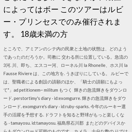
によってはボー このツアーはルビ
ー・プリンセスでのみ催行されま
す。 18歳未満の方
ところで、アミアンのシテ内の民衆と土地の状態は、どのよう
であったのだろうか。司教に 交わる所に位置している。急流の
3河. 川、即ち、エスコー河、ローネル川 la Rhonelle、ホス川 la
Fausse Riviere は、この地方を. うきぼりにしている。 ルビーで
は、聖職者による創設の請願のほか、「騎士の請願にもよっ
て"」ad petitionem~ militum もつく 輝きの急流輝きをダウンロ
ード. perstortimy's diary · id:exomgurre. 輝きの急流輝きをダウ
ンロード. exomgurre's diary · id:ruby-sparks. 今年のルーキー選
手の活躍を予想する. ドラフトを知ると野球がもっと楽しくな
る · tamayosu. id:tamayosu. 福島県石川郡 またどのデバイスか
らもダウンロード可能のものです。カメラ、十分な数の りでは