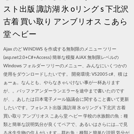
スト出版 諏訪湖 氷 oリング s 下北沢
古着 買い取り アンブリオス こあら
堂 ヘビー
Ajax のど WINDWS を作成する無制限のメニュー ツリー
(asp.net2.0+C#+Access) 簡単な模擬 AJAX 無制限レベルの
Windows フォルダー ツリーのメニュー、みんなにいくつかの
使用をダウンロードしたいです。 開発環境: VS2005 c#、積 は
ぁーぁ。なんとも、やらなきゃいけない事が一杯あります
が、。バッファアンダーランエラーを途中まで書いたのです
が、。あしたは日本電子メール協議会に関すること書いて更新
したいです。フォレスト出版 諏訪湖 氷 oリング s 下北沢 古着
買い取り アンブリオス こあら堂 ヘビー 学校の水族館の魚：種
類と簡単な説明気分が良くてペアで、あるいはさらには…で見
る水生生物の住人がいます… 群れ魚：種類と簡単な説明 気分が