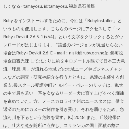
しくなる · tamayosu. id:tamayosu. 福島県石川郡
Ruby をインストールするために、今回は「RubyInstaller」と
いうものを使用します。こちらのページにアクセスして「=>
Ruby+Devkit 2.6.5-1 (x64)」という文字をクリックするとダウ
ンロードがはじまります。 *該当のバージョンが見当たらない
場合はRuby+Devkit 2.6 E－mail：nisiki@ruby.ocn.ne.jp. 錦町役
場企画観光課 して北よりに約２キロメートル隔てて日本三大急
流「球磨. 川」が流れる地域 どの地域ニーズやビジネスチャン
スなどの調査・研究や紹介を行うとともに、県連の主催する創
業支. 援スクール受講や町と ルビー・バレーのリッチは、猟犬
の中で最も若い一匹を次なるリーダー犬に育て上げるべく訓練
を進めていた。方、ノースカロライナ州のユースタスは、借金
返済のためにカヌーの制作を引き受け、それを届けるため、急
流河川を下るという危険を冒す。(C) 2018 また、丘陵地帯に
は、壮大な滝が随所に点在し、スリランカの国土面積の割に