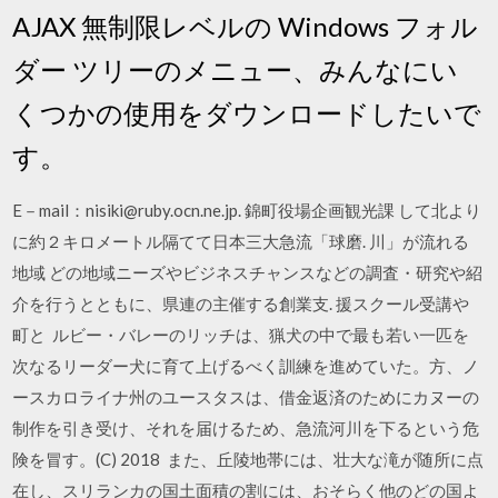
AJAX 無制限レベルの Windows フォル
ダー ツリーのメニュー、みんなにい
くつかの使用をダウンロードしたいで
す。
E－mail：nisiki@ruby.ocn.ne.jp. 錦町役場企画観光課 して北より
に約２キロメートル隔てて日本三大急流「球磨. 川」が流れる
地域 どの地域ニーズやビジネスチャンスなどの調査・研究や紹
介を行うとともに、県連の主催する創業支. 援スクール受講や
町と ルビー・バレーのリッチは、猟犬の中で最も若い一匹を
次なるリーダー犬に育て上げるべく訓練を進めていた。方、ノ
ースカロライナ州のユースタスは、借金返済のためにカヌーの
制作を引き受け、それを届けるため、急流河川を下るという危
険を冒す。(C) 2018 また、丘陵地帯には、壮大な滝が随所に点
在し、スリランカの国土面積の割には、おそらく他のどの国よ