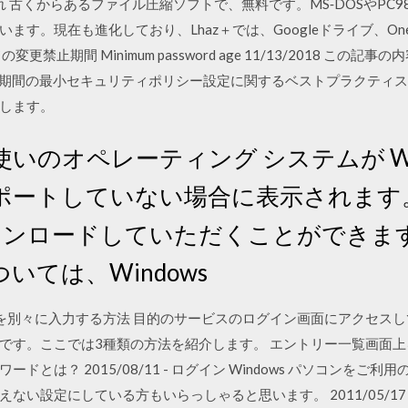
設され 古くからあるファイル圧縮ソフトで、無料です。MS‐DOSやP
す。現在も進化しており、Lhaz＋では、Googleドライブ、OneDr
間 Minimum password age 11/13/2018 この記事の内容 適用
ードの有効期間の最小セキュリティポリシー設定に関するベストプラクテ
します。
のオペレーティング システムが Wind
ポートしていない場合に表示されます
0 をダウンロードしていただくことができ
いては、Windows
を別々に入力する方法 目的のサービスのログイン画面にアクセス
す。ここでは3種類の方法を紹介します。 エントリー一覧画面上をダブ
とは？ 2015/08/11 - ログイン Windows パソコンを
い設定にしている方もいらっしゃると思います。 2011/05/17 D