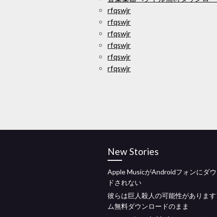
rfqswjr
rfqswjr
rfqswjr
rfqswjr
rfqswjr
rfqswjr
New Stories
Apple MusicがAndroidフォンに
ドされない
彼らは巨人殺人の可能性があります
ム無料ダウンロードのまま