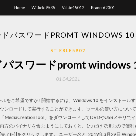
Home
Witfield9535
Valsin45012
Braner62301
ドパスワードPROMT WINDOWS 1
STIERLE5802
スワードpromt windows
01.04.2021
インストールをご希望ですか? 開始するには、Windows 10 をインス
ウンロードして実行することができます。ツールの使い方についての
0の「MediaCreationTool」をダウンロードしてDVDやUSBメモ
両方のバイナリを含むようにしておくと、1つだけで済むので便利だ。
F)]をクリックします。 ユーザー名と 2019年3月29日 Windows