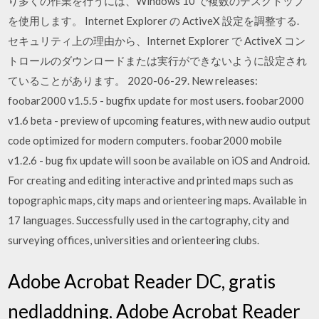
り多くの作業を行うには、Windows 10 で複数のデスクトップ
を使用します。 Internet Explorer の ActiveX 設定を調整する.
セキュリティ上の理由から、Internet Explorer で ActiveX コン
トロールのダウンロードまたは実行ができないように設定され
ていることがあります。 2020-06-29. New releases:
foobar2000 v1.5.5 - bugfix update for most users. foobar2000
v1.6 beta - preview of upcoming features, with new audio output
code optimized for modern computers. foobar2000 mobile
v1.2.6 - bug fix update will soon be available on iOS and Android.
For creating and editing interactive and printed maps such as
topographic maps, city maps and orienteering maps. Available in
17 languages. Successfully used in the cartography, city and
surveying offices, universities and orienteering clubs.
Adobe Acrobat Reader DC, gratis
nedladdning. Adobe Acrobat Reader