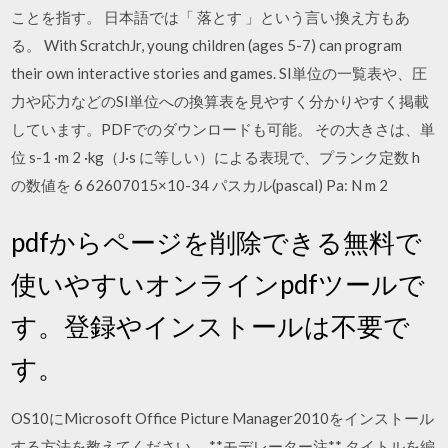
ことを指す。 日本語では「 落とす 」という言い換え方もあ
る。 With ScratchJr, young children (ages 5-7) can program
their own interactive stories and games. SI単位の一覧表や、圧
力や応力などのSI単位への換算表を見やすく分かりやすく掲載
しています。PDFでのダウンロードも可能。 その大きさは、単
位 s-1 ·m 2 ·kg（J·s に等しい）による表現で、プランク定数 h
の数値を 6 62607015×10-34 パスカル(pascal) Pa: N m 2
pdfからページを削除できる無料で
使いやすいオンラインpdfツールで
す。登録やインストールは不要で
す。
OS10にMicrosoft Office Picture Manager2010をインストール
する方法を教えてください。 **モデレーター注** タイトルを編