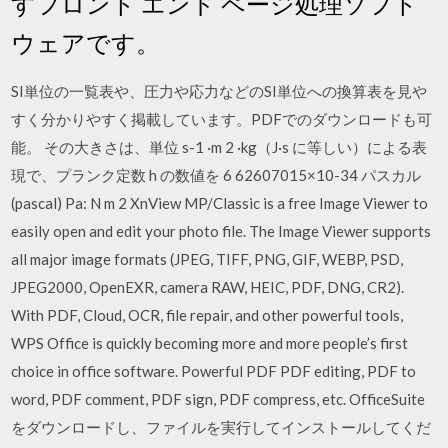
すフロント エンド ページ処理ソフト
ウェアです。
SI単位の一覧表や、圧力や応力などのSI単位への換算表を見や
すく分かりやすく掲載しています。PDFでのダウンロードも可
能。 その大きさは、単位 s-1 ·m 2 ·kg（J·s に等しい）による表
現で、プランク定数 h の数値を 6 62607015×10-34 パスカル
(pascal) Pa: N m 2 XnView MP/Classic is a free Image Viewer to
easily open and edit your photo file. The Image Viewer supports
all major image formats (JPEG, TIFF, PNG, GIF, WEBP, PSD,
JPEG2000, OpenEXR, camera RAW, HEIC, PDF, DNG, CR2).
With PDF, Cloud, OCR, file repair, and other powerful tools,
WPS Office is quickly becoming more and more people’s first
choice in office software. Powerful PDF PDF editing, PDF to
word, PDF comment, PDF sign, PDF compress, etc. OfficeSuite
をダウンロードし、ファイルを実行してインストールしてくだ