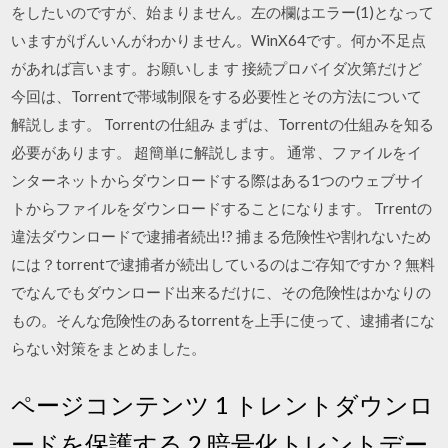
をしたいのですが、始まりません。左の欄はエラー(1)となって
いますがげんいんがわかりません。WinX64です。何か不足点
があれば言います。お願いしま す 接続プロバイダ次第だけど
今回は、Torrentで帯域制限をする必要性とその方法について
解説します。 Torrentの仕組み まずは、Torrentの仕組みを知る
必要があります。 超簡単に解説します。 通常、ファイルをイ
ンターネットからダウンロードする際はある1つのウェブサイ
トからファイルをダウンロードすることになります。 Trrentの
違法ダウンロードで逮捕者続出!? 捕まる危険性や割れないため
には？torrentで逮捕者が続出しているのはご存知ですか？無料
でなんでもダウンロード出来るだけに、その危険性はかなりの
もの。そんな危険性のあるtorrentを上手に使って、逮捕者にな
らない対策をまとめました。
ページコンテンツ 1 トレントダウンロ
ードを保護する 2 暗号化トレントデー