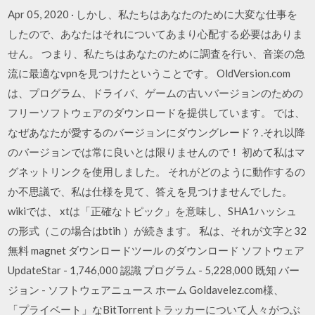
Apr 05, 2020 · しかし、私たちはあなたのために大変な仕事を
したので、あなたはそれについてあまり心配する必要はありま
せん。 つまり、私たちはあなたのために調査を行い、音楽の急
流に最適なvpnを見つけたということです。 OldVersion.com
は、プログラム、ドライバ、ゲームの古いバージョンのための
フリーソフトウェアのダウンロードを提供しています。 では、
なぜあなたが愛するのバージョンにダウングレード？.それ以降
のバージョンでは常に良いとは限りませんので！ 初めて私はマ
グネットリンクを使用しました。 それがどのように動作するの
か不思議で、私は仕様を見て、答えを見つけませんでした。
wikiでは、 xtは「正確なトピック」を意味し、SHA1ハッシュ
の形式（この場合はbtih ）が続きます。 私は、それが文字と32
無料 magnet ダウンロードツール のダウンロード ソフトウェア
UpdateStar - 1,746,000 認識 プログラム - 5,228,000 既知 バー
ジョン - ソフトウェアニュース ホーム Goldavelez.com様、
「プライベート」なBitTorrentトラッカーについて人々がつぶ