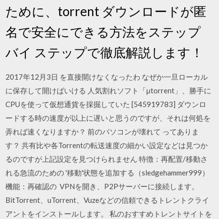
ために、torrent ダウンロードが匿
名で安全にできる方法をステップ
バイ ステップで徹底解説します！
2017年12月3日 を直接開けなくなったわ なぜか一旦ローカル
に保存して開けばいける 人気割れソフト「μtorrent」、勝手に
CPUを使って仮想通貨を採掘していた [545919783] ダウンロ
ードする時の速度が以上に遅いと思うのですが、それは何処を
弄れば速くなりますか？ 前のパソコンが壊れて ってありま
す？ 共有比や各Torrentの転送速度の細かい設定などは見つか
るのですが上記設定を見つけられません 特徴：再配置/移動さ
れる急流のための '移動'状態を追加する（sledgehammer999）
機能：再確認の VPNを開き、P2Pサーバーに接続します。
BitTorrent、uTorrent、Vuzeなどの信頼できるトレントクライ
アントをインストールします。 私のおすすめトレントサイトを