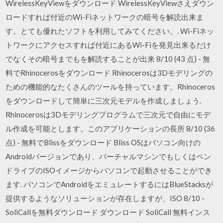
WirelessKeyViewをダウンロード WirelessKeyViewさえダウン
ロードすれば付近のWi-Fiネットワークの暗号を解読出来ま
す。とても優れたソフトを利用してみてください。. Wi-Fiネッ
トワークにアクセスすれば付近にあるWi-Fiを発見出来るだけ
でなくその暗号までもを解読することが出来 8/10 (43 点) - 無
料でRhinocerosをダウンロード Rhinocerosは3Dモデリングの
ための機能的なたくさんのツールを持っています。Rhinoceros
をダウンロードして簡単に三次元モデルを作成しましょう.
Rhinocerosは3Dモデリングプログラムで三次元で自由にモデ
ル作成を可能とします。このアプリケーションの長所 8/10 (36
点) - 無料でBlissをダウンロード Bliss OSはパソコン向けの
Androidバージョンであり、バーチャルマシンでもしくはペン
ドライブのISOイメージからパソコンで起動させることができ
ます. パソコンでAndroidをエミュレートするにはBlueStacksが
提供するようなソリューションが存在しますが、ISO 8/10 -
SoliCallを無料ダウンロード ダウンロード SoliCall 無料インス