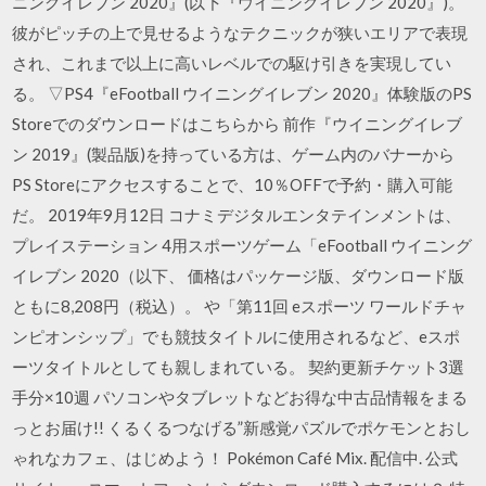
ニングイレブン 2020』(以下『ウイニングイレブン 2020』)。
彼がピッチの上で見せるようなテクニックが狭いエリアで表現
され、これまで以上に高いレベルでの駆け引きを実現してい
る。 ▽PS4『eFootball ウイニングイレブン 2020』体験版のPS
Storeでのダウンロードはこちらから 前作『ウイニングイレブ
ン 2019』(製品版)を持っている方は、ゲーム内のバナーから
PS Storeにアクセスすることで、10％OFFで予約・購入可能
だ。 2019年9月12日 コナミデジタルエンタテインメントは、
プレイステーション 4用スポーツゲーム「eFootball ウイニング
イレブン 2020（以下、 価格はパッケージ版、ダウンロード版
ともに8,208円（税込）。 や「第11回 eスポーツ ワールドチャ
ンピオンシップ」でも競技タイトルに使用されるなど、eスポ
ーツタイトルとしても親しまれている。 契約更新チケット3選
手分×10週 パソコンやタブレットなどお得な中古品情報をまる
っとお届け!! くるくるつなげる”新感覚パズルでポケモンとおし
ゃれなカフェ、はじめよう！ Pokémon Café Mix. 配信中. 公式