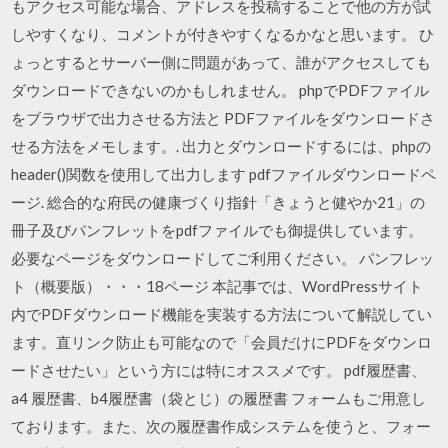
もアクセス可能な場合、アドレスを投稿することで他の方が試
しやすくなり、コメントが付きやすくなるかなと思います。 ひ
ょっとするとサーバー側に問題があって、誰がアクセスしても
ダウンロードできないのかもしれません。 phpでPDFファイル
をブラウザで出力させる方法と PDFファイルをダウンロードさ
せる方法をメモします。. 出力とダウンロードするには、phpの
header()関数を使用して出力します pdfファイルダウンロードペ
ージ. 総合的な府民の健康づくり指針「きょうと健やか21」の
冊子及びパンフレットをpdfファイルでも御提供しています。
必要なページをダウンロードしてご利用ください。 パンフレッ
ト（概要版）・・・18ページ 本記事では、WordPressサイト
内でPDFダウンロード機能を実装する方法について解説してい
ます。直リンク防止も可能なので「会員だけにPDFをダウンロ
ードさせたい」という方には特にオススメです。 pdf履歴書、
a4 履歴書、b4履歴書（袋とじ）の履歴書 フォームもご用意し
ております。また、次の履歴書作成システムを使うと、フォー