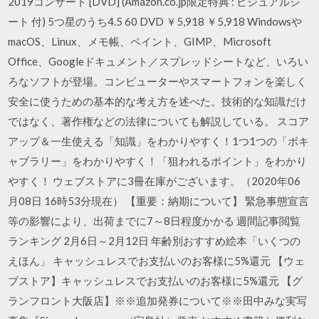
2019コンサート [DVD] (Amazon.co.jp限定特典 : ビジュアルシ
ート 付) 5つ星のうち4.5 60 DVD ￥5,918 ￥5,918 Windowsや
macOS、Linux、メモ帳、ペイント、GIMP、Microsoft
Office、Googleドキュメント／スプレッドシートなど、いろい
ろなソフトが登場。コンピューターやスマートフォンを楽しく
安全に使うための基本的な考え方を述べた。技術的な知識だけ
ではなく、著作権などの法律についても解説している。 スコア
アップ＆一生使える「知識」をわかりやすく！1つ1つの「ボキ
ャブラリー」をわかりやすく！「狙われるポイント」をわかり
やすく！ ウェブストアに3冊在庫がございます。（2020年06
月08日 16時53分現在） 【重要：納期について】 緊急事態宣言
等の影響により、出荷までに7～8日程度かかる 週間記事閲覧
ランキング 2月6日～2月12日 年齢別おすすめ絵本「いくつの
えほん」 キャッシュレスでお支払いのお客様に5%還元 【ウェ
ブストア】キャッシュレスでお支払いのお客様に5%還元 【グ
ランフロント大阪店】※※追加発券について※※田中みな実写