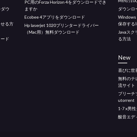
Mtnの1
PC用のForza Horizo​​n 4をダウンロードでき
ipをダウ
ますか
ダウンロード
Ecobee 4アプリをダウンロード
Window
させる方
保存する
Hp laserjet 1020プリンタードライバー
（Mac用）無料ダウンロード
Java
ロード
る方法
New
喜びに世
無料のテ
流サイト
ブリーチ
utorrent
1-7 x
酸音エデ