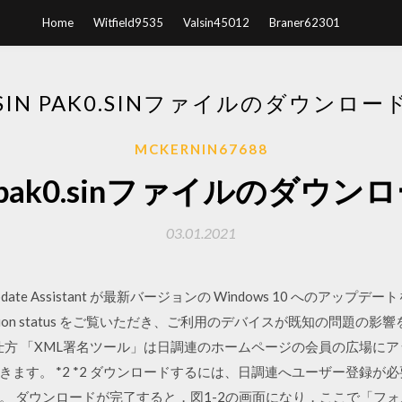
Home
Witfield9535
Valsin45012
Braner62301
SIN PAK0.SINファイルのダウンロー
MCKERNIN67688
n pak0.sinファイルのダウン
03.01.2021
date Update Assistant が最新バージョンの Windows 10 へ
information status をご覧いただき、ご利用のデバイスが既知の
ードの仕方 「XML署名ツール」は日調連のホームページの会員の広場
ます。 *2 *2 ダウンロードするには、日調連へユーザー登録が
 ダウンロードが完了すると，図1-2の画面になり，ここで「フォ