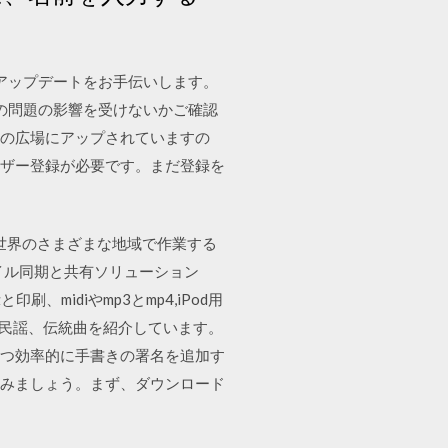
ws 10 へのアップデートをお手伝いします。
イスが既知の問題の影響を受けないかご確認
会員の広場にアップされていますの
ユーザー登録が必要です。まだ登録を
世界のさまざまな地域で作業する
ァイル同期と共有ソリューション
、midiやmp3とmp4,iPod用
スの民謡、伝統曲を紹介しています。
イルに簡単かつ効率的に手書きの署名を追加す
してみましょう。まず、ダウンロード