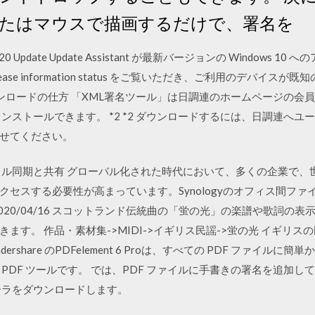
たはマウスで描画するだけで、署名を
ay 2020 Update Update Assistant が最新バージョンの Windo
lease information status をご覧いただき、ご利用のデバ
1．ダウンロードの仕方 「XML署名ツール」は日調連のホームページの
ンストールできます。 *2 *2 ダウンロードするには、日調連へ
せてください。
イル同期と共有 グローバル化された時代において、多くの企業で、
セスする必要性が高まっています。Synologyのオフィス間フ
0/04/16 スコットランド伝統曲の「蛍の光」の楽譜や歌詞の表示と印刷
ます。 作品・素材集->MIDI->イギリス民謡->蛍の光 イギリ
ondershare のPDFelement 6 Proは、すべての PDF ファ
PDF ツールです。 では、PDF ファイルに手書きの署名を追加
ーラをダウンロードします。