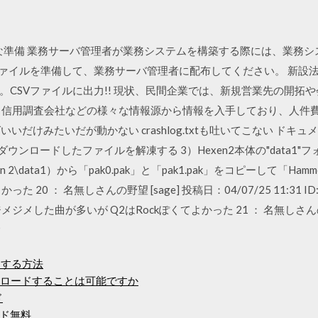
必要な準備 業務サーバ管理者が業務システムを構築する際には、業務
ファイルを準備して、業務サーバ管理者に配布してください。 新設
。CSVファイルに出力!! 現状、民間企業では、新規営業先の開拓
信用調査会社などの様々な情報源から情報を入手しており、人件費や手数
だけ移せばいいだけみたいだが動かない crashlog.txtも吐いてこない ドキュ
ウンロードしたファイルを解凍する 3）Hexen2本体の"data1"
Hexen 2\data1）から「pak0.pak」と「pak1.pak」をコピーして「Hamme
た 20 ： 名無しさんの野望 [sage] 投稿日：04/07/25 11:31 ID:
した曲が多いが Q2はRockぽくてよかった 21 ： 名無しさんの野望 
9
ドする方法
mをダウンロードすることは可能ですか
ド
ド無料