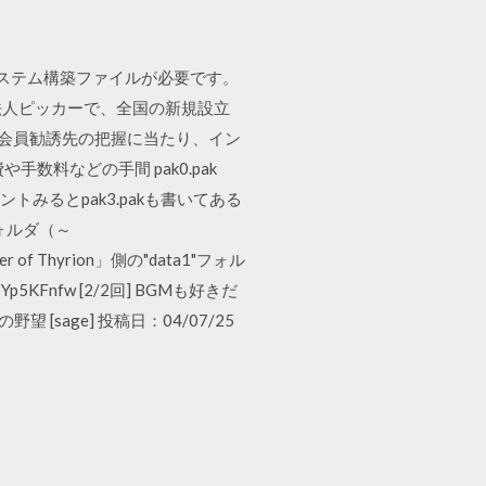
システム構築ファイルが必要です。
法人ピッカーで、全国の新規設立
や会員勧誘先の把握に当たり、イン
料などの手間 pak0.pak
メントみるとpak3
.pakも書いてある
フォルダ（～
r of Thyrion」側の"data1"フォル
Yp5KFnfw [2/2回] BGMも好きだ
[sage] 投稿日：04/07/25