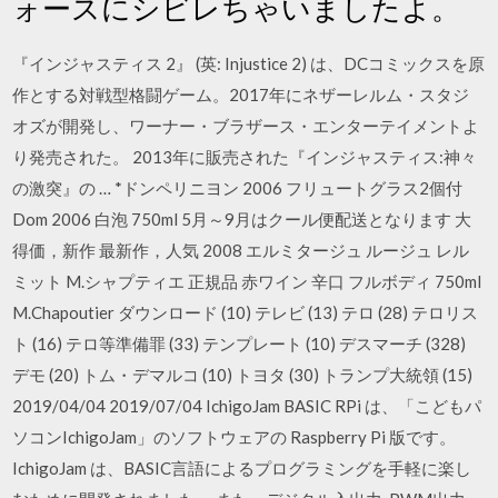
ォースにシビレちゃいましたよ。
『インジャスティス 2』 (英: Injustice 2) は、DCコミックスを原
作とする対戦型格闘ゲーム。2017年にネザーレルム・スタジ
オズが開発し、ワーナー・ブラザース・エンターテイメントよ
り発売された。 2013年に販売された『インジャスティス:神々
の激突』の … *ドンペリニヨン 2006 フリュートグラス2個付
Dom 2006 白泡 750ml 5月～9月はクール便配送となります 大
得価，新作 最新作，人気 2008 エルミタージュ ルージュ レル
ミット M.シャプティエ 正規品 赤ワイン 辛口 フルボディ 750ml
M.Chapoutier ダウンロード (10) テレビ (13) テロ (28) テロリス
ト (16) テロ等準備罪 (33) テンプレート (10) デスマーチ (328)
デモ (20) トム・デマルコ (10) トヨタ (30) トランプ大統領 (15)
2019/04/04 2019/07/04 IchigoJam BASIC RPi は、「こどもパ
ソコンIchigoJam」のソフトウェアの Raspberry Pi 版です。
IchigoJam は、BASIC言語によるプログラミングを手軽に楽し