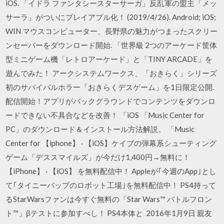
iOS. 「イドラ ファンタシースターサーガ」反乱軍の盟主「メッ
サーラ」がついにプレイアブル化！ (2019/4/26). Android; iOS;
WIN マウスコンピューター、長野県の魅力がつまったスクリー
ンセーバーをダウンロード開始. 「世界級 2つのアーケード筐体
型ミニゲーム機「レトロアーケード」と「TINY ARCADE」を
遊んでみた！ アークシステムワークス、「おきらく」シリーズ
初のサバイバルホラー「おきらくデスゲーム」を1日限定公開.
配信開始！アプリがバックグラウンドでコンテンツをダウンロ
ードできない不具合などを改善！ 「iOS 「Music Center for
PC」のダウンロード＆インストール方法解説。 「Music
Center for 【iphone】 · 【iOS】ケイブの弾幕系シューティング
ゲーム「デススマイルズ」が今だけ1,400円→無料に！
【iPhone】 · 【iOS】 を無料配信中！ Appleが｢今週のApp｣とし
て｢タイニーバップのロボット工場｣を無料配信中！ PS4持って
るStarWarsファンは今すぐ無料の「Star Wars™ バトルフロン
ト™」βテストに参加すべし！ PS4本体と 2016年1月9日 親友