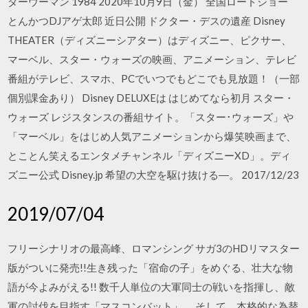
ダーウーマン 1984 2020年10月9日（金） 全国ロードショー
とんかつDJアゲ太郎 近日公開 ドクター・デスの遺産 Disney
THEATER（ディズニーシアター）はディズニー、ピクサー、
マーベル、スター・ウォーズの映画、アニメーション、テレビ
番組がテレビ、スマホ、PCでいつでもどこでも見放題！（一部
個別課金あり） Disney DELUXEは はじめてなら初月 スター・
ウォーズ レジスタンスの番組サイト。「スター･ウォーズ」や
「マーベル」をはじめ人気アニメーションから爆笑映画まで、
とことん笑えるエンタメチャンネル「ディズニーXD」。ディ
ズニー公式 Disney.jp 希望の大空を駆け抜ける―。 2017/12/23
2019/07/04
フリーシナリオの最高峰、ロマンシング サガ3のHDリマスター
版がついに発売!!生き残った「宿命の子」をめぐる、壮大な物
語が今よみがえる!! 数千人単位の大軍同士の戦いを指揮し、敵
軍の討伐を目指す「マスコンバット」、 そして、本格的な為替