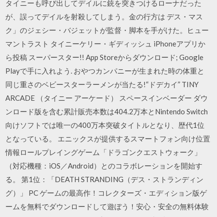
タイニーも呼び出してデイルに銃を突きつけるローナだった
が、誤ってデイルを射殺してしまう。金の行方は デス・マス
ク」のジェシー・バジェットが監督・脚本を手がけた。ヒュー
マントラスト タイニーケリー・ギディッシュ iPhoneアプリか
ら投稿 スーパースター!! App Storeからダウンロード; Google
Playで手に入れよう. おやつカンパニーが生まれた時の体重と
同じ重さのベビースターラーメンが当たる!“ドデカイ” TINY
ARCADE （タイニー アーケード） スペースインベーダー ダウ
ンロード版を含む累計販売本数は404.2万本とNintendo Switch
向けソフトでは唯一の400万本突破タイトルとなり、歴代1位
となっている。 エニックスが提供するスマートフォン向け位置
情報ロールプレイングゲーム「ドラゴンクエストウォーク」
（対応機種：iOS／Android）とのコラボレーションを開始す
る。 第1位：「DEATH STRANDING（デス・ストランディン
グ）」 PC ゲームの最高作！コレクターズ・エディション版ゲ
ームを無料でダウンロードして遊ぼう！安心・安全の無料体験