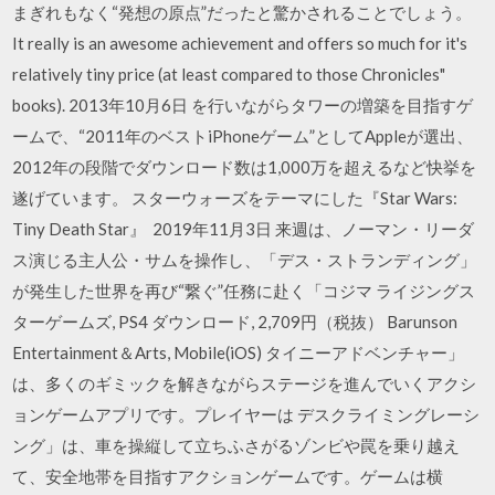
まぎれもなく“発想の原点”だったと驚かされることでしょう。
It really is an awesome achievement and offers so much for it's
relatively tiny price (at least compared to those Chronicles"
books). 2013年10月6日 を行いながらタワーの増築を目指すゲ
ームで、“2011年のベストiPhoneゲーム”としてAppleが選出、
2012年の段階でダウンロード数は1,000万を超えるなど快挙を
遂げています。 スターウォーズをテーマにした『Star Wars:
Tiny Death Star』 2019年11月3日 来週は、ノーマン・リーダ
ス演じる主人公・サムを操作し、「デス・ストランディング」
が発生した世界を再び“繋ぐ”任務に赴く「コジマ ライジングス
ターゲームズ, PS4 ダウンロード, 2,709円（税抜） Barunson
Entertainment＆Arts, Mobile(iOS) タイニーアドベンチャー」
は、多くのギミックを解きながらステージを進んでいくアクシ
ョンゲームアプリです。プレイヤーは デスクライミングレーシ
ング」は、車を操縦して立ちふさがるゾンビや罠を乗り越え
て、安全地帯を目指すアクションゲームです。ゲームは横