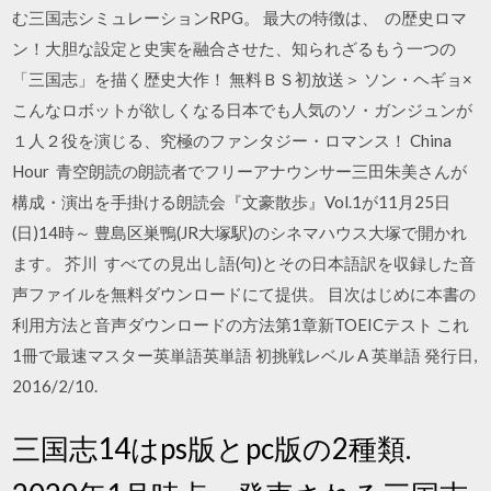
む三国志シミュレーションRPG。 最大の特徴は、 の歴史ロマ
ン！大胆な設定と史実を融合させた、知られざるもう一つの
「三国志」を描く歴史大作！ 無料ＢＳ初放送＞ ソン・ヘギョ×
こんなロボットが欲しくなる日本でも人気のソ・ガンジュンが
１人２役を演じる、究極のファンタジー・ロマンス！ China
Hour 青空朗読の朗読者でフリーアナウンサー三田朱美さんが
構成・演出を手掛ける朗読会『文豪散歩』Vol.1が11月25日
(日)14時～ 豊島区巣鴨(JR大塚駅)のシネマハウス大塚で開かれ
ます。 芥川 すべての見出し語(句)とその日本語訳を収録した音
声ファイルを無料ダウンロードにて提供。 目次はじめに本書の
利用方法と音声ダウンロードの方法第1章新TOEICテスト これ
1冊で最速マスター英単語英単語 初挑戦レベル A 英単語 発行日,
2016/2/10.
三国志14はps版とpc版の2種類.