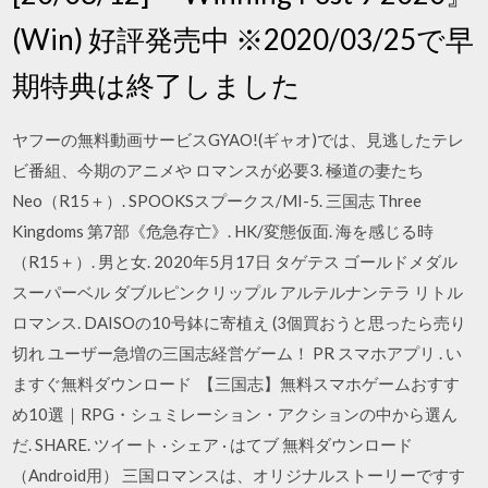
(Win) 好評発売中 ※2020/03/25で早
期特典は終了しました
ヤフーの無料動画サービスGYAO!(ギャオ)では、見逃したテレ
ビ番組、今期のアニメや ロマンスが必要3. 極道の妻たち
Neo（R15＋）. SPOOKSスプークス/MI-5. 三国志 Three
Kingdoms 第7部《危急存亡》. HK/変態仮面. 海を感じる時
（R15＋）. 男と女. 2020年5月17日 タゲテス ゴールドメダル
スーパーベル ダブルピンクリップル アルテルナンテラ リトル
ロマンス. DAISOの10号鉢に寄植え (3個買おうと思ったら売り
切れ ユーザー急増の三国志経営ゲーム！ PR スマホアプリ . い
ますぐ無料ダウンロード 【三国志】無料スマホゲームおすす
め10選｜RPG・シュミレーション・アクションの中から選ん
だ. SHARE. ツイート · シェア · はてブ 無料ダウンロード
（Android用） 三国ロマンスは、オリジナルストーリーですす