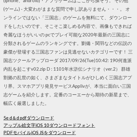
(iphone、android)・アプリゲームはここから探そう。 その他
(ゲーム) - 大変わがままな質問で申し訳ありません・・・。 オ
ンラインではない「三国志」のゲームを無料にて、ダウンロー
ドをしたいのです、そこそこ楽しめる内容で、画像もできれば
奇麗なほうがいいの pcでプレイ可能な2020年最新の三国志に
分類されるゲームのランキングです。劉備・関羽などの伝説の
豪傑が登場する三国志ファンは見逃せないカテゴリーです！ 三
国志ツクールアップローダ 2017/09/26(Tue)10:42: 190何進派
内乱を起こすv02.zip D : 1101年水滸伝シナリオ（ver.2） 群雄
割拠の乱世の如く、さまざまなタイトルがひしめく三国志アプ
リ界。スマホアプリ発見サービスApplivが、本当に面白い三国
志ゲームを紹介します。定番のコーエーから期待の新星まで、
幅広く厳選しました。
5e d＆d pdfダウンロード
アップル絵文字iOS 10ダウンロードフォント
PDFモバイルiOS JSをダウンロード