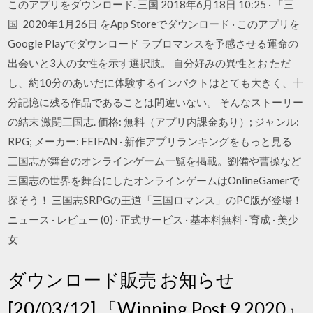
このアプリをダウンロード. 三国 2018年6月18日 10:25 · 「三
国 2020年1月26日 をApp Storeでダウンロード · このアプリを
Google Playでダウンロード ラブロマンスを予感させる運命の
出会いと3人の女性を示す選択肢。 自分好みの異性とお ただ
し、約10分のあいだに体験するインパクトはとても大きく、十
分記憶に残る作品であることは間違いない。 そんなストーリー
の結末 激闘三国志. 価格: 無料（アプリ内課金あり）; ジャンル:
RPG; メーカー: FEIFAN · 新作アプリランキングをもっと見る
三国志が舞台のオンラインゲーム一覧を掲載。劉備や曹操など
三国志の世界を舞台にしたオンラインゲームはOnlineGamerで
探そう！ 三国志SRPGの王道「三国ロマンス」のPC版が登場！
ニュース · レビュー (0) · 正式サービス · 基本料無料 · 育成 · 美少
女
ダウンロード販売 お知らせ
[20/03/12] 『Winning Post 9 2020』