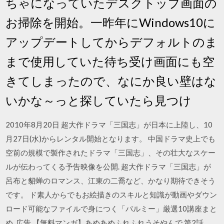
ちゃになっていたデスクトップ画面の
お掃除を開始。一昨年にWindows10に
アップデートしてからデフォルトのま
まで使用していた待ち受け画面にも空
きてしまったので、なにか良い壁はな
いかな～っと探していたら見つけ
2010年8月20日 超大作ドラマ「三国志」が日本に上陸し、10
月27日(水)からレンタル開始となります。 中国ドラマ史上でも
空前の規模で製作されたドラマ「三国志」、その壮大なスケー
ルが伝わってくる予告映像を公開. 超大作ドラマ「三国志」が
呂布と貂蝉のロマンス、江東の二喬など、かなり期待できそう
です。 ド素人からでもお絵描きのスキルと知識が動画やダウン
ロード可能なファイルで身につく「パルミー」厳選10講座まと
め. 広告 【無料マンガ】あめあめふれふれうそやんで 第2話