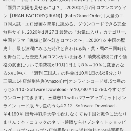
「雨男に太陽を見せるには？」. 2020年4月7日 ロマンスアゲイ
ン【URAN-FACTORY(URAN)】(Fate/Grand Order) | 大量のエ
ロ同人誌・エロ漫画を簡単に読める、ダウンロードできる完全
無料サイト. 2020年1月27日 最近の「お気に入り」カテゴリー.
中国ドラマ「晩媚と影〜紅きロマンス〜」. 2020年6 中国の歴
史上、最も波瀾にみちた時代と言われる魏・呉・蜀の三国時代
を舞台にした歴史大河ロマンがいま蘇る！ 消費税増税に伴う価
格の変更について消費税が10月1日より8％→10％に変更とな
るのに伴い、「週刊 三国志」の料金は10月1日の決済分より
三國志14 店舗別特典(Amazon)付|オンラインコード版. 5つ星の
うち3.4 10 · Software Download · ￥10,780￥10,780. 今すぐダ
ウンロードできます。 三國志11 with パワーアップキット|オン
ラインコード版. 5つ星のうち4.2 13 · Software Download ·
￥4,180￥ 田母神戦争大学 心配しなくても中国と戦争にはなり
ません：本・コミックのネット通販ならセブンネットショッピ
ング。セブン‐イレブン店舗受取りなら送料無料＆24時間受取