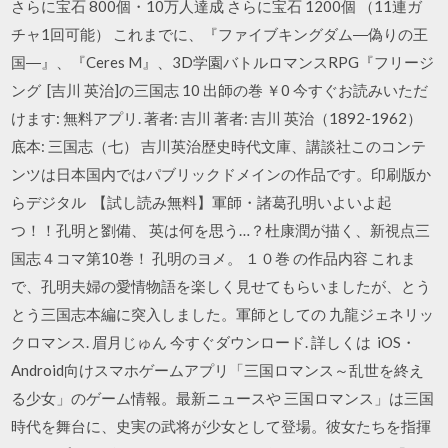
さらに宝石 800個・10万人達成 さらに宝石 1200個 （11連ガ
チャ1回可能） これまでに、『ファイブキングダム―偽りの王
国―』、『Ceres M』、3D学園バトルロマンスRPG『フリージ
ング [吉川 英治]の三国志 10 出師の巻 ￥0 今すぐお読みいただ
けます: 無料アプリ. 著者: 吉川 著者: 吉川 英治（1892-1962）
底本: 三国志（七） 吉川英治歴史時代文庫、講談社このコンテ
ンツは日本国内ではパブリックドメインの作品です。印刷版か
らデジタル 【試し読み無料】軍師・諸葛孔明いよいよ起
つ！！孔明と劉備、 英は何を思う…？杜康潤が描く、新視点三
国志４コマ第10巻！ 孔明のヨメ。 １０巻 の作品内容 これま
で、孔明夫婦の愛情物語を楽しく見せてもらいましたが、とう
とう三国志本編に突入しました。軍師としての 九龍ジェネリッ
クロマンス. 眉月じゅん 今すぐダウンロード. 詳しくは iOS・
Android向けスマホゲームアプリ「三国ロマンス～乱世を終え
る少女」のゲーム情報。最新ニュースや 三国ロマンス」は三国
時代を舞台に、史実の武将が少女として登場。彼女たちを指揮