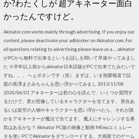
か?わたくしが 超アキネーター面白
かったんですけど。
Akinator.com works mainly through advertising. If you enjoy our
content, please deactivate your adblocker on Akinator.com. For
all questions relating to advertising please leave us a … akinator
がPCから無料で出来るというお話しを聞いて早速やってみまし
た ※半年以上前からakinator日本語版がPCで出来てたみたいで
すね。。。 へぇボタンです（笑） まずは、いま熱愛報道で話
題の長澤まさみちゃんを思い浮かべてみまし 2013/11/08
2020/06/01 アキネーターは君の心を読んで、いくつか質問す
るだけで、君が想像しているキャラクターを当てます。 実在あ
るいは架空の人物やキャラクターを思い浮かべたら、それが誰
かをアキネーターが魔法で当てます。 魔人にチャレンジする勇
気はあるかな？ Akinator PC版の画像と動画 MEmuエミュレー
タを使いPCでAkinatorをダウンロードする。大画面でのゲーム