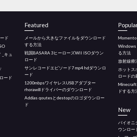
Featured
Popula
ンロード
メールから大きなファイルをダウンロード
Momen
する方法
SO
Window
戦国BASARA 3ヒーローズWII ISOダウン
る方法
ド _キュ
ロード
放射線療
サンレコードエピソード7 mp4 hdダウンロ
ド
ホットス
ード
ロードの
ロード
1200mbpsワイヤレスUSBアダプター
Minecr
rhorawillドライバーのダウンロード
ドする方
Addias qoutesとdestopのロゴダウンロー
ド
New
バイオニ
ウンロー