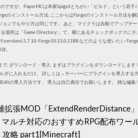
いいのですが、PaperMCは本家Spigotとちがい「ビルド」という
t Forgeのインストール方法. ここからはForgeのインストール方
どのバージョンでもやり方は同じです。 あと、マイクラは自動でアップデー
所は「Game Directory:」で、横にあるチェックボックスにチェ
aft\versions\1.7.10-Forge10.13.0.1188 などのような使いたい Forge
で保存。
い方まで. ダウンロード・導入. まずはプラグインをダウンロードしま
フォルダに入れるだけ。 詳しくは→サーバーにプラグインを導入する方法. 設定 J
WorldEditの導入方法です。 導入は自己責任でお願いします。 雑な編集
画距離拡張MOD「ExtendRenderDistan
! マルチ対応のおすすめRPG配布ワー
攻略 part1[Minecraft]