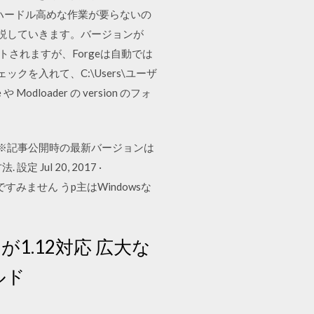
若干ハードル高めな作業が要らないの
法を解説していきます。バージョンが
トされますが、Forgeは自動では
ックを入れて、C:\Users\ユーザ
 や Modloader の version のフォ
す ※記事公開時の最新バージョンは
ul 20, 2017 ·
ですみません うp主はWindowsな
ce」が1.12対応 広大な
ルド