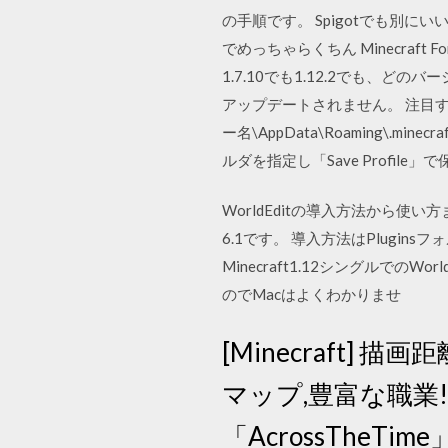
の手順です。 Spigotでも別に
でめっちゃらくちん Minecraf
1.7.10でも1.12.2でも、
アップデートされません。 注目する場
ー名\AppData\Roaming\.minecr
ルダを指定し「Save Profile」
WorldEditの導入方法から使
6.1です。 導入方法はPlugins
Minecraft1.12シングルでの
のでMacはよくわかりませ
[Minecraft] 描
マップ,豊富な職業
「AcrossTheTime」