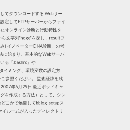
ァイルとしてダウンロードする Webサー
回数を5回に設定してFTPサーバーからファイ
づいたオンライン診断と行動特性を
ら文字列"hoge"を探し，resultフ
(Macのみ) イノベーターDNA診断」の考
方法に始まり、基本的なWebサーバ
「.bashrc」や
ルやタイミング、環境変数の設定方
ご参照ください。 監査証跡を残
007年6月29日 最近ポッドキャ
ログを作成する方法）として、シン
で展開してbblog_setupス
補助ファイル一式が入ったディレクトリ