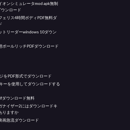
オンシミュレータmod apk無制
ダウンロード
フェリス4時間ボディPDF無料ダ
ド
トリーダーwindows 10ダウン
態ポールリッチPDFダウンロード
ージをPDF形式でダウンロード
wsキーを使用してダウンロードする
 pdfダウンロード無料
ーガナイザー2にはダウンロードキ
ありますか
映画急流ダウンロード