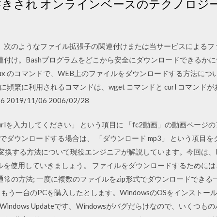
 書きされ オンラインベースのテクノロジ
ンには、次のようなファイル拡張子の関連付けまたは当サービスによる
連付け。Bashプログラムをどこから安全にダウンロードできるか
nux のコマンドで、WEB上のファイルをダウンロードする方法につい
頻繁に利用されるコマンドは、wget コマンドと curl コマンド
019/11/06 2006/02/28
urlを入力してください」 という項目に 「fc2動画」の動画ページの
ダウンロードする場合は、 「ダウンロード mp3」 という項目を
DFに変換する方法について現役エンジニアが解説しています。今回は、Py
ュールを使用していきましょう。 ファイルをダウンロードするためには
常の方法; 一度に複数のファイルをzip形式でダウンロードできる
もう一台のPCを購入したとします。WindowsのOSをインスト
ndows Updateです。Windowsがバグだらけなので、いく