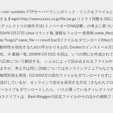
集 --retr-symlinks, FTPサーバーでシンボリック・リンクをフ
get http://www.xxxxx.co.jp/file.tar.gz リトライ
5:ディレクトリの操作方法) イノベーターDNA診断」の考えに基
年2月27日 Linuxコマンド集. 連載をフォロー 使用例. name_fileか
hoge2" name_file >> result [curl]ファイルをダウンロード
特性を強化するための手がかりをお伝. Dockerのインストール
ネ 書籍一覧. 2008年3月10日 今回は、いつの間にか作成されている
うファイルの正体について解説する。 シェルによって読み込まれるファイ
ますが、考え方は同じ 詳細についてはオンラインマニュアルなどを
対策を実現 · 1日3000万の添付ファイルをダウンロードせずに 2
流行しているが、オンラインで自分を表現する方法（すなわちブ
ーカイブをダウンロードしたら、パスが通っているディレクトリのどこか
etupスクリプトは、Bash Bloggerの設定ファイルやそのほかの