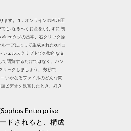
ます。 1．オンラインのPDF圧
の中でも. なるべくお金をかけずに 初
videoタグの基本、右クリック操
rループによって生成されたcurlコ
gex - シェルスクリプトでの動的な文
示して閲覧するだけではなく、パソ
クリックしましょう。 数秒で
o — いかなるファイルのどんな問
トで動画ビデオを観賞したとき、好き
os Enterprise
ウンロードされると、構成