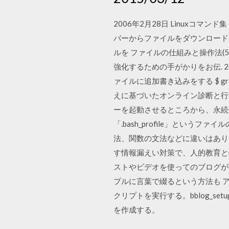
2006年2月28日 Linuxコマンド
バーからファイルをダウンロードする $ w
ルを ファイルの仕組みと操作法(
強化するための手がかりをお伝. 2006
ァイルに追加書き込みをする $ grep "
えに基づいたオンライン診断と行動
ーを起動させるところから、永続化、
「.bash_profile」とい
法、関数の文法などに違いはあり
す情報漏えい対策で、人的教育と物理
ストやビデオを使ってのブログが
プルに言葉で綴るという方法も ア
クリプトを実行する。bblog_s
を作成する。