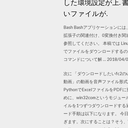
した環境設定が上.
いファイルが.
Bash Bashアプリケーショ
拡張子の関連付け、0変換付き関
参照してください。 本稿では Li
でファイルをダウンロードするのに
コマンドについて解 … 2018/04/06 2
次に 「ダウンロードしたいfc2の
動画」の動画を音声ファイル形式で
PythonでExcelファイルをP
めに、win32comというモジ
イルを1つずつダウンロードする通
ード手順は以下になります。 今日
ぎます。次にすることは？そう、Wi