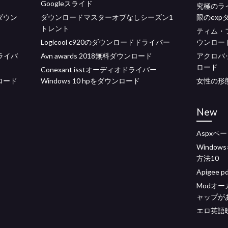
Googleスライド
究極のライ
をダウン
ダウンロードマスターオブなしシーズン1
限のexp
トレント
ティム・
Logicool c920のダウンロードドライバー
ウンロー
ドライバ
Avn awards 2018無料ダウンロード
アクロバッ
ロード
Conexant isstオーディオドライバー
ロード
Windows 10 hpをダウンロード
女性の形
New
Aspxペ
Windo
方法10
Apigee
Modオ
ャップが
エロ英語