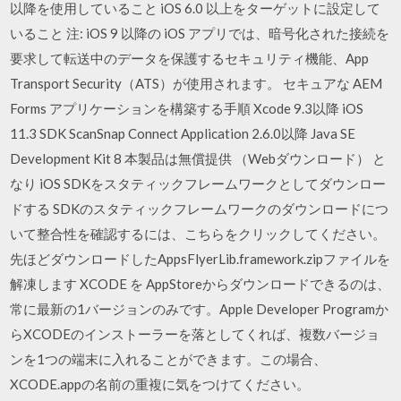
以降を使用していること iOS 6.0 以上をターゲットに設定して
いること 注: iOS 9 以降の iOS アプリでは、暗号化された接続を
要求して転送中のデータを保護するセキュリティ機能、App
Transport Security（ATS）が使用されます。 セキュアな AEM
Forms アプリケーションを構築する手順 Xcode 9.3以降 iOS
11.3 SDK ScanSnap Connect Application 2.6.0以降 Java SE
Development Kit 8 本製品は無償提供 （Webダウンロード） と
なり iOS SDKをスタティックフレームワークとしてダウンロー
ドする SDKのスタティックフレームワークのダウンロードにつ
いて整合性を確認するには、こちらをクリックしてください。
先ほどダウンロードしたAppsFlyerLib.framework.zipファイルを
解凍します XCODE を AppStoreからダウンロードできるのは、
常に最新の1バージョンのみです。Apple Developer Programか
らXCODEのインストーラーを落としてくれば、複数バージョ
ンを1つの端末に入れることができます。この場合、
XCODE.appの名前の重複に気をつけてください。