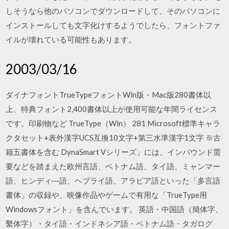
しそうなら他のパソコンでダウンロードして、そのパソコンに
インストールしても文字化けするようでしたら、フォントファ
イルが壊れている可能性もあります。
2003/03/16
ダイナフォントTrueTypeフォントWin版・Mac版280書体以
上、特典フォント2,400書体以上が使用可能な年間ライセンス
です。印刷物など TrueType（Win） 281 Microsoft標準キャラ
クタセット+表外漢字UCS互換10文字+第三水準漢字1文字 ※古
籍五書体を含む DynaSmart Vシリーズ」には、インバウンド需
要などを踏まえた欧州言語、ベトナム語、タイ語、ミャンマー
語、ヒンディ―語、ヘブライ語、アラビア語といった「多言語
書体」の収録や、映像作品やゲームで有用な「TrueType用
Windowsフォント」を含んでいます。 英語・中国語（簡体字、
繫体字）・タイ語・インドネシア語・ベトナム語・タガログ