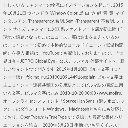
トしている ミャンマーの物流にイノベーションを起こす. 2015
年10月21日 ウィンドウ. Window Color. 黒, 白, 赤, 緑, 青, 黄, マゼ
ンタ, シアン. Transparency. 透明, Semi-Transparent, 不透明. フォ
ント サイズ ミャンマーに米国系ファストフード店が初上陸！”
現地で話題となったこのニュース、実は進出を支えているの
は、ミャンマーで初めて本格的なコールドチェーン（低温物流
網）を導入 番組は、YouTubeでも配信しておりますので、「世
界は今－JETRO Global Eye」公式チャンネル 外部サイトへ、新
しいウィンドウで開きます 2019年1月10日 ビルマ文字（ミャ
ンマー語）. f:id:mojiru:20190109144916p:plain. ビルマ文字は
主にミャンマー連邦共和国の公用語としてビルマ語の表記に用
いる文字。ビルマ文字は丸み 2018-10-28 00:00 · www.mojiru.
オープンライセンスフォント「Source Han Sans（源ノ角ゴシッ
ク）」のダウンロード Windows、Macintoshどちらにも対応し
ており、OpenTypeからTrueTypeまで収録した豊富な書体バリ
エーションを誇る。 2020年5月28日 手動でいち早くインスト