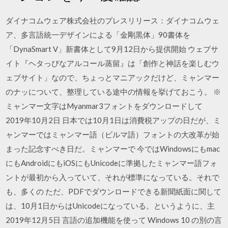
ダイナコムウェア株式会社のプレスリリース：ダイナコムウェ
ア、多言語統一デザインによる「金剛黒体」90書体を
「DynaSmart V」新書体として9月12日から提供開始 ウェブサ
イト『ヘタっぴなアルコール蒸留』は「創作と神話を楽しむウ
ェブサイト」なので、ちょっとマニアックだけど、ミャンマー
のナッについて、整理している途中の情報を挙げておこう。 ※
ミャンマー文字はMyanmar3フォントをダウンロードして
2019年10月2日 日本では10月1日は消費税アップの日だが、ミ
ャンマーではミャンマー語（ビルマ語）フォントの大改革が始
まった記念すべき日だ。ミャンマーで 今ではWindowsにもmac
にもAndroidにもiOSにもUnicodeに準拠したミャンマー語フォ
ントが最初から入っていて、それが標準になっている。それで
も、多くの ただ、PDFでダウンロードできる新聞紙面に関して
は、10月1日からはUnicodeになっている。というように、主
2019年12月5日 言語の追加機能を使って Windows 10 の別の言