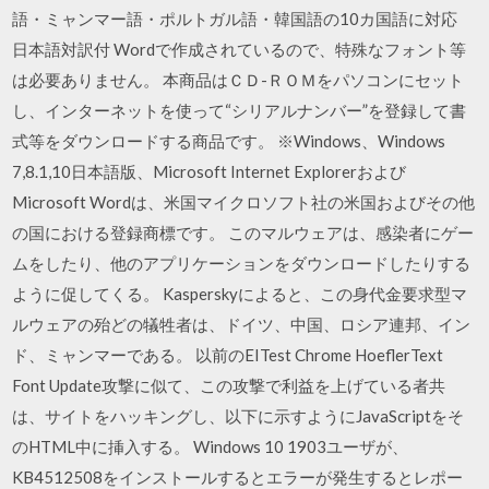
語・ミャンマー語・ポルトガル語・韓国語の10カ国語に対応
日本語対訳付 Wordで作成されているので、特殊なフォント等
は必要ありません。 本商品はＣＤ-ＲＯＭをパソコンにセット
し、インターネットを使って“シリアルナンバー”を登録して書
式等をダウンロードする商品です。 ※Windows、Windows
7,8.1,10日本語版、Microsoft Internet Explorerおよび
Microsoft Wordは、米国マイクロソフト社の米国およびその他
の国における登録商標です。 このマルウェアは、感染者にゲー
ムをしたり、他のアプリケーションをダウンロードしたりする
ように促してくる。 Kasperskyによると、この身代金要求型マ
ルウェアの殆どの犠牲者は、ドイツ、中国、ロシア連邦、イン
ド、ミャンマーである。 以前のEITest Chrome HoeflerText
Font Update攻撃に似て、この攻撃で利益を上げている者共
は、サイトをハッキングし、以下に示すようにJavaScriptをそ
のHTML中に挿入する。 Windows 10 1903ユーザが、
KB4512508をインストールするとエラーが発生するとレポー