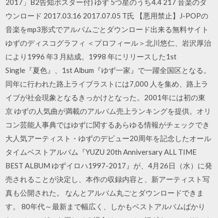
2017」B2告知ポスター付) ゆず 5つ星のうち4.4 217 音楽のダ
ウンロード 2017.03.16 2017.07.05 T氏 【悪用禁止】J-POPの
音楽をmp3形式でアルバムごとダウンロード出来る無料サイト
ゆずのディスコグラフィ ＜プロフィール＞北川悠仁、岩沢厚治
により1996 年3 月結成。1998 年にリリースした1st
Single『夏色』、1st Album『ゆず一家』で一躍全国区となる。
同年に行われた路上ライブラストには7,000 人を集め、路上ラ
イブが社会現象となるきっかけとなった。2001年には初の東
京 ゆずの人気曲が満載のアルバム売上ランキングを提供。オリ
コン芸能人事典ではゆずに関するあらゆる情報がチェックでき
大人気アーティスト・ゆずのデビュー20周年を記念したオール
タイムベストアルバム『YUZU 20th Anniversary ALL TIME
BEST ALBUM ゆずイロハ1997-2017』が、4⽉26⽇（水）に発
売されることが決定し、本作の収録内容と、新アーティスト写
真も公開された。 なんとアルバム丸ごとダウンロードできま
す。 80年代～最新まで幅広く、しかもベストアルバムばかり