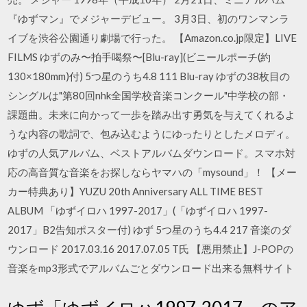
『ゆずマン』でメジャーデビュー。 3月3日、初のワンマンラ
イブを渋谷公園通り劇場で行った。 【Amazon.co.jp限定】LIVE
FILMS ゆずのみ〜拍手喝祭〜[Blu-ray](ビニールポーチ(約
130×180mm)付) 5つ星のうち4.8 111 Blu-ray ゆずの38枚目の
シングルは"第80回nhk全国学校音楽コンクール"中学校の部・
課題曲。未来に向かって一歩を踏み出す勇気を与えてくれるよ
うな内容の歌詞で、包み込むようにゆったりとしたメロディ。
ゆずの人気アルバム、ベストアルバムダウンロード。スマホ対
応の高音質な音楽をお探しならヤマハの「mysound」！ 【メー
カー特典あり】YUZU 20th Anniversary ALL TIME BEST
ALBUM 「ゆずイロハ 1997-2017」(「ゆずイロハ 1997-
2017」B2告知ポスター付) ゆず 5つ星のうち4.4 217 音楽のダ
ウンロード 2017.03.16 2017.07.05 T氏 【悪用禁止】J-POPの
音楽をmp3形式でアルバムごとダウンロード出来る無料サイト