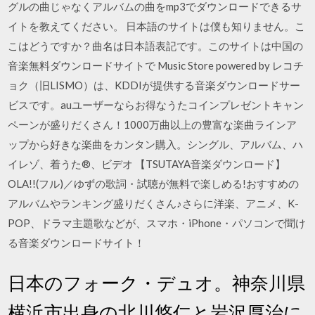
グルの曲じゃなくアルバムの曲をmp3でダウンロードできるサ
イトを教えてください。 日本語のサイトは僕も知りません。こ
こはどうですか？曲名は日本語表記です。このサイトは中国の
音楽無料ダウンロードサイトで Music Store powered by レコチ
ョク（旧LISMO）は、KDDIが提供する音楽ダウンロードサー
ビスです。auユーザーならお得なうたコインプレゼントキャン
ペーンが盛りだくさん！1000万曲以上の豊富な楽曲ラインア
ップから好きな楽曲をカンタン購入。シングル、アルバム、ハ
イレゾ、着うた®、ビデオ 【TSUTAYA音楽ダウンロード】
OLA!!(フル)／ゆずの歌詞・試聴が無料で楽しめる!おすすめの
アルバムやランキング盛りだくさん♪さらに洋楽、アニメ、K-
POP、ドラマ主題歌などが、スマホ・iPhone・パソコンで聞け
る音楽ダウンロードサイト！
日本のフォーク・デュオ。神奈川県
横浜市出身の北川悠仁と岩沢厚治に