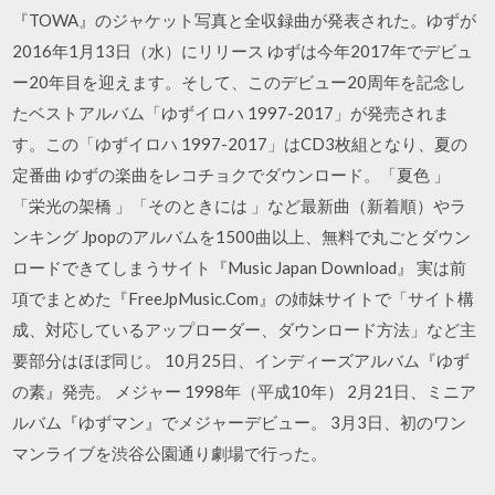
『TOWA』のジャケット写真と全収録曲が発表された。ゆずが
2016年1月13日（水）にリリース ゆずは今年2017年でデビュ
ー20年目を迎えます。そして、このデビュー20周年を記念し
たベストアルバム「ゆずイロハ 1997-2017」が発売されま
す。この「ゆずイロハ 1997-2017」はCD3枚組となり、夏の
定番曲 ゆずの楽曲をレコチョクでダウンロード。「夏色 」
「栄光の架橋 」「そのときには 」など最新曲（新着順）やラ
ンキング Jpopのアルバムを1500曲以上、無料で丸ごとダウン
ロードできてしまうサイト『Music Japan Download』 実は前
項でまとめた『FreeJpMusic.Com』の姉妹サイトで「サイト構
成、対応しているアップローダー、ダウンロード方法」など主
要部分はほぼ同じ。 10月25日、インディーズアルバム『ゆず
の素』発売。 メジャー 1998年（平成10年） 2月21日、ミニア
ルバム『ゆずマン』でメジャーデビュー。 3月3日、初のワン
マンライブを渋谷公園通り劇場で行った。