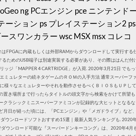
NeoGeo ng PCエンジン pce ニンテンド
テーション ps プレイステーション2 ps2
ースワンカラー wsc MSX msx コレコ
データはFPGAに内蔵もしくは外部RAMからダウンロードして実行する
続するためのUSB端子は別途実装する必要があり、その際ははんだ付
「MAPPER 4 CARTRIDGE」が入荷. 2020年3月21日 
エミュレターの続ネタゲームのＲＯＭの入手方法 通常スーパーファ
々なエミュレターやそれを動作させるべくＢＩＯＳもＵＰしてます。 Scr
ＲＯＭの置き場所まで行ったらタイトルの頭文字から検索をかけて所望
テンドークラシックミニスーパーファミコンが記録的な大ヒットとなる
ほど月日が経った頃には、「PCエンジン」や「メガドライブ」など
ダウンロードソフトおすすめ15選｜最新人気ランキングも. 2020年
でダウンロード可能な『スーパードンキーコング』は、2020年4