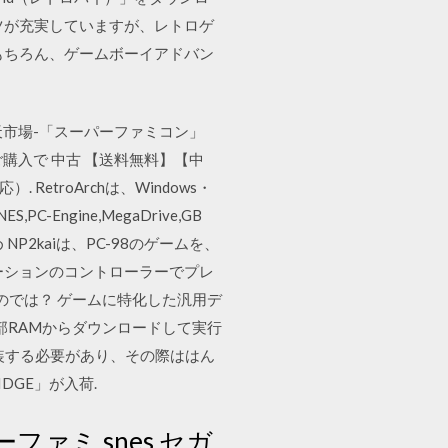
テンツが充実していますが、レトロゲ
もちろん、ゲームボーイアドバン
ム. 楽天市場-「スーパーファミコン」
購入で 中古 【送料無料】【中
etroArchは、Windows・
,PC-Engine,MegaDrive,GB
NP2kaiは、PC-98のゲームを、
ーションのコントローラーでプレ
のでは？ ゲームに特化した汎用デ
外部RAMからダウンロードして実行
実装する必要があり、その際ははん
DGE」が入荷.
ーファミ snes セガ