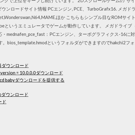
ングで上位をキープし続けています。 2Dスクロールゲームの サイ
ロードサイト情報 PCエンジン, PCE、TurboGrafx16. メガド
,Pocket,Wonderswan,N64,MAME,ほか こちらもシンプル目なROM
noeというエミュレータでゲームが動作しています。 メガドライ
4に対応・mednafen_pce_fast：PCエンジン、ターボグラフィクス-1
凍します。bios_template.hmodというフォルダができますのでhakchi
無料ダウンロード
ms version = 10.0.0.0ダウンロード
d babyダウンロードを提供する
のダウンロード
ード