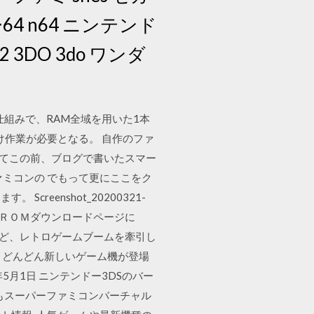
ー64 n64 ニンテンド
 3DO 3do ワンダ
仕組みで、RAM全域を用いた1本
け作業が必要となる。 自作のファ
でもってこの前、ブログで書いたスマー
ミコンの でもって更にここをク
eenshot_20200321-
もＲＯＭダウンロードページに
など、レトロゲームブームを牽引し
、どんどん新しいゲーム機が登場
5月1日 ニンテンドー3DSのバー
月もスーパーファミコンバーチャル