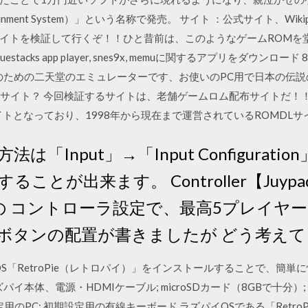
Entertainment System）」という名称で発売。 サイト ：公式サイト、W
イトを検証して行くぞ！！ひと昔前は、このようなゲームROMを
stacks app player, snes9x, memuに関するアプリをダウンロード 8/
ターのための二天堂のエミュレーターです、お使いのPC用で日本の伝
ってどんなサイト？ 今回検証するサイトは、老舗ゲームロム配布サイトだ
イトとなっており、1998年から現在まで運営されているROMDL
「Input」→「Input Configurat
ことが出来ます。 Controller【Juyp
の コントローラ設定で、最高5プレイヤ
ボタンの配置が書きましたが どう考えて
イOS「RetroPie（レトロパイ）」をインストールすることで、簡
イ本体、電源・HDMIケーブル; microSDカード（8GBで十分）
用のPC; 初期設定用の有線キーボード ラズパイOSである「Retr