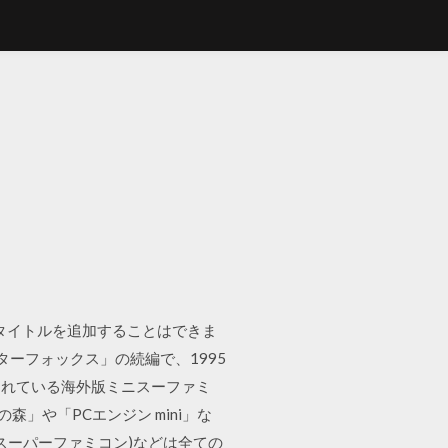
でタイトルを追加することはできま
ターフォックス」の続編で、1995
されている海外版ミニスーファミ
つの森」や「PCエンジン mini」な
(スーパーファミコン)などは全ての