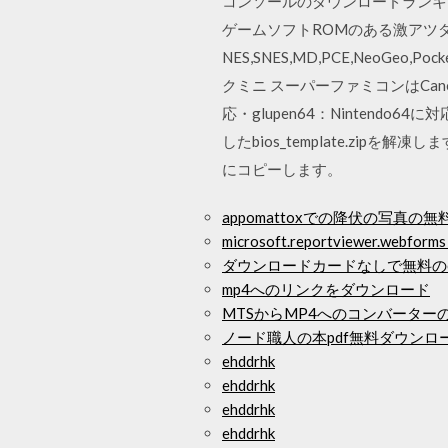
コンソールのダウンロードランキ
ゲームソフトROMのある激アツダウン
NES,SNES,MD,PCE,NeoGeo
クミニ スーパーファミコンはCa
応・glupen64：Nintendo6
したbios_template.zipを解
にコピーします。
appomattoxでの降伏の写真の
microsoft.reportviewer.webfor
ダウンロードカードなしで無料のc
mp4へのリンクをダウンロード
MTSからMP4へのコンバーター
ノード職人の本pdf無料ダウンロ
ehddrhk
ehddrhk
ehddrhk
ehddrhk