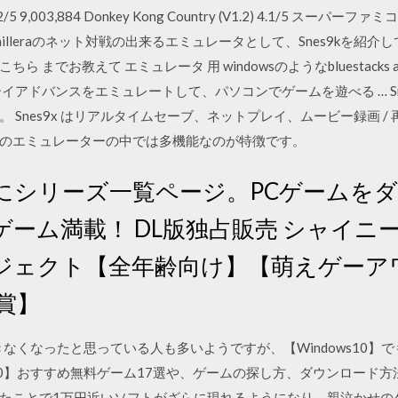
ld 4.2/5 9,003,884 Donkey Kong Country (V1.2) 4.1/5
illeraのネット対戦の出来るエミュレータとして、Snes9kを紹
お教えて エミュレータ 用 windowsのようなbluestacks app pla
アドバンスをエミュレートして、パソコンでゲームを遊べる … Snes
 Snes9x はリアルタイムセーブ、ネットプレイ、ムービー録画 
のエミュレーターの中では多機能なのが特徴です。
にシリーズ一覧ページ。PCゲームを
ーム満載！ DL版独占販売 シャイニ
ェクト【全年齢向け】【萌えゲーアワー
賞】
ができなくなったと思っている人も多いようですが、【Windows10
s10】おすすめ無料ゲーム17選や、ゲームの探し方、ダウンロード
たことで1万円近いソフトがざらに現れるようになり、親泣かせの