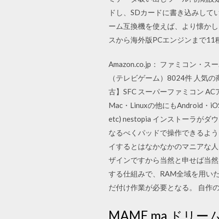
ドし、SDカードに書き込みしていき
ーム互換機を使えば、より懐かし
スから海外版PCエンジンまで1
Amazon.co.jp： ファミコン・
（テレビゲーム）8024件 人気
古】SFC スーパーファミコン AC
Mac・Linuxの他にもAndroid・iOS
etc) nestopia インスト
なるべくパッドで操作できるよう
イするとはなかなかのマニアな人
ザインですから当然と申せば当然で
する仕組みで、RAM全域を用いた
だ付け作業が必要となる。 自作のフ
MAME ma ドリー