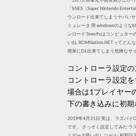
「SNES（Super Nintendo 
ウンロード出来てしまうヤバいサ
ミュレータ 用 windowsのようなblue
ンロード Snes9xはコンピュ
いね. ROMNation.NET
簡単にDL出来てしまう危険なサ
コントローラ設定の方法は
コントローラ設定をする
場合は1プレイヤー
下の書き込みに初期
2019年4月21日 実は、ラズパ
です。 さっそく設定してみた ラズパ
ミデータ吸い出しツール; 初期設定