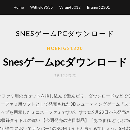
Home
Witfield9535
Valsin45012
Braner62301
SNESゲームPCダウンロード
HOERIG21320
Snesゲームpcダウンロード
19.11.2020
ら、スーファミ用のカセットを挿し込んで遊んだり、ダウンロードなど
、スーファミ用ソフトとして発売された3Dシューティングゲーム「ス
アップを用意したミニスーファミですが、すでに9月29日から発売
Edition」との収録タイトルの違い 【今週発売の注目製品】「あつまれ どうぶ
すが全てにおいてナンバー1のROMサイトと言えるでしょう。SFC