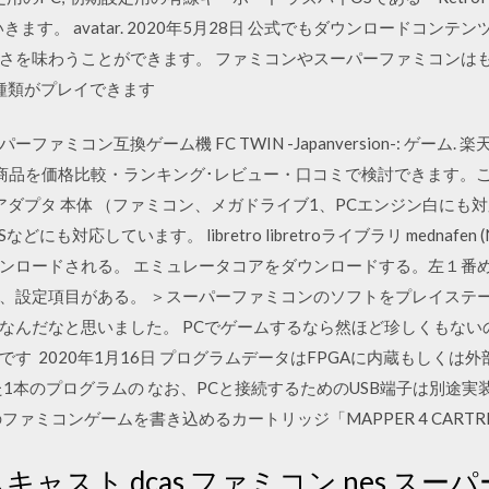
ます。 avatar. 2020年5月28日 公式でもダウンロードコン
さを味わうことができます。 ファミコンやスーパーファミコンは
1種類がプレイできます
スーパーファミコン互換ゲーム機 FC TWIN -Japanversion-: ゲー
の商品を価格比較・ランキング･レビュー・口コミで検討できます。ご
アダプタ 本体 （ファミコン、メガドライブ1、PCエンジン白にも対応）. R
などにも対応しています。 libretro libretroライブラリ mednafen (NES
ーラがダウンロードされる。 エミュレータコアをダウンロードする。左１番め 
、設定項目がある。 ＞スーパーファミコンのソフトをプレイステ
なんだなと思いました。 PCでゲームするなら然ほど珍しくもない
す 2020年1月16日 プログラムデータはFPGAに内蔵もしくは
1本のプログラムの なお、PCと接続するためのUSB端子は別途
ァミコンゲームを書き込めるカートリッジ「MAPPER 4 CARTRI
ムキャスト dcas ファミコン nes スーパ