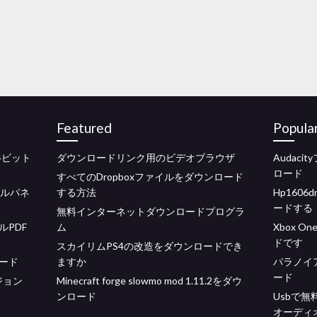
Featured
Popula
0 64ビット
ダウンロードリンク用のビデオブラウザ
Audaci
ロード
すべてのDropboxファイルをダウンロード
ロールパネ
する方法
Hp160
ードする
無料インターネットダウンロードプログラ
PDF
ム
Xbox O
ドです
スカイリムPS4の改造をダウンロードでき
ード
ますか
パラノイ
ード
ージョン
Minecraft forge slowmo mod 1.11.2をダウ
ンロード
Usbで
オーディ