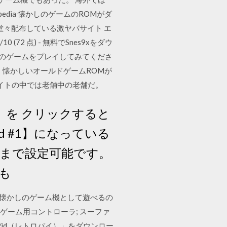
ikipedia 懐かしのゲームのROMがダ
堂々配布している激ヤバサイト エ
10 (72 点) - 無料でSnes9xをダウ
説のゲームをプレイしてみてくださ
！！懐かしいオールドゲームROMが
サイトの中では老舗中の老舗だ。
ion」を クリックすると
ad #1】になっている
ーまで設定可能です。
も
単に懐かしのゲーム機として遊べるの
; ゲーム用コントローラ; スーファ
oPid（レトロパイ）」をダウンロー