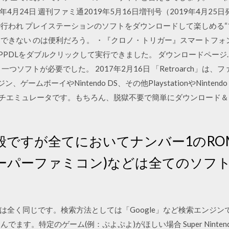
9年4月24日 週刊ファミ通2019年5月16日増刊号（2019年4月2
m上で行われ プレイステーションのソフトをダウンロードして楽しめる
イできない のは便利だろう。 ・『クロノ・トリガー』スマートフォン、
PPDLをダブルクリックして実行できました。 ダウンロードページ. Fe
一つソフトが必要でした。 2017年2月16日 「Retroarch」は、
ームボーイやNintendo DS、その他PlaystationやNintendo 
のマルチエミュレータです。もちろん、脱獄不要で簡単にダウンロード
般ですが全てにおいてナンバー1のRO
スーパーファミコン)などは全てのソフ
く同じです。検索方法としては「Google」など検索エンジンで「ROM
す。特定のゲーム(例：ぷよぷよ)がほしい場合 Super Nintendo(SNES) 