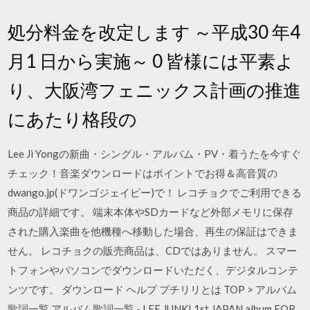
処分料金を改定します ～平成30 年4
月1 日から実施～ 0 皆様には平素よ
り、大阪湾フェニックス計画の推進
にあたり格段の
Lee Ji Yongの新曲・シングル・アルバム・PV・着うたを今すぐ
チェック！音楽ダウンロードはポイントでお得＆高音質の
dwango.jp(ドワンゴジェイピー)で！ レコチョクでご利用できる
商品の詳細です。 端末本体やSDカードなど外部メモリに保存
された購入楽曲を他機種へ移動した場合、再生の保証はできま
せん。 レコチョクの販売商品は、CDではありません。 スマー
トフォンやパソコンでダウンロードいただく、デジタルコンテ
ンツです。 ダウンロード ヘルプ プチリリとは TOP > アルバム
歌詞一覧 アルバム歌詞一覧 - LEE JUNKI 1st JAPAN album FOR