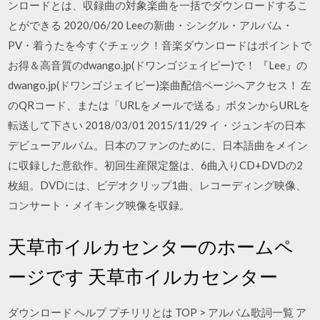
ンロードとは、収録曲の対象楽曲を一括でダウンロードするこ
とができる 2020/06/20 Leeの新曲・シングル・アルバム・
PV・着うたを今すぐチェック！音楽ダウンロードはポイントで
お得＆高音質のdwango.jp(ドワンゴジェイピー)で！ 『Lee』の
dwango.jp(ドワンゴジェイピー)楽曲配信ページへアクセス！ 左
のQRコード、または「URLをメールで送る」ボタンからURLを
転送して下さい 2018/03/01 2015/11/29 イ・ジュンギの日本
デビューアルバム。日本のファンのために、日本語曲をメイン
に収録した意欲作。初回生産限定盤は、6曲入りCD+DVDの2
枚組。DVDには、ビデオクリップ1曲、レコーディング映像、
コンサート・メイキング映像を収録。
天草市イルカセンターのホームペ
ージです 天草市イルカセンター
ダウンロード ヘルプ プチリリとは TOP > アルバム歌詞一覧 ア