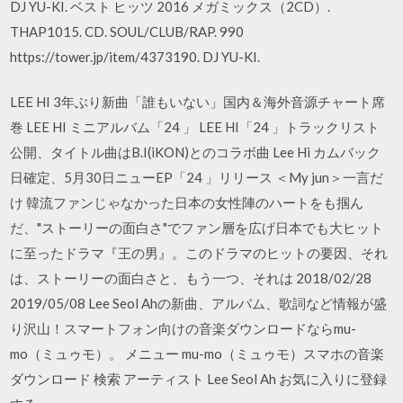
DJ YU-KI. ベスト ヒッツ 2016 メガミックス（2CD）.
THAP1015. CD. SOUL/CLUB/RAP. 990
https://tower.jp/item/4373190. DJ YU-KI.
LEE HI 3年ぶり新曲「誰もいない」国内＆海外音源チャート席
巻 LEE HI ミニアルバム「24 」 LEE HI「24 」トラックリスト
公開、タイトル曲はB.I(iKON)とのコラボ曲 Lee Hi カムバック
日確定、5月30日ニューEP「24 」リリース ＜My jun＞一言だ
け 韓流ファンじゃなかった日本の女性陣のハートをも掴ん
だ、"ストーリーの面白さ"でファン層を広げ日本でも大ヒット
に至ったドラマ『王の男』。このドラマのヒットの要因、それ
は、ストーリーの面白さと、もう一つ、それは 2018/02/28
2019/05/08 Lee Seol Ahの新曲、アルバム、歌詞など情報が盛
り沢山！スマートフォン向けの音楽ダウンロードならmu-
mo（ミュゥモ）。 メニュー mu-mo（ミュゥモ）スマホの音楽
ダウンロード 検索 アーティスト Lee Seol Ah お気に入りに登録