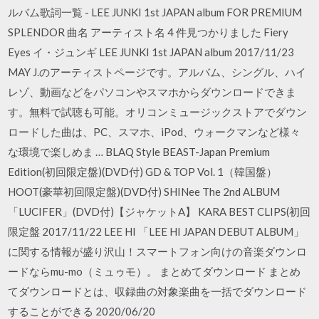
ルバム歌詞一覧 - LEE JUNKI 1st JAPAN album FOR PREMIUM
SPLENDOR 曲名 アーティスト名 4 件見つかりました Fiery
Eyes イ・ジュンギ LEE JUNKI 1st JAPAN album 2017/11/23
MAY J.のアーティストページです。アルバム、シングル、ハイ
レゾ、動画などをパソコンやスマホからダウンロードできま
す。無料で試聴も可能。オリコンミュージックストアでダウン
ロードした曲は、PC、スマホ、iPod、ウォークマンなど様々
な環境で楽しめま … BLAQ Style BEAST-Japan Premium
Edition(初回限定盤)(DVD付) GD & TOP Vol. 1（韓国盤）
HOOT(豪華初回限定盤)(DVD付) SHINee The 2nd ALBUM
「LUCIFER」(DVD付)【ジャケットA】 KARA BEST CLIPS(初回
限定盤 2017/11/22 LEE HI 「LEE HI JAPAN DEBUT ALBUM」
に関する情報が盛り沢山！スマートフォン向けの音楽ダウンロ
ードならmu-mo（ミュゥモ）。 まとめてダウンロード まとめ
てダウンロードとは、収録曲の対象楽曲を一括でダウンロード
することができる 2020/06/20