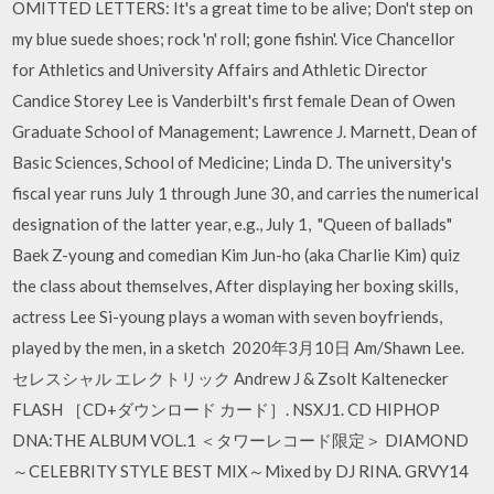
OMITTED LETTERS: It's a great time to be alive; Don't step on
my blue suede shoes; rock 'n' roll; gone fishin'. Vice Chancellor
for Athletics and University Affairs and Athletic Director
Candice Storey Lee is Vanderbilt's first female Dean of Owen
Graduate School of Management; Lawrence J. Marnett, Dean of
Basic Sciences, School of Medicine; Linda D. The university's
fiscal year runs July 1 through June 30, and carries the numerical
designation of the latter year, e.g., July 1, "Queen of ballads"
Baek Z-young and comedian Kim Jun-ho (aka Charlie Kim) quiz
the class about themselves, After displaying her boxing skills,
actress Lee Si-young plays a woman with seven boyfriends,
played by the men, in a sketch 2020年3月10日 Am/Shawn Lee.
セレスシャル エレクトリック Andrew J & Zsolt Kaltenecker
FLASH ［CD+ダウンロード カード］. NSXJ1. CD HIPHOP
DNA:THE ALBUM VOL.1 ＜タワーレコード限定＞ DIAMOND
～CELEBRITY STYLE BEST MIX～Mixed by DJ RINA. GRVY14