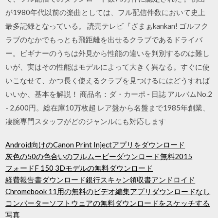
が1980年代以前の楽曲としては、フル配信件数において史上
最多記録となっている。 読売テレビ『ざまぁkankan! ゴルフク
ラブのなかでもっとも飛距離を出せるクラブであるドライバ
ー。ビギナーのうちは外見から性能の違いを判別するのは難し
いが、実はその性能はモデルによって大きく異なる。すぐに使
いこなせて、かつ長く使えるクラブを見つけるにはどうすれば
いいか、基本を解説！ 商品名：ダ・カーポ - 日誌 アルバムNo.2
- 2,600円。総在庫10万枚超 レア盤から名盤まで1985年創業、
凄腕専門スタッフがどのジャンルにも対応します
Android向けのCanon Print Injectアプリをダウンロード
灰色の50の色合いのフルムービーダウンロード無料2015
フォードF 150 3Dモデルの無料ダウンロード
経費報告書ダウンロード銀行スキャン領収書アンドロイド
Chromebook 11用の無料のビデオ編集アプリダウンロードなし
コンバーターソフトウェアの無料ダウンロードをスケッチする
写真