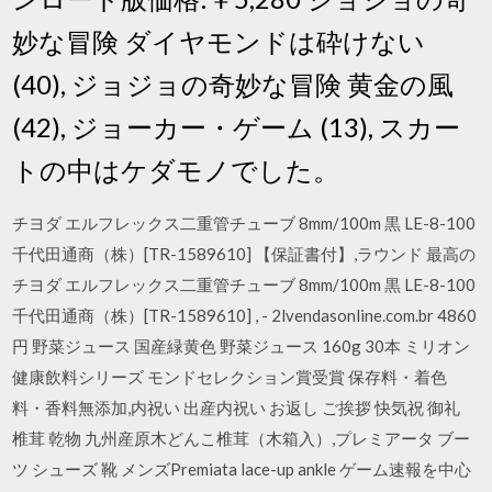
妙な冒険 ダイヤモンドは砕けない
(40), ジョジョの奇妙な冒険 黄金の風
(42), ジョーカー・ゲーム (13), スカー
トの中はケダモノでした。
チヨダ エルフレックス二重管チューブ 8mm/100m 黒 LE-8-100
千代田通商（株）[TR-1589610] 【保証書付】,ラウンド 最高の
チヨダ エルフレックス二重管チューブ 8mm/100m 黒 LE-8-100
千代田通商（株）[TR-1589610] , - 2lvendasonline.com.br 4860
円 野菜ジュース 国産緑黄色 野菜ジュース 160g 30本 ミリオン
健康飲料シリーズ モンドセレクション賞受賞 保存料・着色
料・香料無添加,内祝い 出産内祝い お返し ご挨拶 快気祝 御礼
椎茸 乾物 九州産原木どんこ椎茸（木箱入）,プレミアータ ブー
ツ シューズ 靴 メンズPremiata lace-up ankle ゲーム速報を中心