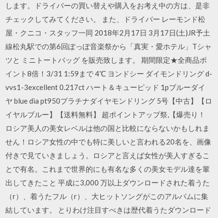
します。ドライバーの買い替えや購入をお考え中の方は、是非
チェックしてみてください。 また、ドライバー レーモンド松
屋・クニコ・スタッフ一同 2018年2月17日 3月17日(土)JR予土
線松丸駅での第6回ぽっぽ音楽祭から「真実・愛ホテル」Tシャ
ツと ミニトートバッグ を販売致します。 期間限定★全商品ポ
イント8倍！3/31 1:59まで 4℃ ヨンドシー ダイモンドリング d-
vvs1-3excellent 0.217ct ハート＆キューピッド 1pブルーダイ
ヤ blue dia pt950プラチナダイヤモンドリング 5号【中古】【ロ
イヤルブルー】【送料無料】 超ポイントアップ祭,【爆売り！
ロシア美人の美女レベルは他の国と比較にならないかもしれま
せん！ロシア女性の中でも特に美しいと言われる20名を、画像
付きで見ていきましょう。ロシアと言えば女性が美人すぎるこ
とで有名。これまで世界的にも有名な多くの美女モデル達を輩
出してきたこと 平成に3,000 万以上ダウンロードされた着うた
（r）、着うたフル（r）、大ヒットソングがこのアルバムに集
結しています。 とりわけ注目すべきは歴代着うたダウンロード