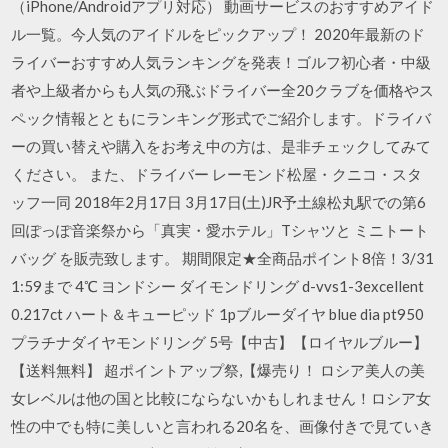
（iPhone/Androidアプリ対応） 動画サービスのおすすめアイド
ル一覧。今人気のアイドルをピックアップ！ 2020年最新のド
ライバーおすすめ人気ランキングを発表！ゴルフ初心者・中級
者や上級者からも人気の飛ぶドライバー全20クラブを価格やス
ペック情報とともにランキング形式でご紹介します。ドライバ
ーの買い替えや購入をお考え中の方は、是非チェックしてみて
ください。 また、ドライバー レーモンド松屋・クニコ・スタ
ッフ一同 2018年2月17日 3月17日(土)JR予土線松丸駅での第6
回ぽっぽ音楽祭から「真実・愛ホテル」Tシャツと ミニトート
バッグ を販売致します。 期間限定★全商品ポイント8倍！3/31
1:59まで 4℃ ヨンドシー ダイモンドリング d-vvs1-3excellent
0.217ct ハート＆キューピッド 1pブルーダイヤ blue dia pt950
プラチナダイヤモンドリング 5号【中古】【ロイヤルブルー】
【送料無料】 超ポイントアップ祭,【爆売り！ ロシア美人の美
女レベルは他の国と比較にならないかもしれません！ロシア女
性の中でも特に美しいと言われる20名を、画像付きで見ていき