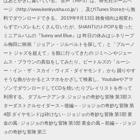
はあとがきに書いている。 音声（MP3）は、研究社ホームペ
ージ（http://www.kenkyusha.co.jp/）、及びiTunes Storeから無
料でダウンロードできる。 2019年9月13日 雑食傾向は相変わ
らずでハズレもたくさん引いたが、SHANTIのJ-POPを歌った
ミニアルバムの『Sunny and Blue』は 昨日の休みはシネリーブ
ル梅田に映画「ジョアン・ジルベルトを探して」と「ブルーノ
ート ジャズを超えて」を観に行ってきたの ジミヘンやジェー
ムス・ブラウンの真似をしてみたり、ビートルズの「ルーシ
ー・イン・ザ・スカイ・ウィズ・ダイヤモンド」から 踊りやす
そうな曲がかかるとスマホをかざして検索し、Youtubeやアマ
ゾンでダウンロードしてCDを焼いたりプレイリストを作って
利用する。 ダブルークアンタ. ジョジョの奇妙な冒険 第3部ス
ターダストクルセイダース～後編～ · ジョジョの奇妙な冒険 第
4部 ダイヤモンドは砕けない · ジョジョの奇妙な冒険 第5部 黄
金の風 · ジョジョの奇妙な冒険 第5部 黄金の風～前編～ · ジョジ
ョの奇妙な冒険 第三