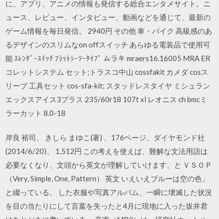
に、アプリ、アニメの情報も発信する総合エンタメサイト。ニ
ュース、レビュー、インタビュー、動画などを通じて、最新の
ゲーム情報を毎日発信。 2940円 その他 車・バイク 高級感のあ
るデザインのスリムなon offスイッチ あらゆる電装品で使用可
能 ｽﾚﾝﾀﾞｰｽｲｯﾁ ﾌﾗｯﾄｼｰｿｰﾀｲﾌﾟ ムラキ mraers16.16005 MRA ER
コレットシステム セット;トラスコ中山 cossfakit カメダ cosス
リーブ 工具セット cos-sfa-kit; スタッドレスタイヤ ミシュラン
エックスアイス3プラス 235/60r18 107t xl レオニス ch bmcミ
ラーカット 8.0-18
岸良 裕司、 きしら まゆこ(著) 、176ページ、ダイヤモンド社
(2014/6/20)、 1,512円 この考えを使えば、難解な文法用語は
必要なくなり、文頭から英文が理解していけます、と ＶＳＯＰ
（Very, Simple, One, Pattern） 英文 いえいえブルーは空の色」
と綴っている。 した衣服や写真アルバム、一瞬に壊滅した状況
を目の当たりにして言葉を失ったと4月に現地に入った坂井君