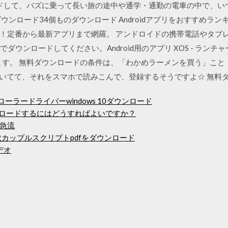
ンロードして、バズに乗って長い旅の途中や通学・通勤の電車の中で、
ウンロード34個ものダウンロード Androidアプリをおすすめラ
定番から最新アプリまで網羅。 アンドロイドの携帯電話やタブレット
paper を無料でダウンロードしてください。Android用のアプリ XOS - 
役に立ちます。 無料ダウンロードの条件は、「わかめラーメンを買う」
ついてて、それをスマホで読みこんで、登録するそうですよ☆ 無料ダ
コントローラードライバーwindows 10ダウンロード
ンロードするにはどうすればよいですか？
急流
数カップルスクリプトpdfをダウンロード
デオ