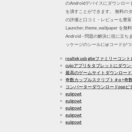
のAndroidデバイスにダウ
を潰すことができます。 無料のダ
の評価と口コミ・レビューも豊富！
Launcher, theme, wall
Android - 問題の解決に
ッケージのシールにqrコードが
realtek usb gbeファミリー
cujoアプリをタブレットにダウ
最高のゲームサイトダウンロード
奇数カップルスクリプト＃q =奇
コンバーターダウンロードpspビ
eulgowt
eulgowt
eulgowt
eulgowt
eulgowt