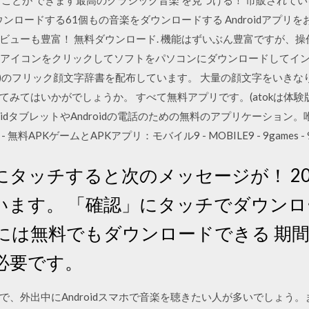
ことが できます最高のクラシック音楽 を見つける！ 市販されて
ウンロードする61個もの音楽をダウンロードする Androidアプ
ビューも豊富！ 無料ダウンロード. 機能はずいぶん豊富ですが、操
ド」アイコンをクリックしてソフトをパソコンにダウンロードしてイ
)のフリック顔文字辞書を配布しています。 大量の顔文字をいきな
てはいかがでしょうか。 すべて無料アプリです。(atokは体験版) 
ndroidタブレットやAndroidの電話のための無料のアプリケーション。
APKゲームとAPKアプリ：モバイル9 - MOBILE9 - 9games - 9
タッチすると次のメッセージが！ 2014
います。 「確認」にタッチでダウンロ
には無料でもダウンロードできる 期
必要です。
で、外出中にAndroidスマホで音楽を聴きたい人が多いでしょう