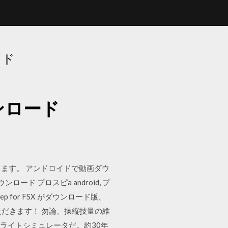
ード
ンロード
ます。 アンドロイドで動画ダウ
 プロスピa android, プ
tep for FSX がダウンロード版、
いただきます！ 勿論、操縦技量の維
めるフライトシミュレータだ。約30年