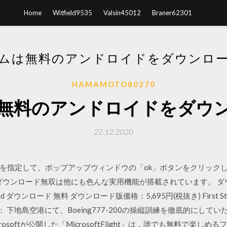
Home
Witfield9535
Valsin45012
Braner62301
ムは無料のアンドロイドをダウンロ
HAMAMOTO80270
無料のアンドロイドをダウ
22.12.2020
を指定して、ポップアップウィンドウの「ok」ボタンをクリックし
ウンロード無双は他にも色んな実用機能が搭載されています。 ダウンロード
droid ダウンロード 無料 ダウンロード版価格：5,695円(税抜き) First S
： 下地島空港にて、Boeing777-200の操縦訓練を徹底的にして
osoftが公開した「MicrosoftFlight」は，誰でも無料で楽し