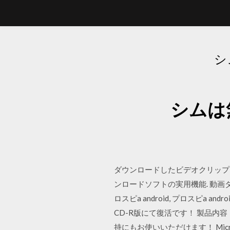
シ
シムは
ダウンロードしたビデオクリップ
ンロードソフトの実用機能. 動画ダ
ロスピa android, プロスピa an
CD-R版にて復活です！ 製品内容
持にもお使いいただけます！ Micr