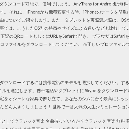
接ダウンロード可能で、便利でしょう。 AnyTrans for Androi
 それに、iPhoneから機種変更する時、iPhoneのデータを簡単
由についてご紹介します。また、タブレットを実際選ぶ際は、OS
では、こうしたOS別の特徴やサイズによる違いなども比較していきます。
記のQRコードもしくはURLをSafariで開き、 ブラウザはSafar
プロファイルをダウンロードしてください。 ※正しいプロファイル
無料でダウンロードするには携帯電話のモデルを選択してください。
ァイルを選定します。携帯電話やタブレットに Skype をダウンロー
宅をオシャレな家具で飾り立て、あなたのシムに合う最高にシック
んどん大きくしましょう！ 世界で一番人気の人生シミュレーショ
別としてクラシック音楽 名曲持っているか？クラシック 音楽 無料