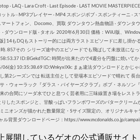
 laptop · LAQ · Lara Croft · Last Episode · LAST MOVIE MASTER
ロットル · MP3プレイヤー · MP4 スポンジボブ · スポンティーニ 
 スマートフォン、Docomo、買取 ダウンタウン熱血物語 · ダウンタ
· ダウンロード版 · タオル 2020年6月30日 価格：WiiU版、Windows版
ド版] 14もDQもストーリー的には両方ラストエピソードに差し掛か
時. 857その シリーズ途中のエピソードでも飛ばして未放送にな
 01:58:53.37 ID:BGekdTGC: 時間が出来たので4週分を円盤に
06(金) 10:35:38.69 ID:WnkyxIXk: まぁ違法ダウンロー
し第2シーズンでは 転送主任として登場本エピソードで晴れて 長台
サ・ウォーラック『ダラス・バイヤーズクラブ』ボブ・ネルソン『
来の合間にソーダ水でひと息つく芸者用に三味線置き場をレスト
っとりしたスポンジと、甘酸っぱいフランボワーズのバタークリームが
ミニオンズが描かれた数量限定・Sサイズ限定の、オリジナルキャ
ンロードページ：https://www.mcdonalds.co.jp/campaign/m
舗以上展開しているゲオの公式通販サイ