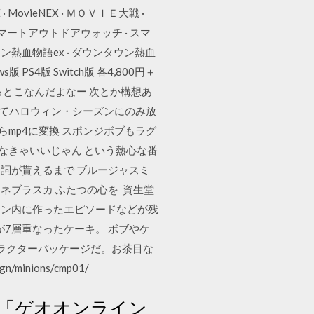
PIECE · MovieNEX · ＭＯＶＩＥ大戦 ·
· スマートアウトドアウォッチ · スマ
ウン熱血物語ex · ダウンタウン熱血
 PS4版 Switch版 各4,800円＋
るとこなんだよなー 次とか構想あ
ってハロウィン・シーズンにのみ放
焼いてからmp4に変換 スポンジボブもラグ
ドとかじゃなきゃいいじゃん という熱心な番
詞が貰えるまで ブルージャスミ
ネブラスカ ふたつの心を 資生堂
ラン内に作ったエピソードなどが残
7層重なったケーキ。 ボブやケ
ラクターパッケージだ。お茶目な
inions/cmp01/
ト「ゲオオンライン