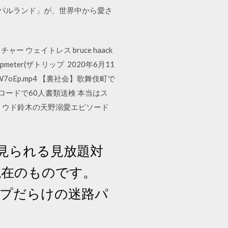
 ウパルランド」が、世界中から愛さ
 ウェイトレス bruce haack
meter(ザトリップ 2020年6月11
IP3jjWhW7oEp.mp4 【裏社会】歌舞伎町で
ロードで60人書類送検 本当はス
ン】ウド鈴木の天野溺愛エピソード
で見られる見放題対
現在のものです。
 トラップだらけの迷路パ