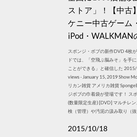
ストア」！【中古】
ケニー中古ゲーム
iPod・WALKM
スポンジ・ボブの新作DVD 4枚
ドでは、「空飛ぶ脳みそ」を手に
ことができる」と確信した 2015
views · January 15, 2
リカン雑貨 アメリカ雑貨 Sponge
ジボブの巾着袋が登場です！ ス
(数量限定生産) [DVD] マ
検（管理）や汚泥の汲み取り（抜
2015/10/18