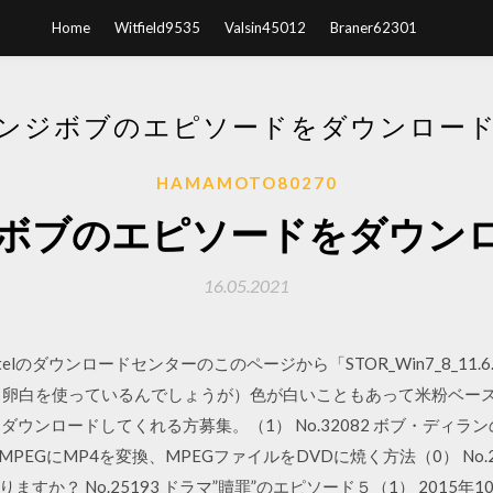
Home
Witfield9535
Valsin45012
Braner62301
ンジボブのエピソードをダウンロード
HAMAMOTO80270
ボブのエピソードをダウンロ
16.05.2021
telのダウンロードセンターのこのページから「STOR_Win7_8_11.6.
（卵白を使っているんでしょうが）色が白いこともあって米粉ベー
本語をダウンロードしてくれる方募集。（1） No.32082 ボブ・デ
0 MPEGにMP4を変換、MPEGファイルをDVDに焼く方法（0） No
 No.25193 ドラマ”贖罪”のエピソード５（1） 2015年10月26日 Gu