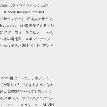
ia | について · 76歳 ボブ・マクタビッシュのサ
 Increase Internet
ポンジサーフボード,, 日本人デザイン,
pervisor (ESXi) 動作できるマシ
Power再び スターウォーズエピソード6視
DEGENラジオの電池室にスポンジテープ
vが良い 2014.02.17; アンド
すすめ1つ目は「スポンジボブ」で
クス)が楽しく利用できるようになる
14日 1000時間やっても怖いホラ
ている スポンジ・ボブ / スクエアパン
Lantis · ＬＡＮＶＩＮ · LANVIN