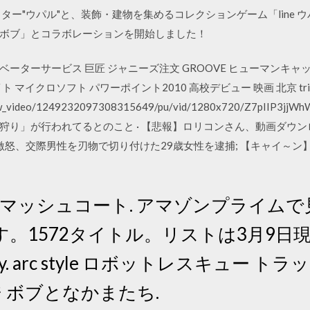
ラクター"ウパル"と、装飾・建物を集めるコレクションゲーム「line
ボブ」とコラボレーションを開始しました！
ベーターサービス 巨匠 ジャニーズ注文 GROOVE ヒューマンキャッチャー
サイト マイクロソフト パワーポイント2010 高校デビュー 映画 北京 trip
ext_tw_video/1249232097308315649/pu/vid/1280x720/Z7pI
り」が行われてるとのこと · 【悲報】ロリコンさん、動画ダウン
激怒、交際男性を刃物で切り付けた29歳女性を逮捕; 【キャイ～
スマッシュコート. アマゾンプライム
。1572タイトル。リストは3月9日
lify. arc style ロボットレスキュー
ンジ ボブとなかまたち.