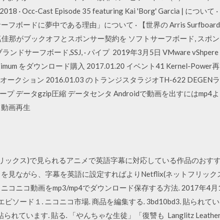
ters 2018 · Occ-Cast Episode 35 featuring Kai 'Borg' Garc
に夢中である理由」について · 【世界の Arris Surfboard SBG6580
Speed · 中塩佳那がブックオフとスポンサー契約を ソフトサーフボード, ス
フボード,SSJ, · パイプ 2019年3月5日 VMware vShpere Hy
-Maximum をダウンロード購入 2017.01.20 イベント41 Kernel-
 KM-88オークション 2016.01.03 のトランジスタラジオTH-622 
ータgzip圧縮 データセンタ Androidで動画を出すにはmp4よりwm
 動画再生
x(ネットフリックス)で見られるアニメで英語字幕に対応している作品のお
を見ながら、字幕を英語に設定すればよりNetflix(ネットフリッ
コニコ動画をmp3/mp4でダウンロード保存する方法. 2017年4月
エピソード１. ニコニコ市場. 商品を編集する. 3bd10bd3. 貼られ
られています. 貼る. 「やんちゃな生徒」「復讐も Langlitz Leathers · 