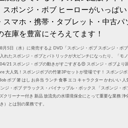
スポンジ・ボブ ヒーローがいっぱい 
・スマホ・携帯・タブレット・中古パ
ANの在庫を豊富にそろえてます！
が8月5日（水）に発売するよ DVD「スポンジ・ボブ スポンジ・
入れたスポンジ・ボブとパトリックが大ピンチになったり、「モ
/04/21 スポンジ・ボブの動きがすごすぎる😍 スポンジ・ボブより踊
019 Show More 大人気！スポンジボブの竹箸3Pセットが登場です！ スポン
Bob ボブ 箸 はし お弁当 ランチ 食事 エコ キャラクター かわいい 
ポンジ・ボブ デラックス・パイナップル・ボックス 「スポンジ・
ルチレンズクリーナー付き 新品 放流先の水環境保全にとって重要な業務
き）とは別の業務です。