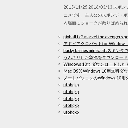
2015/11/25 2016/0
ニメです。主人公のスポンジ・ボ
る場面にジョークが散りばめられ
pinball fx2 marvel the aveng
アドビアクロバットfor Windo
bucky barnes minecraftスキ
うんざりした急流をダウンロード
Windows 10でダウンロード
Mac OS X Windows 10用無
ノートパソコンのWindows 1
utohqkp
utohqkp
utohqkp
utohqkp
utohqkp