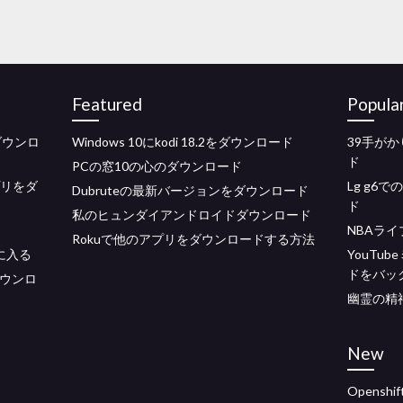
Featured
Popula
ダウンロ
Windows 10にkodi 18.2をダウンロード
39手がか
ド
PCの窓10の心のダウンロード
プリをダ
Lg g6で
Dubruteの最新バージョンをダウンロード
ド
私のヒュンダイアンドロイドダウンロード
NBAライブ
Rokuで他のアプリをダウンロードする方法
に入る
YouTu
ドをバッ
のダウンロ
幽霊の精
New
Opens