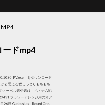
MP4
ードmp4
0.1030_PV.exe」をダウンロード
スかと思える程しっとりもちもち
ィランのノーベル賞受賞は、ベトナム戦
.29431 フラワーアレンジ用のオア
dauskas - Round One,