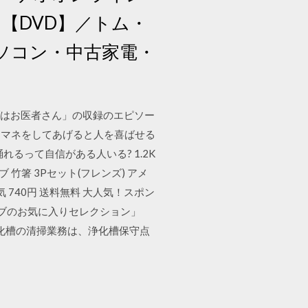
【DVD】／トム・
ソコン・中古家電・
ボブはお医者さん」の収録のエピソー
ノマネをしてあげると人を喜ばせる
れるって自信がある人いる? 1.2K
ジボブ 竹箸 3Pセット(フレンズ) アメ
人気 740円 送料無料 大人気！スポン
ボブのお気に入りセレクション」
 浄化槽の清掃業務は、浄化槽保守点