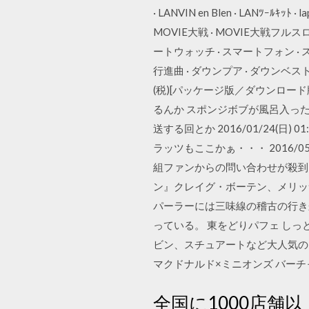
· LANVIN en Blen · LANﾂｰﾙｷｯﾄ ·
MOVIE大戦 · MOVIE大戦フルス
ートウォッチ · スマートフォン ·
行進曲 · ダウンプア · ダウンベスト 
(税)[パッケージ版／ダウンロー
るんか スポンジボブが風呂入った
送する回とか 2016/01/24(日)
ラッツもここかぁ・・・ 2016/05/
組ファンからの問い合わせが殺到
ン』クレイグ・ボーテン、メリッ
パーラーには三味線の稽古の行き
っている。 東をどりパフェ し
ビン、スチュアートなど大人気の
マクドナルド×ミニオンズ バーチャル背景ダウ
全国に1000店