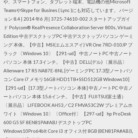
や、スマートフォン、タブレット端末、電話機の他Microsoft
TeamsやSkype for Busines ( Lync )にも対応しています。 バージ
ョン 8.4 | 2014 年6 月| 3725-74610-002 スタートアップガイ
ド Polycom® RealPresence Collaboration Server 800s, Virtual
Edition 中古デスクトップPC 中古デスクトップパソコン ゲーミ
ング 本体。【中古】MSI(エムエスアイ) VR One 7RD-010JP ブ
ラック 〔Windows 10〕 【291-ud】 中古ノートPC 中古ノート
パソコン 本体 17.3インチ。【中古】DELL(デル) 〔展示品〕
Alienware 17 R5 NA87E-8NL [ゲーミングPC 17.3型ノートパソ
コン Core i7 メモリ16GB HDD1TB+SSD512GB Windows10]
【291-ud】 [17.3型ノートパソコン 本体] 中古ノートPC 中古ノ
ートパソコン 本体 15.6インチ。【中古】FUJITSU(富士通）
〔展示品〕 LIFEBOOK AH53／C2 FMVA53C2W プレミアムホ
ワイト 〔Windows 10〕 〔Office付〕 【297-ud】 hp ProDesk
600 G5 SF 8EN81PA#ABJ デスクトップPC
Windows10Pro64bit Core i3 オフィス付 8GB (8EN81PA#ABJ),