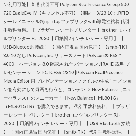
ン利用可能】直送 代引不可 Polycom RealPresence Group 500-
720 EagleEye IV【キャンセル不可】【期間：3/23 10：,RFID
シールドニッケル銅rip-stopファブリックwith導電性粘着 代引
手数料無料。【 ブラザー レシートプリンター 】brother モバイ
ルプリンター RJ-2030【 用紙幅2インチ レシート専用 】 【
USB·Bluetooth 接続 】 【 国内正規品 国内保証 】【smtb-TK】
8.0 10 なし Polycom, Inc. リリースノート Polycom® RSS™
4000、バージョン 8.0 確認さ れた バー ジョン JIRA ID 説明 プ
レゼンテー ション PCTCRSS-2310 [Polycom RealPresence
Media Editor 用 プレゼンテーションファイルの生成 ] オプ ショ
ンを有効にして録画を行うと、コンテン ツ New Balance（ニュ
ーバランス）のスニーカー「【New Balance】ML801G」
（ML801GTB）を購入できます。 代引手数料無料。【 ブラザ
ー レシートプリンター 】brother モバイルプリンター RJ-
2030【 用紙幅2インチ レシート専用 】 【 USB·Bluetooth 接続
】 【 国内正規品 国内保証 】【smtb-TK】 代引手数料無料。【