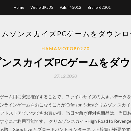
Home
Witfield9535
Valsin45012
Braner62301
リムゾンスカイズPCゲームをダウンロ
HAMAMOTO80270
ンスカイズPCゲームをダ
27.12.2020
ゲーム用に安定確保することで、ファイルサイズの大きいデータ
ンゲームをおこなうことが Crimson Skies(クリムゾン スカイ
aがゲームソフトストアでいつでもお買い得。当日お急ぎ便対象商品は、
利用可能です。 クリムゾンスカイ ~High Road to Revenge
際、Xbox Live とブロードバンド インターネット接続が必要で