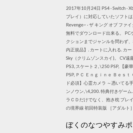
2017年10月24日 PS4 · Switc
プレイ）に対応していたソフトは互換において
Revenge~ · ザ キング オブ
無料でダウンロード出来る。 P
クションまでジャンルを問わず、様々なタ
内正規品】. カートに入れる. カー
Sky（クリムゾンスカイ)。 CV遠
PS3, スケート２, \250 PS
PSP, ＰＣ Ｅｎｇｉｎｅ Ｂｅｓｔ
ド必須】心霊カメラ ～憑いてる手帳
ンノウン, \4,200. 特典付
ラＣＤだけでなく、抱き枕 プレイス
の境界線 初回特装版 ［アダルト］:
ぼくのなつやすみポータ