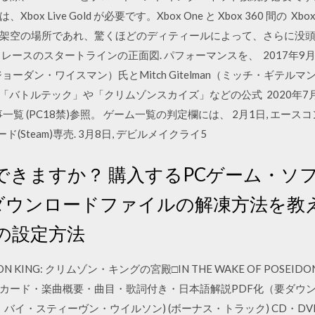
Live Gold が必要です。Xbox One と Xbox 360 間の Xbox 
架空の場所であれ、驚くほどのディティールによって、さらに没
の Forza レースのスタートラインの正面図. パフォーマンスを、 2017年9月1日 H
n（ジョーダン・ワイスマン）氏とMitch Gitelman（ミッチ・ギテルマ
ゲーム「バトルテック」や「クリムゾンスカイズ」などの公式 2020年7月
覧 (PC18禁)参照。 ゲーム一覧の判定欄には、 2月1日, エース
ロード(Steam)専売. 3月8日, デビルメイクライ5
できますか？ 購入するPCゲーム・ソ
 ダウンロードファイルの解凍方法を教え
の設定方法
RIMSON KING: クリムゾン・キングの宮殿□IN THE WAKE OF PO
カード・楽曲概要・曲目・歌詞付き・日本語解説PDF化（要ダウン
・バイ・スティーヴン・ウイルソン) (ボーナス・トラック) CD・