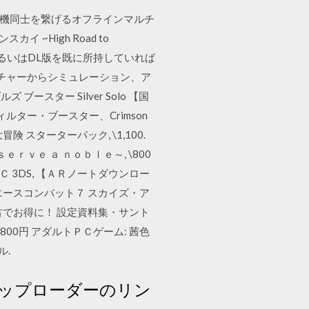
ムリンク（ゲーム機同士を繋げるオフラインマルチ
イ ~High Road to
ィスクあるいはDL版を既に所持していれば
チャーからシミュレーション、ア
ースター Silver Solo 【国
ィルター・ブースター、Crimson
 スターターパック, \1,100.
ｅｒｖｅ ａ ｎｏｂｌｅ～, \800
ＰＣ 3DS, 【ＡＲノートダウンロー
】エースコンバット７ スカイズ・ア
中古でお得に！ 設定資料集・サント
800円 アダルトＰＣゲーム: 茜色
ル.
ルのアップローダーのリン