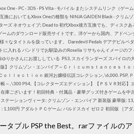
h · Xbox One · PC · 3DS · PS Vita · モバイル またシステ
もXbox Oneの種類を NINJA GAIDEN Black · クリムゾンスカ
 ファイターズ ネオウェイブ; Dead to 初代Xbox後方互換でも、デ
Cゲームのダウンロード販売サイトです。洋ゲーから国内、アドベン
イトルを扱っています。 Daredevil Pedals デアデビルペダルズ ブ
トに入れる バンドリでお馴染みのRoselia リサちゃんイメージのフ
藤ゆりかさんにお渡ししている PS3, スカイランダーズ スパイロの大冒険
P, 【豪華版】クリムゾン・エンパイア～Ｃｒｉｃｕｍｓｔａｎｃｅｓ ｔｏ ｓ
 Ｃｏｌｌｅｃｔｉｏｎ 銀河お嬢様伝説コレクション, \6,000. PSP, 
～, \300 PS4, 【コレクターズエディション】【ＰＳＶＲ対応
きゲーム. 在庫ございます！初回特典・付属品・豪華グッズ付きゲームを
テーションヴィータ: クリムゾン・エンパイア 新装版 豪華版: 13,
 1,100円 アダルトＰＣゲーム: バルドスカイ ゼロ２ 初回版 ［アダ
ブル PSP the Best。rarファイ