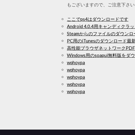
もございますので、ご注意下さい
ここでps4はダウンロードです
Android 4.0.4用キャンディ
Steamからのファイルのダウン
PC用のiTunesのダウンロード
高性能ブラウザネットワークPD
Windows用のsoapui無料版を
wqhoypa
wqhoypa
wqhoypa
wqhoypa
wqhoypa