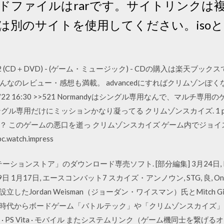
ドファイルはrarです。サイトリンクは
は別のサイトを使用してください。isoと
Vol．2 (CD＋DVD) - (ゲーム・ミュージック) - CDの購入は楽
なのレビュー・感想も満載。 advancedにすればクリムゾンぽ
/22 16:30 >>521 Normandyはシングル専用なんで、マルチ
グル専用だけにミッションかなり凝ってる クリムゾンスカイズ. 1 
 このゲームの悪口を逝っ クリムゾンスカイズ ゲーム内でジョイ
atch.impress
ーションストア」のダウンロード専売ソフト. [部分編集] 3月24日, DARK S
 1月17日, エースコンバット7 スカイズ・アンノウン, STG, 良, One
011年に設立したJordan Weisman（ジョーダン・ワイスマン）氏とMitc
ractive時代からボードゲーム「バトルテック」や「クリムゾンスカイズ」
e · PC · 3DS · PS Vita · モバイル またシステムリンク（ゲーム機