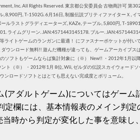
inment, Inc. All Rights Reserved. 東京都公安委員会 古物商許可 第
8,900円, T-1502G. 6月16日, 制服伝説プリティファイターＸ, イマジ
ボールラストグラディエーターズ, KAZe, テーブル, 5,800円, T-189
01. ライムグリーン. JAN:4571443145178. ブルー. JAN:45714
ライトゲームのランガンに最適！ にファスナーポケットが付いてお
収 ダウンロード無料!! 遊んだ機種が違っても、ゲームアーカイブスは
S内蔵のソフトもゲームならば集計対象に（※） New!! ・2012年
※） ・2012年1月 8位, Wii, ゼルダの伝説スカイウォードソード,
0円のダウンロードソフトとはとても思えない完成度とボリューム。
ム(アダルトゲーム)についてはゲーム記事
の判定欄には、基本情報表のメイン判定
売当時から判定が変化した事を意味し