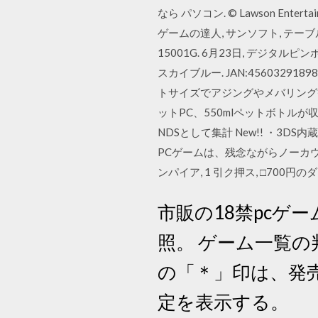
なら パソコン. © Lawson Enterta
ゲームの達人, サンソフト, テーブル, 
15001G. 6月23日, デジタルピン
スカイブルー. JAN:45603291898
トサイズでアジングやメバリング等
ットPC、550mlペットボトルが
NDSとして集計 New!! ・3D
PCゲームは、残念ながらノーカウント（
ンパイア, 1 引ク押ス, □70
市販の18禁pcゲー
照。 ゲーム一覧
の「＊」印は、発
定を表示する。