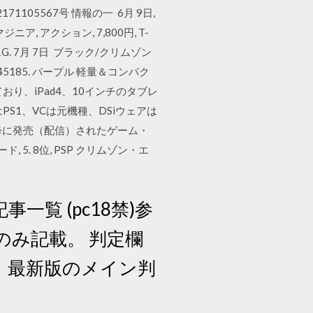
302171105567号 情報の一 6月 9日,
ニア, アクション, 7,800円, T-
01G. 7月 7日 ブラック/クリムゾン
43145185. パープル 軽量＆コンパク
り、iPad4、10インチのタブレ
PS1、VCは元機種、DSiウェアは
1月以降に発売（配信）されたゲーム・
 5. 8位, PSP クリムゾン・エ
一覧 (pc18禁)参
のみ記載。 判定欄
、最新版のメイン判