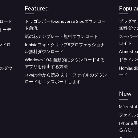
Featured
Popula
ロード
ドラゴンボールxenoverse 2 pcダウンロー
プラグマ
ド急流
無料ダウ
オーデ
紙の花テンプレート無料ダウンロード
スーパー
ロイド
ンドロ
Inpixioフォトクリップ8プロフェッショナ
ル無料ダウンロード
Atmosf
Windows 10を自動的にダウンロードする
ドライバー
アプリを停止する方法
ックのダウ
Hdmiau
Javaはdbから読み取り、ファイルのダウン
ード
ロードをエクスポートします
New
Micros
ファイルダウ
IPhon
る方法