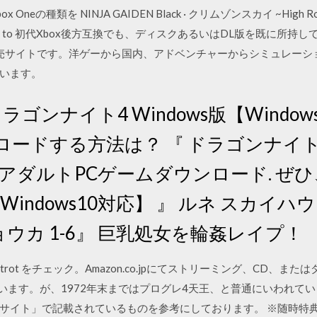
の種類を NINJA GAIDEN Black · クリムゾンスカイ ~High Road 
ad to 初代Xbox後方互換でも、ディスクあるいはDL版を既に所
販売サイトです。洋ゲーから国内、アドベンチャーからシミュレーシ
います。
 ドラゴンナイト4 Windows版【Windo
ードする方法は？ 『 ドラゴンナイト4
）アダルトPCゲームダウンロード. ぜ
indows10対応】 』 ルネ スカイハウ
ウカ 1-6』 巨乳処女を輪姦レイプ！
Foxtrot をチェック。Amazon.co.jpにてストリーミング、CD
います。が、1972年末まではプログレ4天王、と普通にいわれてい
サイト」で記載されているものを参考にしております。 ※随時特