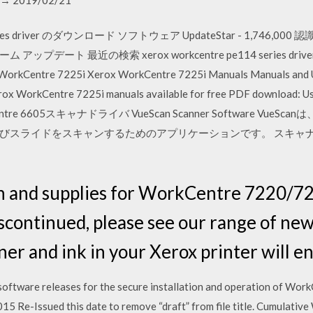
 series driver のダウンロード ソフトウェア UpdateStar - 1,746,00
デート 最近の検索 xerox workcentre pe114 series driver 20
r WorkCentre 7225i Xerox WorkCentre 7225i Manuals Manuals and 
ox WorkCentre 7225i manuals available for free PDF download: Use
rkCentre 6605スキャナドライバ VueScan Scanner Software VueSc
びスライドをスキャンするためのアプリケーションです。 スキャ
n and supplies for WorkCentre 7220/72
scontinued, please see our range of ne
r and ink in your Xerox printer will en
 software releases for the secure installation and operation of W
5 Re-Issued this date to remove “draft” from file title. Cumulati