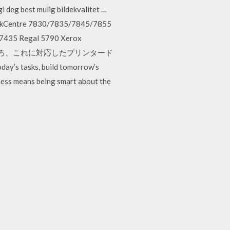
i deg best mulig bildekvalitet …
orkCentre 7830/7835/7845/7855
435 Regal 5790 Xerox
したところ、これに対応したプリンタード
s tasks, build tomorrow’s
ess means being smart about the