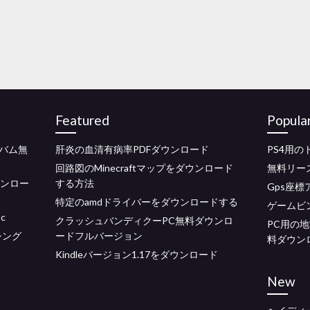
Featured
Popula
バム無
肝炎の血清有病率PDFダウンロード
PS4用
回路図のMinecraftマップをダウンロード
無料リー
ウンロー
する方法
Gps座
特定のamdドライバーをダウンロードする
ゲームビ
c
クラッシュバンディクーPC無料ダウンロ
PC用の
シング
ードフルバージョン
料ダウン
Kindleバージョン1.17をダウンロード
New