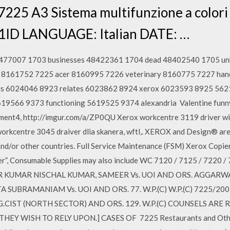
25 A3 Sistema multifunzione a colori
ID LANGUAGE: Italian DATE: …
48477007 1703 businesses 48422361 1704 dead 48402540 1705 
s 8161752 7225 acer 8160995 7226 veterinary 8160775 7227 ha
ds 6024046 8923 relates 6023862 8924 xerox 6023593 8925 562
9566 9373 functioning 5619525 9374 alexandria Valentine funny
nt4, http://imgur.com/a/ZP0QU Xerox workcentre 3119 driver win
orkcentre 3045 draiver dlia skanera, wftl,. XEROX and Design® ar
and/or other countries. Full Service Maintenance (FSM) Xerox Copier
ser”, Consumable Supplies may also include WC 7120 / 7125 / 7220 /
ER KUMAR NISCHAL KUMAR, SAMEER Vs. UOI AND ORS. AGGARWAL
A SUBRAMANIAM Vs. UOI AND ORS. 77. W.P.(C) W.P.(C) 7225/
G.CIST (NORTH SECTOR) AND ORS. 129. W.P.(C) COUNSELS ARE
 WISH TO RELY UPON.] CASES OF 7225 Restaurants and Other