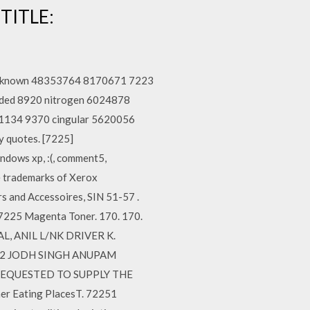
 TITLE:
unknown 48353764 8170671 7223
nded 8920 nitrogen 6024878
1134 9370 cingular 5620056
 quotes. [7225]
dows xp, :(, comment5,
e trademarks of Xerox
s and Accessoires, SIN 51-57 .
 7225 Magenta Toner. 170. 170.
, ANIL L/NK DRIVER K.
2002 JODH SINGH ANUPAM
 REQUESTED TO SUPPLY THE
 Eating PlacesT. 72251