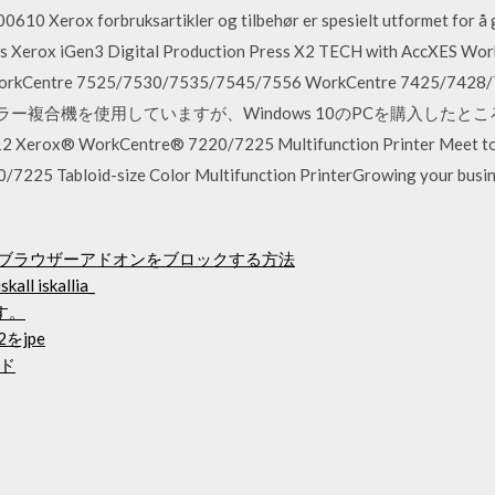
610 Xerox forbruksartikler og tilbehør er spesielt utformet for å g
s Xerox iGen3 Digital Production Press X2 TECH with AccXES W
rkCentre 7525/7530/7535/7545/7556 WorkCentre 7425/7428/7
250というカラー複合機を使用していますが、Windows 10のPCを購入
 WorkCentre® 7220/7225 Multifunction Printer Meet today’
/7225 Tabloid-size Color Multifunction PrinterGrowing your busin
でブラウザーアドオンをブロックする方法
kall iskallia_
す。
をjpe
ド