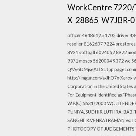
WorkCentre 7220/72
X_28865_W7JBR-01
officer 48486125 1702 driver 
reseller 8162607 7224 prostore
8921 softball 6024052 8922 mo
9371 moses 5620004 9372 wc 561
QYAeiDMjseAITSc top page! comme
http://imgur.com/a/JhO7x Xerox w
Corporation in the United States 
For Equipment identified as “Pha
W.P.(C) 5631/2000 WC JITEND
PUNIYA, SUDHIR LUTHRA, BABIT
SANGHI, K.VENKATRAMAN Vs. I.
PHOTOCOPY OF JUDGEMENTS THEY