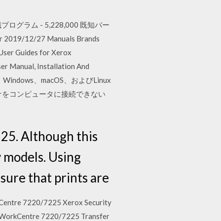
0 認識プログラム - 5,228,000 既知バー
19/12/27 Manuals Brands
User Guides for Xerox
r Manual, Installation And
anは、Windows、macOS、およびLinux
ナをコンピュータに接続できない
25. Although this
w models. Using
sure that prints are
orkCentre 7220/7225 Xerox Security
ve WorkCentre 7220/7225 Transfer