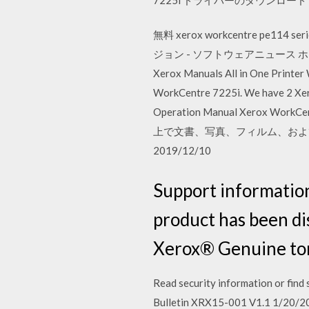
無料 xerox workcentre pe114
ジョン - ソフトウェアニュース ホーム アップ
Xerox Manuals All in One Printe
WorkCentre 7225i. We have 2 Xer
Operation Manual Xerox Wo
上で文書、写真、フィルム、およ
2019/12/10
Support informatio
product has been di
Xerox® Genuine tone
Read security information or find
Bulletin XRX15-001 V1.1 1/20/201