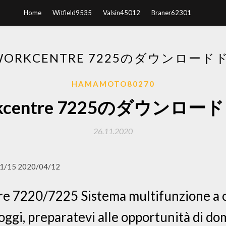
Home
Witfield9535
Valsin45012
Braner62301
 WORKCENTRE 7225のダウンロー
HAMAMOTO80270
orkcentre 7225のダウン
26.11.2020
1/15 2020/04/12
 7220/7225 Sistema multifunzione a co
i oggi, preparatevi alle opportunità di d