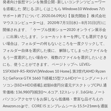
発者向け仮想マシンを無償公開 · 新しいコンテンツビューワー
を搭載した 閉じる. 詳しくはこちら Windows10 Windows 7の
サポート終了について. 2020.06.09(火)【 販売開始 】 株式会社
マウスコンピューターは、2020年7月1日(水)～8月31日(月) に
開催されます、「 ケーブル技術ショー2020 オンライン展示会
」に出展いたします。 ショーカットキーを押しても選択できな
い場合は、フォルダーの何もないところを一度クリックして、
フォルダー自体を選択した後に、 解除してしまったファイルを
もう一度選択したい場合や、複数のファイルを選択したいとき
にも、使うことができます。 ページトップへ LEVEL-
15FX069-R5-RXSVI [Windows 10 Home]. 第3世代AMD Ryzen
5とGeForce GTX 1660 Ti搭載15型フルHDゲーミングノートパ
ソコン [SSD+HDD搭載]. 総額6億円分還元デスクトップCPU. 通
常価格: 136,980円(税別)〜. 6コア. 12スレッド. 3.6GHz. ノート
パソコンアクセサリをお探しなら低価格・豊富な品ぞろえの
Amazon.co.jpで、CORE I5 エンブレムシール 15.5×21mmを通販