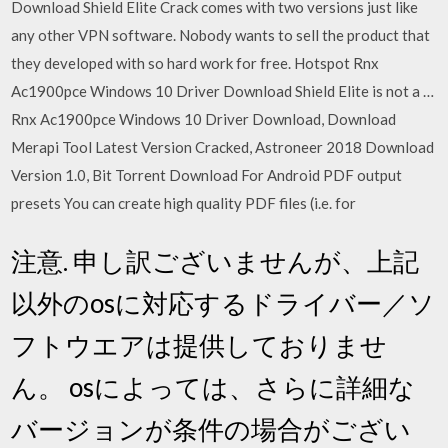
Download Shield Elite Crack comes with two versions just like
any other VPN software. Nobody wants to sell the product that
they developed with so hard work for free. Hotspot Rnx
Ac1900pce Windows 10 Driver Download Shield Elite is not a …
Rnx Ac1900pce Windows 10 Driver Download, Download
Merapi Tool Latest Version Cracked, Astroneer 2018 Download
Version 1.0, Bit Torrent Download For Android PDF output
presets You can create high quality PDF files (i.e. for
注意. 申し訳ございませんが、上記
以外のosに対応するドライバー／ソ
フトウエアは提供しておりませ
ん。 osによっては、さらに詳細な
バージョンが条件の場合がござい