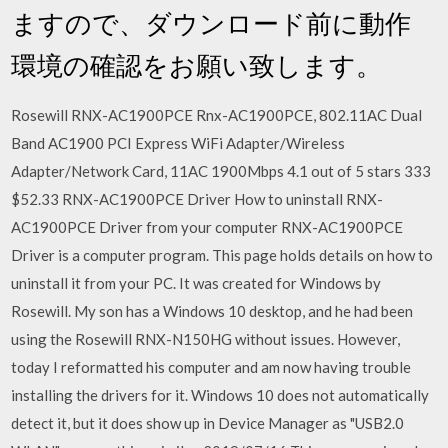
ますので、ダウンロード前に動作
環境の確認をお願い致します。
Rosewill RNX-AC1900PCE Rnx-AC1900PCE, 802.11AC Dual
Band AC1900 PCI Express WiFi Adapter/Wireless
Adapter/Network Card, 11AC 1900Mbps 4.1 out of 5 stars 333
$52.33 RNX-AC1900PCE Driver How to uninstall RNX-
AC1900PCE Driver from your computer RNX-AC1900PCE
Driver is a computer program. This page holds details on how to
uninstall it from your PC. It was created for Windows by
Rosewill. My son has a Windows 10 desktop, and he had been
using the Rosewill RNX-N150HG without issues. However,
today I reformatted his computer and am now having trouble
installing the drivers for it. Windows 10 does not automatically
detect it, but it does show up in Device Manager as "USB2.0