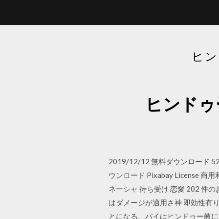
ヒン
ヒンドゥ
2019/12/12 無料ダウンロード 521×64
ウンロード Pixabay Licens
ネーシャ 待ち受け 恋愛 202 件
はダメージが適用さ神 即効性有
とになる。パイはヒンドゥー教に