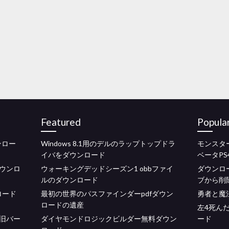
Featured
Popula
ンロー
Windows 8.1用のデルのラップトップドラ
モンスタ
イバをダウンロード
ベータP
ウンロ
ウォーキングデッドシーズン1 obbファイ
ダウンロー
ルのダウンロード
ブから削
ロード
最初の世界のパスファインダーpdfダウン
勇者と魔
ロードの遺産
左4死ん
旧バー
ダイヤモンドロジックビルダー無料ダウン
ード