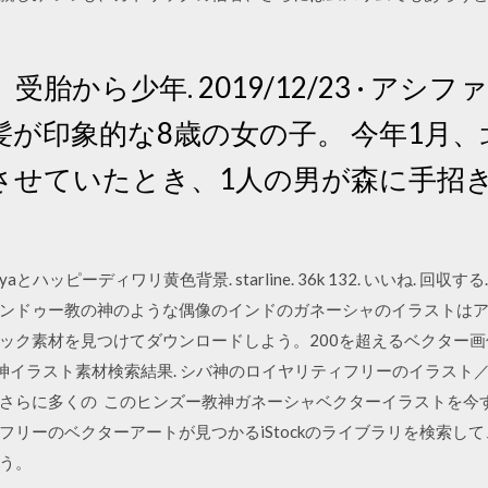
胎から少年. 2019/12/23 · ア
髪が印象的な8歳の女の子。 今年1月
させていたとき、1人の男が森に手招
yaとハッピーディワリ黄色背景. starline. 36k 132. いいね. 回
ンドゥー教の神のような偶像のインドのガネーシャのイラストはアジア
ク素材を見つけてダウンロードしよう。200を超えるベクター画像
シバ神イラスト素材検索結果. シバ神のロイヤリティフリーのイラスト／
さらに多くの このヒンズー教神ガネーシャベクターイラストを今
フリーのベクターアートが見つかるiStockのライブラリを検索し
う。