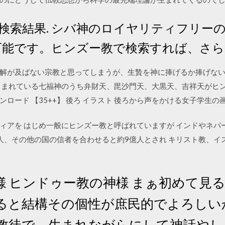
検索結果. シバ神のロイヤリティフリー
利用可能です。ヒンズー教で検索すれば、さ
解が及ばない宗教と思ってしまうが、生贄を神に捧げるか捧げな
しまれている七福神のうち弁財天、毘沙門天、大黒天、吉祥天がヒン
ード 【35++】 後ろ イラスト 後ろから声をかける女子学生の画像
ィアを はじめ一般にヒンズー教と呼ばれていますが インドやネパ
億人、その他の国の信者を合わせると約9億人とされ キリスト教、
様 ヒンドゥー教の神様 まぁ初めて見
ると結構その個性が庶民的でよろしい
ー教徒で、生まれながらにして神話や