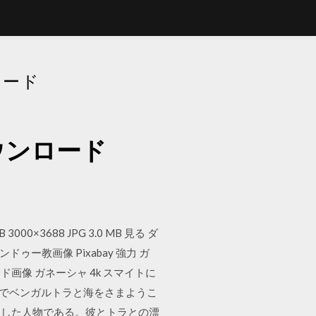
ロード
ウンロード
B 3000×3688 JPG 3.0 MB 見る ダ
ドゥー教画像 Pixabay 強力 ガ
ード画像 ガネーシャ 4k スマイトに
トでベンガルトラと海をさまようこ
とした人物である。彼とトラとの漂