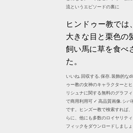
流というエピソードの裏に
ヒンドゥー教では、受
大きな目と栗色の
飼い馬に草を食べ
た。
いいね. 回収する. 保存. 装飾的なdi
ゥー教の女神のキャラクターとヒ
リシュナに関する無料のグラフィッ
で商用利用可 ✓ 高品質画像. 
です。ヒンズー教で検索すれば、
らに、他にも多数のロイヤリティ
フィックをダウンロードしましょ