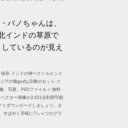
シファ・バノちゃんは、
、北インドの草原で
きしているのが見え
収する. 保存. インドの神ベクトルヒンド
の敬godな宗教のセット. ク
、写真、PSDファイル ✓ 無料
ベクター画像が2,421点利用可能
すぐダウンロードしましょう。さ
て、すばやく手軽にTシャツのグラ