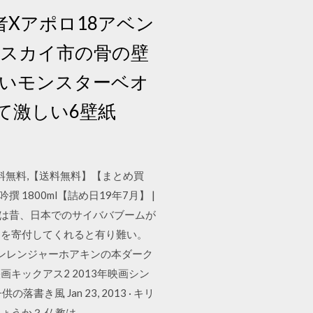
ッスル患者Xアポロ18アベン
クスカイ市の骨の壁
いモンスターベオ
て激しい6壁紙
 送料無料,【送料無料】【まとめ買
撰 1800ml【詰め日19年7月】 |
新聞には昔、日本でのサイババブームが
用を寄付してくれると有り難い。
2復活ローンレンジャーホアキンの本ダーク
ックアス2 2013年映画シン
風 Jan 23, 2013 · キリ
ょうか？ 仏教は