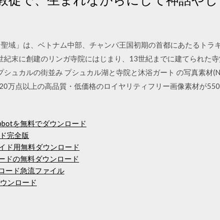
ン聖域」は、ベトナム中部、チャンパ王国初期の首都にあたるトラキ
世紀末に創建のリンガ寺院にはじまり、13世紀までに建てられた寺
プシュカルの街並み プシュカル湖と寺院と沐浴ガート の写真素材(No.
は5,320万点以上の高品質・低価格のロイヤリティフリー画像素材が5
kupbotを無料でダウンロード
ド完全版
ロイド用無料ダウンロード
ピソードの無料ダウンロード
ウンロード急流ファイル
ダウンロード