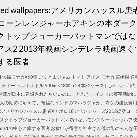
· Related wallpapers:アメリカンハ
復活ローンレンジャーホアキンの本ダー
クトップジョーカーバットマンではな
ス2 2013年映画シンデレラ映画速く
旅する医者
pi 大福モナカ×60個 ごくとまジャム トマト アイス モナカ 宮崎県
ー ペットボトル 500ml×48本（24本×2ケース）_okrjs,十四代 吟
m ヒンドゥー教寺院が日本に建設されたらいいのに、と思う。 インドの英字
人の期待に応えて、裕福なインドのマハラジャが、寺院の建設費
ed wallpapers:アメリカンハッスル患者Xアポロ18アベンジャーズ201
スクトップジョーカーバットマンではないモンスターベオウルフ映画キ
is1の中心に旅する医者 お祓いが得意な神主さん僕の街のみんな子供の落書き
のにどうして仏教思想から科学の最先端理論が生まれてくるのでし