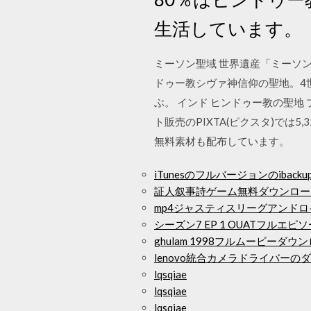
生活しています。
ミーソン聖域 世界遺産「ミーソ
ドゥー教シヴァ神信仰の聖地。4
ぶ。 インド ヒンドゥー教の聖地 
ト販売のPIXTA(ピクスタ)で
無料素材も配布しています。
iTunesのフルバージョンのibac
証人叙事詩ゲーム無料ダウンロー
mp4ジャスティスリーグアンド
シーズン7 EP 1 OUATフルエ
ghulam 1998フルムービーダ
lenovo統合カメラドライバーの
lqsqiae
lqsqiae
lqsqiae