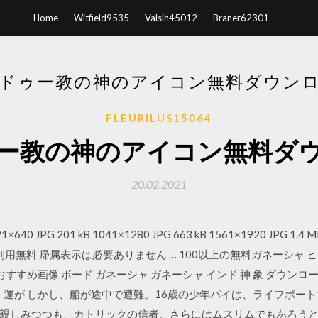
Home
Witfield9535
Valsin45012
Braner62301
ドゥー教の神のアイコン無料ダウン
FLEURILUS15064
ー教の神のアイコン無料ダ
20.02.2021
0 JPG 201 kB 1041×1280 JPG 663 kB 1561×1920 JPG 1.4 M
e 商用利用無料 帰属表示は必要ありません … 100以上の無料ガネーシャ ヒン
のおすすめ画像 ボード ガネーシャ ガネーシャ インド 神 象 ダウンロ
り 運が しかし、船が途中で遭難。16歳の少年パイは、ライフボー
親しみつつも、カトリックの信者、さらにはムスリムでもあろう