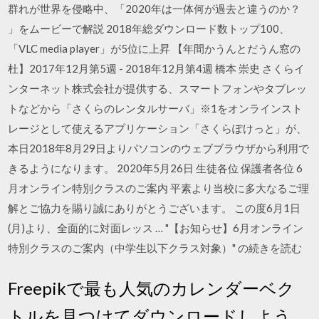
群れが世界を侵略中、「2020年は一体何が過去と違うのか？
」をムービーで解説 2018年総ダウンロード数トップ100、
「VLC media player」が5位に上昇 【年間かうんとだうん窓の
杜】2017年12月第5週 - 2018年12月第4週 橋本 崇史 さくらイ
ンターネット株式会社が提供する、スマートフォンやタブレッ
トなどから「さくらのレンタルサーバ」※1をオンラインスト
レージとして使えるアプリケーション「さくらぽけっと」が、
本日2018年8月29日よりパソコンのウェブブラウザから利用で
きるようになります。 2020年5月26日 生徒各位 保護者各位 6
月オンライン特別クラスのご案内 平素より当校に多大なるご理
解とご協力を賜り誠にありがとうございます。 この度6月1日
(月)より、全面的に対面レッス … "【お知らせ】6月オンライン
特別クラスのご案内（中学生以下クラス対象）" の続きを読む
Freepikで最も人気のカレンダーベク
トルを見つけてダウンロードしよう。