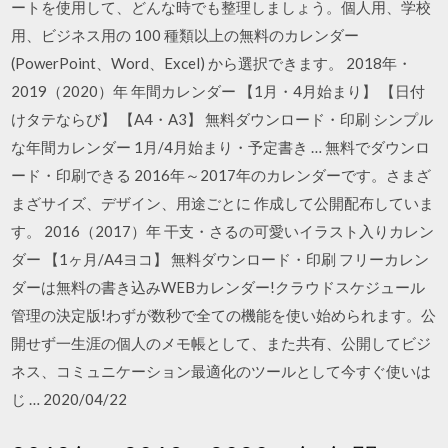
ートを使用して、どんな時でも整理しましょう。個人用、学校
用、ビジネス用の 100 種類以上の無料のカレンダー
(PowerPoint、Word、Excel) から選択できます。 2018年・
2019（2020）年 年間カレンダー 【1月・4月始まり】 【日付
けタテならび】 【A4・A3】 無料ダウンロード・印刷 シンプル
な年間カレンダー 1月/4月始まり・予定書き … 無料でダウンロ
ード・印刷できる 2016年～2017年のカレンダーです。さまざ
まざサイズ、デザイン、用途ごとに 作成して公開配布していま
す。 2016（2017）年 干支・さるの可愛いイラスト入りカレン
ダー 【1ヶ月/A4ヨコ】 無料ダウンロード・印刷 フリーカレン
ダーは無料の書き込みWEBカレンダー!クラウドスケジュール
管理の決定版!わずが数秒で全ての機能を使い始められます。公
開せず一生涯の個人のメモ帳として、また共有、公開してビジ
ネス、コミュニケーション最適化のツールとして今すぐ使いは
じ … 2020/04/22