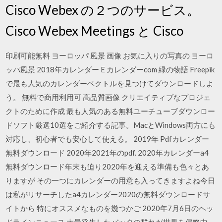
Cisco Webex の２つのサービス。
Cisco Webex Meetings と Cisco
印刷可能無料 ヨーロッパ 風景 画像 お気に入りの写真の ヨーロ
ッパ風景 2018年カレンダー E カレンダーcom 緑の物語 Freepik
で最も人気のカレンダーベクトルを見つけてダウンロードしよ
う。 無料で商用利用可 高品質画像 クリエイティブなプロジェ
クトのために作成 最も人気のある無料ユーチューブダウンロー
ドソフト厳選10選をご紹介する記事。MacとWindows両方にも
対応し、初心者でも安心して使える。 2019年 Pdfカレンダー
無料ダウンロード 2020年2021年のpdf. 2020年カレンダーa4
無料ダウンロード年末も迫り2020年を迎える準備も色々とあ
りますが その一つにカレンダーの用意も入ってきますよね今日
は私がリサーチしたa4カレンダー2020の無料ダウンロードサ
イトから 特にオススメなものを幾つかご 2020年7月6日のヘッ
ドラインニュース 大量発生したバッタの群れが世界を侵略中、