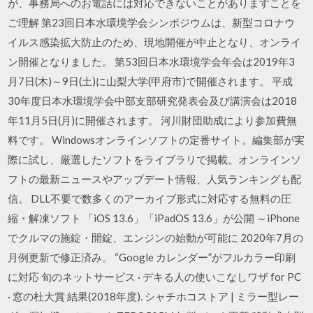
が、事務局へのお電話には対応できないことがありますことを
ご理解 第23回日本水環境学会シンポジウムは、新型コロナウ
イルス感染拡大防止のため、現地開催が中止となり、オンライ
ン開催となりました。 第53回日本水環境学会年会は2019年3
月7日(木)～9日(土)に山梨大学(甲府市)で開催されます。 平成
30年度日本水環境学会中部支部研究発表会及び講演会は2018
年11月5日(月)に開催されます。 河川財団助成により参加費無
料です。 Windowsオンラインソフトの定番サイト。編集部が実
際に試し、厳選したソフトをライブラリで掲載。オンラインソ
フトの最新ニュースやアップデート情報、人気ランキングも配
信。 DLL不要で数多くのアーカイブ形式に対応する無料の圧
縮・解凍ソフト 「iOS 13.6」「iPadOS 13.6」が公開 ～iPhone
でクルマの施錠・開錠、エンジンの始動が可能に 2020年7月の
月例更新で修正済み。 “Google カレンダー”がフルカラー印刷
に対応 旬のネットサービス · デキる人の使いこなしワザ for PC
· 窓の杜大賞 結果(2018年度). シャチホコストア | ミラー型レー